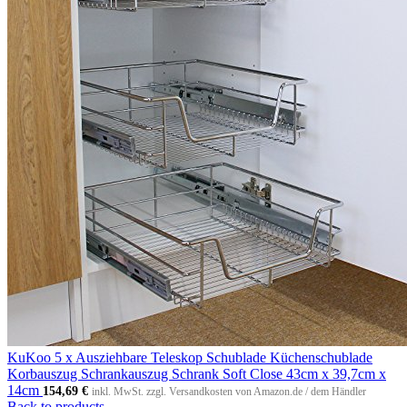
KuKoo 5 x Ausziehbare Teleskop Schublade Küchenschublade
Korbauszug Schrankauszug Schrank Soft Close 43cm x 39,7cm x
14cm
154,69
€
inkl. MwSt. zzgl. Versandkosten von Amazon.de / dem Händler
Back to products