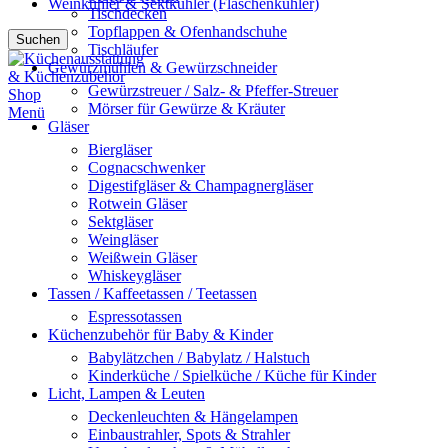
Weinkühler & Sektkühler (Flaschenkühler)
Tischdecken
Topflappen & Ofenhandschuhe
Suchen
Tischläufer
Gewürzmühlen & Gewürzschneider
Gewürzstreuer / Salz- & Pfeffer-Streuer
Mörser für Gewürze & Kräuter
Menü
Gläser
Biergläser
Cognacschwenker
Digestifgläser & Champagnergläser
Rotwein Gläser
Sektgläser
Weingläser
Weißwein Gläser
Whiskeygläser
Tassen / Kaffeetassen / Teetassen
Espressotassen
Küchenzubehör für Baby & Kinder
Babylätzchen / Babylatz / Halstuch
Kinderküche / Spielküche / Küche für Kinder
Licht, Lampen & Leuten
Deckenleuchten & Hängelampen
Einbaustrahler, Spots & Strahler