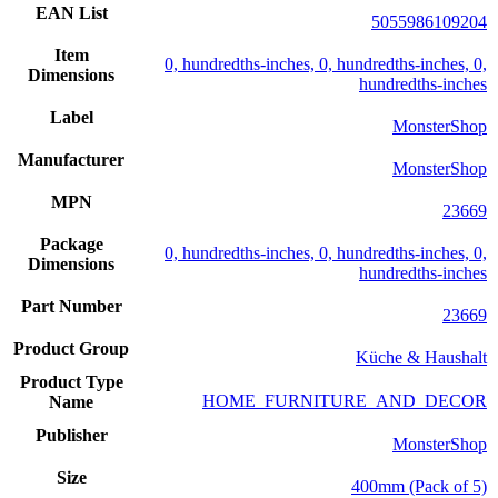
EAN List
5055986109204
Item
0, hundredths-inches, 0, hundredths-inches, 0,
Dimensions
hundredths-inches
Label
MonsterShop
Manufacturer
MonsterShop
MPN
23669
Package
0, hundredths-inches, 0, hundredths-inches, 0,
Dimensions
hundredths-inches
Part Number
23669
Product Group
Küche & Haushalt
Product Type
HOME_FURNITURE_AND_DECOR
Name
Publisher
MonsterShop
Size
400mm (Pack of 5)