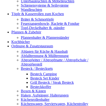
Unterbauleuchten & Möbelleuchten
Schienensysteme & Seilsysteme
Wandleuchten
Töpfe & Kasserrollen zum Kochen
Bräter & Schmortöpfe
Feuerzangenbowle, Raclette & Fondue
Topf-Deckelhalter & -ständer
Pfannen & Zubehör
Pfannenhalter & Pfannenständer
Kochbücher
Ordnung & Zusatzstauraum
Ablagen für Küche & Haushalt
Abfalltrennung & Mülltrennung
Abtropfgitter / Abtropfmatte / Abtropfschale /
Abtropfgestell
Besteck / Bestecksets
Besteck Camping
Besteck Set Kinder
Grill Besteck / Steak Besteck
Besteckkoffer
Boxen & Kästen
Haken, Aufgänger, Halterungen
Küchenrollenhalter
Küchenwagen, Servierwagen, Küchentrolley