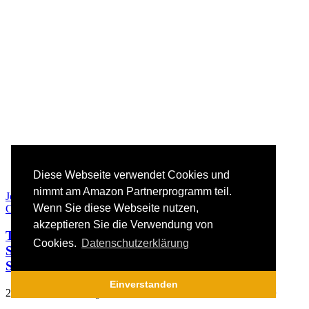
Diese Webseite verwendet Cookies und
nimmt am Amazon Partnerprogramm teil.
Jetzt auf Amazon kaufen
Wenn Sie diese Webseite nutzen,
Close
akzeptieren Sie die Verwendung von
TecTake Teleskopschublade Küchenschublade
Cookies.
Datenschutzerklärung
Schlafzimmerschublade | passend für 50cm
Schrankbreite
Einverstanden
28,31
€
inkl. MwSt. zzgl. Versandkosten von Amazon.de / dem Händler