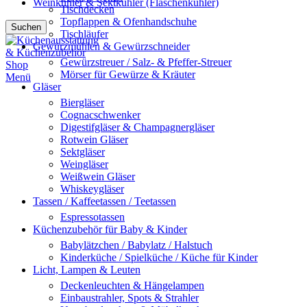
Weinkühler & Sektkühler (Flaschenkühler)
Tischdecken
Topflappen & Ofenhandschuhe
Suchen
Tischläufer
Gewürzmühlen & Gewürzschneider
Gewürzstreuer / Salz- & Pfeffer-Streuer
Mörser für Gewürze & Kräuter
Menü
Gläser
Biergläser
Cognacschwenker
Digestifgläser & Champagnergläser
Rotwein Gläser
Sektgläser
Weingläser
Weißwein Gläser
Whiskeygläser
Tassen / Kaffeetassen / Teetassen
Espressotassen
Küchenzubehör für Baby & Kinder
Babylätzchen / Babylatz / Halstuch
Kinderküche / Spielküche / Küche für Kinder
Licht, Lampen & Leuten
Deckenleuchten & Hängelampen
Einbaustrahler, Spots & Strahler