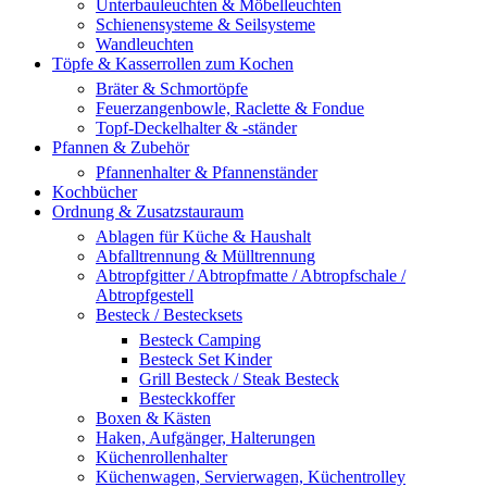
Unterbauleuchten & Möbelleuchten
Schienensysteme & Seilsysteme
Wandleuchten
Töpfe & Kasserrollen zum Kochen
Bräter & Schmortöpfe
Feuerzangenbowle, Raclette & Fondue
Topf-Deckelhalter & -ständer
Pfannen & Zubehör
Pfannenhalter & Pfannenständer
Kochbücher
Ordnung & Zusatzstauraum
Ablagen für Küche & Haushalt
Abfalltrennung & Mülltrennung
Abtropfgitter / Abtropfmatte / Abtropfschale /
Abtropfgestell
Besteck / Bestecksets
Besteck Camping
Besteck Set Kinder
Grill Besteck / Steak Besteck
Besteckkoffer
Boxen & Kästen
Haken, Aufgänger, Halterungen
Küchenrollenhalter
Küchenwagen, Servierwagen, Küchentrolley