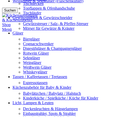
Weinkühler & Sektkühler (Flaschenkühler)
Tischdecken
Topflappen & Ofenhandschuhe
Suchen
Tischläufer
Gewürzmühlen & Gewürzschneider
Gewürzstreuer / Salz- & Pfeffer-Streuer
Mörser für Gewürze & Kräuter
Menü
Gläser
Biergläser
Cognacschwenker
Digestifgläser & Champagnergläser
Rotwein Gläser
Sektgläser
Weingläser
Weißwein Gläser
Whiskeygläser
Tassen / Kaffeetassen / Teetassen
Espressotassen
Küchenzubehör für Baby & Kinder
Babylätzchen / Babylatz / Halstuch
Kinderküche / Spielküche / Küche für Kinder
Licht, Lampen & Leuten
Deckenleuchten & Hängelampen
Einbaustrahler, Spots & Strahler