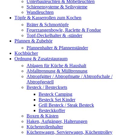
Unterbauleuchten & Möbelleuchten
Schienensysteme & Seilsysteme
Wandleuchten
Töpfe & Kasserrollen zum Kochen
Bräter & Schmortöpfe
Feuerzangenbowle, Raclette & Fondue
Topf-Deckelhalter & -ständer
Pfannen & Zubehör
Pfannenhalter & Pfannenständer
Kochbücher
Ordnung & Zusatzstauraum
Ablagen für Küche & Haushalt
Abfalltrennung & Mülltrennung
Abtropfgitter / Abtropfmatte / Abtropfschale /
Abtropfgestell
Besteck / Bestecksets
Besteck Camping
Besteck Set Kinder
Grill Besteck / Steak Besteck
Besteckkoffer
Boxen & Kästen
Haken, Aufgänger, Halterungen
Küchenrollenhalter
Küchenwagen, Servierwagen, Küchentrolley