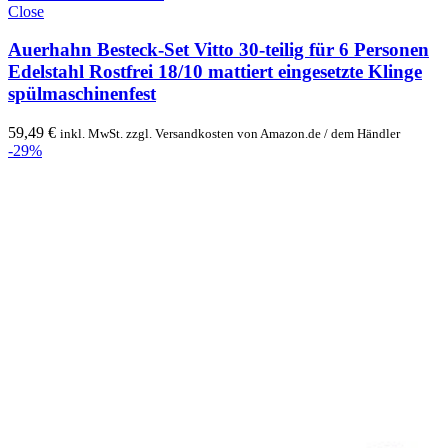
Close
Auerhahn Besteck-Set Vitto 30-teilig für 6 Personen
Edelstahl Rostfrei 18/10 mattiert eingesetzte Klinge
spülmaschinenfest
59,49
€
inkl. MwSt. zzgl. Versandkosten von Amazon.de / dem Händler
-29%