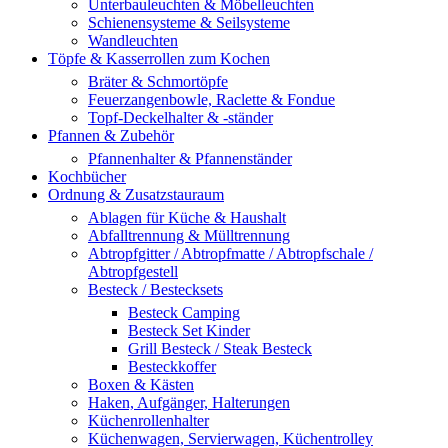
Unterbauleuchten & Möbelleuchten
Schienensysteme & Seilsysteme
Wandleuchten
Töpfe & Kasserrollen zum Kochen
Bräter & Schmortöpfe
Feuerzangenbowle, Raclette & Fondue
Topf-Deckelhalter & -ständer
Pfannen & Zubehör
Pfannenhalter & Pfannenständer
Kochbücher
Ordnung & Zusatzstauraum
Ablagen für Küche & Haushalt
Abfalltrennung & Mülltrennung
Abtropfgitter / Abtropfmatte / Abtropfschale /
Abtropfgestell
Besteck / Bestecksets
Besteck Camping
Besteck Set Kinder
Grill Besteck / Steak Besteck
Besteckkoffer
Boxen & Kästen
Haken, Aufgänger, Halterungen
Küchenrollenhalter
Küchenwagen, Servierwagen, Küchentrolley