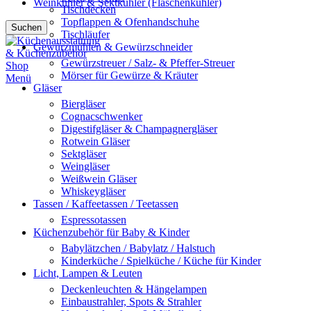
Weinkühler & Sektkühler (Flaschenkühler)
Tischdecken
Topflappen & Ofenhandschuhe
Suchen
Tischläufer
Gewürzmühlen & Gewürzschneider
Gewürzstreuer / Salz- & Pfeffer-Streuer
Mörser für Gewürze & Kräuter
Menü
Gläser
Biergläser
Cognacschwenker
Digestifgläser & Champagnergläser
Rotwein Gläser
Sektgläser
Weingläser
Weißwein Gläser
Whiskeygläser
Tassen / Kaffeetassen / Teetassen
Espressotassen
Küchenzubehör für Baby & Kinder
Babylätzchen / Babylatz / Halstuch
Kinderküche / Spielküche / Küche für Kinder
Licht, Lampen & Leuten
Deckenleuchten & Hängelampen
Einbaustrahler, Spots & Strahler