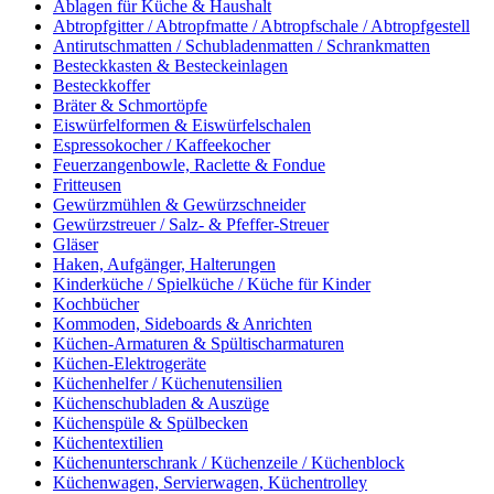
Ablagen für Küche & Haushalt
Abtropfgitter / Abtropfmatte / Abtropfschale / Abtropfgestell
Antirutschmatten / Schubladenmatten / Schrankmatten
Besteckkasten & Besteckeinlagen
Besteckkoffer
Bräter & Schmortöpfe
Eiswürfelformen & Eiswürfelschalen
Espressokocher / Kaffeekocher
Feuerzangenbowle, Raclette & Fondue
Fritteusen
Gewürzmühlen & Gewürzschneider
Gewürzstreuer / Salz- & Pfeffer-Streuer
Gläser
Haken, Aufgänger, Halterungen
Kinderküche / Spielküche / Küche für Kinder
Kochbücher
Kommoden, Sideboards & Anrichten
Küchen-Armaturen & Spültischarmaturen
Küchen-Elektrogeräte
Küchenhelfer / Küchenutensilien
Küchenschubladen & Auszüge
Küchenspüle & Spülbecken
Küchentextilien
Küchenunterschrank / Küchenzeile / Küchenblock
Küchenwagen, Servierwagen, Küchentrolley