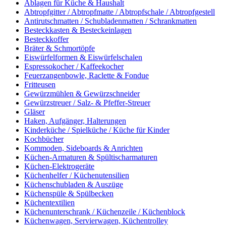
Ablagen für Küche & Haushalt
Abtropfgitter / Abtropfmatte / Abtropfschale / Abtropfgestell
Antirutschmatten / Schubladenmatten / Schrankmatten
Besteckkasten & Besteckeinlagen
Besteckkoffer
Bräter & Schmortöpfe
Eiswürfelformen & Eiswürfelschalen
Espressokocher / Kaffeekocher
Feuerzangenbowle, Raclette & Fondue
Fritteusen
Gewürzmühlen & Gewürzschneider
Gewürzstreuer / Salz- & Pfeffer-Streuer
Gläser
Haken, Aufgänger, Halterungen
Kinderküche / Spielküche / Küche für Kinder
Kochbücher
Kommoden, Sideboards & Anrichten
Küchen-Armaturen & Spültischarmaturen
Küchen-Elektrogeräte
Küchenhelfer / Küchenutensilien
Küchenschubladen & Auszüge
Küchenspüle & Spülbecken
Küchentextilien
Küchenunterschrank / Küchenzeile / Küchenblock
Küchenwagen, Servierwagen, Küchentrolley