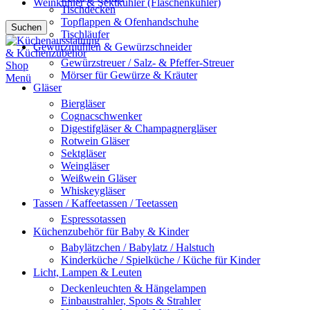
Weinkühler & Sektkühler (Flaschenkühler)
Tischdecken
Topflappen & Ofenhandschuhe
Suchen
Tischläufer
Gewürzmühlen & Gewürzschneider
Gewürzstreuer / Salz- & Pfeffer-Streuer
Mörser für Gewürze & Kräuter
Menü
Gläser
Biergläser
Cognacschwenker
Digestifgläser & Champagnergläser
Rotwein Gläser
Sektgläser
Weingläser
Weißwein Gläser
Whiskeygläser
Tassen / Kaffeetassen / Teetassen
Espressotassen
Küchenzubehör für Baby & Kinder
Babylätzchen / Babylatz / Halstuch
Kinderküche / Spielküche / Küche für Kinder
Licht, Lampen & Leuten
Deckenleuchten & Hängelampen
Einbaustrahler, Spots & Strahler