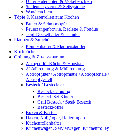
Unterbauleuchten & Möbelleuchten
Schienensysteme & Seilsysteme
Wandleuchten
Töpfe & Kasserrollen zum Kochen
Bräter & Schmortöpfe
Feuerzangenbowle, Raclette & Fondue
Topf-Deckelhalter & -ständer
Pfannen & Zubehör
Pfannenhalter & Pfannenständer
Kochbücher
Ordnung & Zusatzstauraum
Ablagen für Küche & Haushalt
Abfalltrennung & Mülltrennung
Abtropfgitter / Abtropfmatte / Abtropfschale /
Abtropfgestell
Besteck / Bestecksets
Besteck Camping
Besteck Set Kinder
Grill Besteck / Steak Besteck
Besteckkoffer
Boxen & Kästen
Haken, Aufgänger, Halterungen
Küchenrollenhalter
Küchenwagen, Servierwagen, Küchentrolley