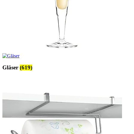
Gläser
(619)