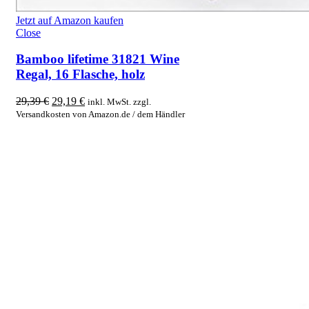
Jetzt auf Amazon kaufen
Close
Bamboo lifetime 31821 Wine
Regal, 16 Flasche, holz
Original
Current
29,39
€
29,19
€
inkl. MwSt. zzgl.
price
price
Versandkosten von Amazon.de / dem Händler
was:
is:
29,39 €.
29,19 €.