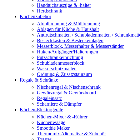
Handtuchauszüge & -halter
Herdschrank
Küchenzubehör
Abfalltrennung & Mülltrennung
Ablagen für Küche & Haushalt
Antirutschmatten / Schubladenmatten / Schrankmatt
Besteckkasten & Besteckeinlagen
Messerblock, Messerhalter & Messerständer
Haken/Aufgänger/Halterungen
Putzschrankeinrichtung
Schubladenmesserblock
Wasserschutzmatten
Ordnung & Zusatzstauraum
Regale & Schränke
Nischenregal & Nischenschrank
Gewürzregal & Gewürzboard
Regaleinsatz
Scharniere & Dämpfer
Küchen-Elektrogeräte
Küchen-Mixer & -Rührer
Küchenwaage
Smoothie Maker
Thermomix Alternative & Zubehör
Toaster