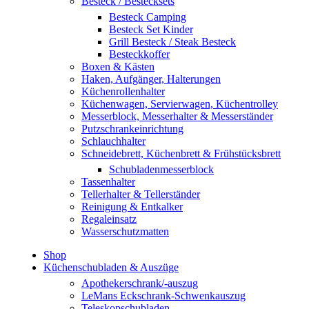
Besteck / Bestecksets
Besteck Camping
Besteck Set Kinder
Grill Besteck / Steak Besteck
Besteckkoffer
Boxen & Kästen
Haken, Aufgänger, Halterungen
Küchenrollenhalter
Küchenwagen, Servierwagen, Küchentrolley
Messerblock, Messerhalter & Messerständer
Putzschrankeinrichtung
Schlauchhalter
Schneidebrett, Küchenbrett & Frühstücksbrett
Schubladenmesserblock
Tassenhalter
Tellerhalter & Tellerständer
Reinigung & Entkalker
Regaleinsatz
Wasserschutzmatten
Shop
Küchenschubladen & Auszüge
Apothekerschrank/-auszug
LeMans Eckschrank-Schwenkauszug
Teleskopschubladen