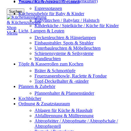
Weinkühler & Sektkühler (Flaschenkühler)
Tassen / Kaffeetassen / Teetassen
Espressotassen
Suchen
Küchenzubehör für Baby & Kinder
Babylätzchen / Babylatz / Halstuch
Kinderküche / Spielküche / Küche für Kinder
Licht, Lampen & Leuten
Menü
Deckenleuchten & Hängelampen
Einbaustrahler, Spots & Strahler
Unterbauleuchten & Möbelleuchten
Schienensysteme & Seilsysteme
Wandleuchten
Töpfe & Kasserrollen zum Kochen
Bräter & Schmortöpfe
Feuerzangenbowle, Raclette & Fondue
Topf-Deckelhalter & -ständer
Pfannen & Zubehör
Pfannenhalter & Pfannenständer
Kochbücher
Ordnung & Zusatzstauraum
Ablagen für Küche & Haushalt
Abfalltrennung & Mülltrennung
Abtropfgitter / Abtropfmatte / Abtropfschale /
Abtropfgestell