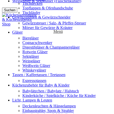
Weinkühler & Sektkühler (Flaschenkühler)
Tischdecken
Topflappen & Ofenhandschuhe
Suchen
Tischläufer
Gewürzmühlen & Gewürzschneider
Gewürzstreuer / Salz- & Pfeffer-Streuer
Mörser für Gewürze & Kräuter
Menü
Gläser
Biergläser
Cognacschwenker
Digestifgläser & Champagnergläser
Rotwein Gläser
Sektgläser
Weingläser
Weißwein Gläser
Whiskeygläser
Tassen / Kaffeetassen / Teetassen
Espressotassen
Küchenzubehör für Baby & Kinder
Babylätzchen / Babylatz / Halstuch
Kinderküche / Spielküche / Küche für Kinder
Licht, Lampen & Leuten
Deckenleuchten & Hängelampen
Einbaustrahler, Spots & Strahler