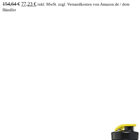
Original
Current
154,64
€
77,23
€
inkl. MwSt. zzgl. Versandkosten von Amazon.de / dem
price
price
Händler
was:
is:
154,64 €.
77,23 €.