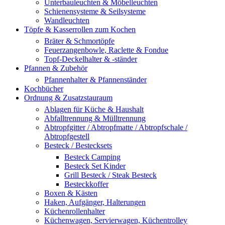
Unterbauleuchten & Möbelleuchten
Schienensysteme & Seilsysteme
Wandleuchten
Töpfe & Kasserrollen zum Kochen
Bräter & Schmortöpfe
Feuerzangenbowle, Raclette & Fondue
Topf-Deckelhalter & -ständer
Pfannen & Zubehör
Pfannenhalter & Pfannenständer
Kochbücher
Ordnung & Zusatzstauraum
Ablagen für Küche & Haushalt
Abfalltrennung & Mülltrennung
Abtropfgitter / Abtropfmatte / Abtropfschale /
Abtropfgestell
Besteck / Bestecksets
Besteck Camping
Besteck Set Kinder
Grill Besteck / Steak Besteck
Besteckkoffer
Boxen & Kästen
Haken, Aufgänger, Halterungen
Küchenrollenhalter
Küchenwagen, Servierwagen, Küchentrolley