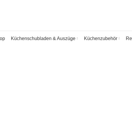
op
Küchenschubladen & Auszüge
Küchenzubehör
Re
tropfmatte / Abtropfscha
AGEN FÜR KÜCHE & HAUSHALT
ABTROPFGITTER / ABTROP
SCHRANKMATTEN
BESTECKKASTEN & BESTECKEINLAGEN
ESPRESSOKOCHER / KAFFEEKOCHER
FEUERZANGENBO
GEWÜRZSTREUER / SALZ- & PFEFFER-STREUER
GLÄSER