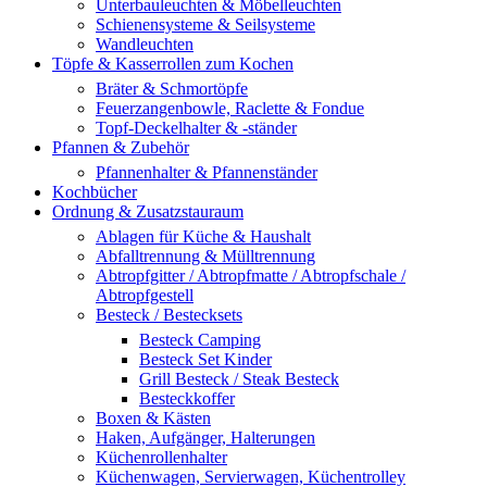
Unterbauleuchten & Möbelleuchten
Schienensysteme & Seilsysteme
Wandleuchten
Töpfe & Kasserrollen zum Kochen
Bräter & Schmortöpfe
Feuerzangenbowle, Raclette & Fondue
Topf-Deckelhalter & -ständer
Pfannen & Zubehör
Pfannenhalter & Pfannenständer
Kochbücher
Ordnung & Zusatzstauraum
Ablagen für Küche & Haushalt
Abfalltrennung & Mülltrennung
Abtropfgitter / Abtropfmatte / Abtropfschale /
Abtropfgestell
Besteck / Bestecksets
Besteck Camping
Besteck Set Kinder
Grill Besteck / Steak Besteck
Besteckkoffer
Boxen & Kästen
Haken, Aufgänger, Halterungen
Küchenrollenhalter
Küchenwagen, Servierwagen, Küchentrolley