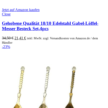
Jetzt auf Amazon kaufen
Close
Gehobene Qualität 18/10 Edelstahl Gabel-Löffel-
Messer Besteck Set,4pcs
Original
Current
34,50
€
21,41
€
inkl. MwSt. zzgl. Versandkosten von Amazon.de / dem
price
price
Händler
was:
is:
-23%
34,50 €.
21,41 €.