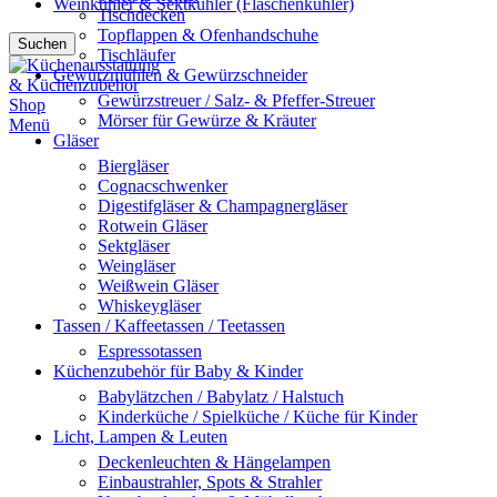
Weinkühler & Sektkühler (Flaschenkühler)
Tischdecken
Topflappen & Ofenhandschuhe
Suchen
Tischläufer
Gewürzmühlen & Gewürzschneider
Gewürzstreuer / Salz- & Pfeffer-Streuer
Mörser für Gewürze & Kräuter
Menü
Gläser
Biergläser
Cognacschwenker
Digestifgläser & Champagnergläser
Rotwein Gläser
Sektgläser
Weingläser
Weißwein Gläser
Whiskeygläser
Tassen / Kaffeetassen / Teetassen
Espressotassen
Küchenzubehör für Baby & Kinder
Babylätzchen / Babylatz / Halstuch
Kinderküche / Spielküche / Küche für Kinder
Licht, Lampen & Leuten
Deckenleuchten & Hängelampen
Einbaustrahler, Spots & Strahler