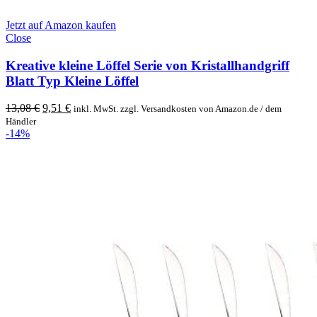
Jetzt auf Amazon kaufen
Close
Kreative kleine Löffel Serie von Kristallhandgriff
Blatt Typ Kleine Löffel
Original
Current
13,08
€
9,51
€
inkl. MwSt. zzgl. Versandkosten von Amazon.de / dem
price
price
Händler
was:
is:
-14%
13,08 €.
9,51 €.