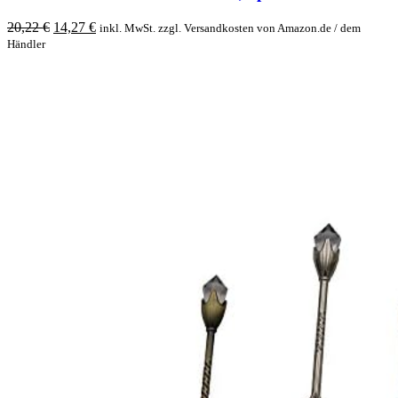
Original
Current
20,22
€
14,27
€
inkl. MwSt. zzgl. Versandkosten von Amazon.de / dem
price
price
Händler
was:
is:
20,22 €.
14,27 €.