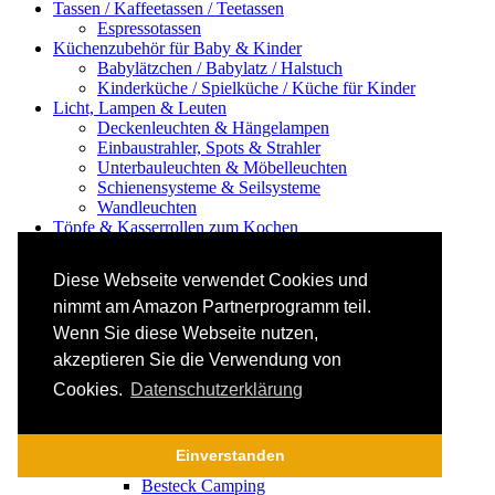
Tassen / Kaffeetassen / Teetassen
Espressotassen
Küchenzubehör für Baby & Kinder
Babylätzchen / Babylatz / Halstuch
Kinderküche / Spielküche / Küche für Kinder
Licht, Lampen & Leuten
Deckenleuchten & Hängelampen
Einbaustrahler, Spots & Strahler
Unterbauleuchten & Möbelleuchten
Schienensysteme & Seilsysteme
Wandleuchten
Töpfe & Kasserrollen zum Kochen
Bräter & Schmortöpfe
Feuerzangenbowle, Raclette & Fondue
Diese Webseite verwendet Cookies und
Topf-Deckelhalter & -ständer
Pfannen & Zubehör
nimmt am Amazon Partnerprogramm teil.
Pfannenhalter & Pfannenständer
Wenn Sie diese Webseite nutzen,
Kochbücher
akzeptieren Sie die Verwendung von
Ordnung & Zusatzstauraum
Ablagen für Küche & Haushalt
Cookies.
Datenschutzerklärung
Abfalltrennung & Mülltrennung
Abtropfgitter / Abtropfmatte / Abtropfschale /
Abtropfgestell
Einverstanden
Besteck / Bestecksets
Besteck Camping