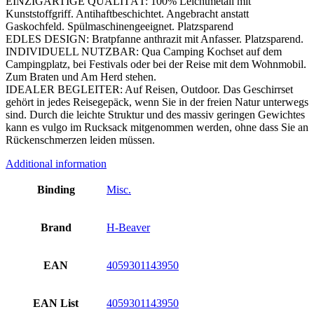
EINZIGARTIGE QUALITÄT: 100% Leichtmetall mit
Kunststoffgriff. Antihaftbeschichtet. Angebracht anstatt
Gaskochfeld. Spülmaschinengeeignet. Platzsparend
EDLES DESIGN: Bratpfanne anthrazit mit Anfasser. Platzsparend.
INDIVIDUELL NUTZBAR: Qua Camping Kochset auf dem
Campingplatz, bei Festivals oder bei der Reise mit dem Wohnmobil.
Zum Braten und Am Herd stehen.
IDEALER BEGLEITER: Auf Reisen, Outdoor. Das Geschirrset
gehört in jedes Reisegepäck, wenn Sie in der freien Natur unterwegs
sind. Durch die leichte Struktur und des massiv geringen Gewichtes
kann es vulgo im Rucksack mitgenommen werden, ohne dass Sie an
Rückenschmerzen leiden müssen.
Additional information
Binding
Misc.
Brand
H-Beaver
EAN
4059301143950
EAN List
4059301143950