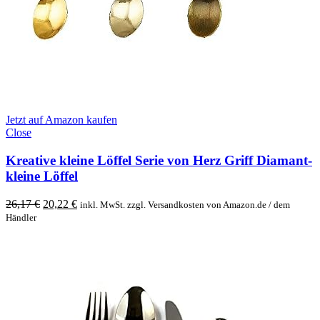
Jetzt auf Amazon kaufen
Close
Kreative kleine Löffel Serie von Herz Griff Diamant-
kleine Löffel
Original
Current
26,17
€
20,22
€
inkl. MwSt. zzgl. Versandkosten von Amazon.de / dem
price
price
Händler
was:
is:
26,17 €.
20,22 €.