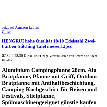
Jetzt auf Amazon kaufen
Close
HENGRUI hohe Qualität 18/10 Edelstahl Zwei-
Farben-Stitching Tafel messer,12pcs
Original
Current
67,82
€
58,30
€
inkl. MwSt. zzgl. Versandkosten von Amazon.de / dem
price
price
Händler
was:
is:
67,82 €.
58,30 €.
Aluminium Campingpfanne 28cm. Alu
Bratpfanne, Pfanne mit Griff, Outdoor
Bratpfanne mit Antihaftbeschichtung,
Camping Kochgeschirr für Reisen und
Festivals, Stielpfanne,
Spülmaschinengeeignet günstig kaufen