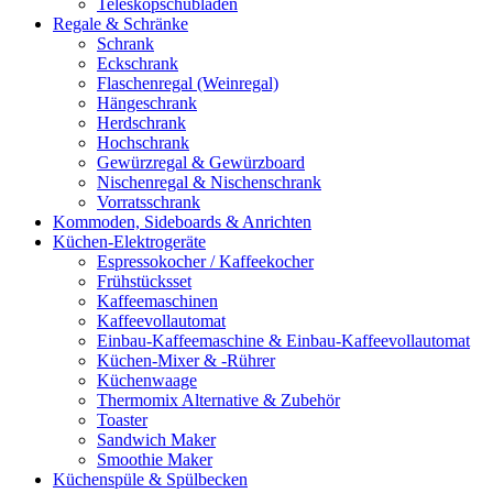
Teleskopschubladen
Regale & Schränke
Schrank
Eckschrank
Flaschenregal (Weinregal)
Hängeschrank
Herdschrank
Hochschrank
Gewürzregal & Gewürzboard
Nischenregal & Nischenschrank
Vorratsschrank
Kommoden, Sideboards & Anrichten
Küchen-Elektrogeräte
Espressokocher / Kaffeekocher
Frühstücksset
Kaffeemaschinen
Kaffeevollautomat
Einbau-Kaffeemaschine & Einbau-Kaffeevollautomat
Küchen-Mixer & -Rührer
Küchenwaage
Thermomix Alternative & Zubehör
Toaster
Sandwich Maker
Smoothie Maker
Küchenspüle & Spülbecken