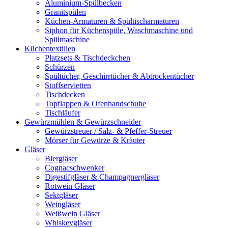
Aluminium-Spülbecken
Granitspülen
Küchen-Armaturen & Spültischarmaturen
Siphon für Küchenspüle, Waschmaschine und
Spülmaschine
Küchentextilien
Platzsets & Tischdeckchen
Schürzen
Spültücher, Geschirrtücher & Abtrockentücher
Stoffservietten
Tischdecken
Topflappen & Ofenhandschuhe
Tischläufer
Gewürzmühlen & Gewürzschneider
Gewürzstreuer / Salz- & Pfeffer-Streuer
Mörser für Gewürze & Kräuter
Gläser
Biergläser
Cognacschwenker
Digestifgläser & Champagnergläser
Rotwein Gläser
Sektgläser
Weingläser
Weißwein Gläser
Whiskeygläser