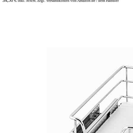
34,50
€
inkl. MwSt. zzgl. Versandkosten von Amazon.de / dem Händler