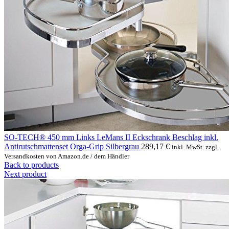
SO-TECH® 450 mm Links LeMans II Eckschrank Beschlag inkl.
Antirutschmattenset Orga-Grip Silbergrau
289,17
€
inkl. MwSt. zzgl.
Versandkosten von Amazon.de / dem Händler
Back to products
Next product