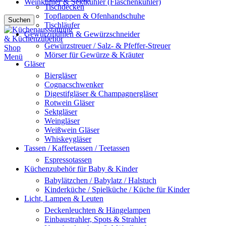
Weinkühler & Sektkühler (Flaschenkühler)
Tischdecken
Topflappen & Ofenhandschuhe
Suchen
Tischläufer
Gewürzmühlen & Gewürzschneider
Gewürzstreuer / Salz- & Pfeffer-Streuer
Mörser für Gewürze & Kräuter
Menü
Gläser
Biergläser
Cognacschwenker
Digestifgläser & Champagnergläser
Rotwein Gläser
Sektgläser
Weingläser
Weißwein Gläser
Whiskeygläser
Tassen / Kaffeetassen / Teetassen
Espressotassen
Küchenzubehör für Baby & Kinder
Babylätzchen / Babylatz / Halstuch
Kinderküche / Spielküche / Küche für Kinder
Licht, Lampen & Leuten
Deckenleuchten & Hängelampen
Einbaustrahler, Spots & Strahler