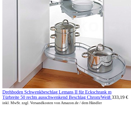
Drehboden Schwenkbeschlag Lemans II für Eckschrank m
Türbreite 50 rechts ausschwenkend Beschlag Chrom/Weiß
333,19
€
inkl. MwSt. zzgl. Versandkosten von Amazon.de / dem Händler