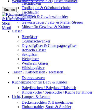
Weinkühler & Sektkühler (Flaschenkühler)
Tischdecken
Topflappen & Ofenhandschuhe
Suchen
Tischläufer
Gewürzmühlen & Gewürzschneider
Gewürzstreuer / Salz- & Pfeffer-Streuer
Mörser für Gewürze & Kräuter
Menü
Gläser
Biergläser
Cognacschwenker
Digestifgläser & Champagnergläser
Rotwein Gläser
Sektgläser
Weingläser
Weißwein Gläser
Whiskeygläser
Tassen / Kaffeetassen / Teetassen
Espressotassen
Küchenzubehör für Baby & Kinder
Babylätzchen / Babylatz / Halstuch
Kinderküche / Spielküche / Küche für Kinder
Licht, Lampen & Leuten
Deckenleuchten & Hängelampen
Einbaustrahler, Spots & Strahler