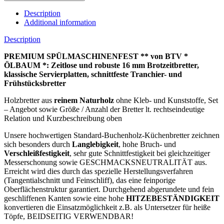
Description
Additional information
Description
PREMIUM SPÜLMASCHINENFEST ** von BTV *
ÖLBAUM *: Zeitlose und robuste 16 mm Brotzeitbretter,
klassische Servierplatten, schnittfeste Tranchier- und
Frühstücksbretter
Holzbretter aus
reinem Naturholz
ohne Kleb- und Kunststoffe, Set
– Angebot sowie Größe / Anzahl der Bretter lt. rechtseindeutige
Relation und Kurzbeschreibung oben
Unsere hochwertigen Standard-Buchenholz-Küchenbretter zeichnen
sich besonders durch
Langlebigkeit
, hohe Bruch- und
Verschleißfestigkeit
, sehr gute Schnittfestigkeit bei gleichzeitiger
Messerschonung sowie GESCHMACKSNEUTRALITÄT aus.
Erreicht wird dies durch das spezielle Herstellungsverfahren
(Tangentialschnitt und Feinschliff), das eine feinporige
Oberflächenstruktur garantiert. Durchgehend abgerundete und fein
geschliffenen Kanten sowie eine hohe
HITZEBESTÄNDIGKEIT
konvertieren die Einsatzmöglichkeit z.B. als Untersetzer für heiße
Töpfe, BEIDSEITIG VERWENDBAR!