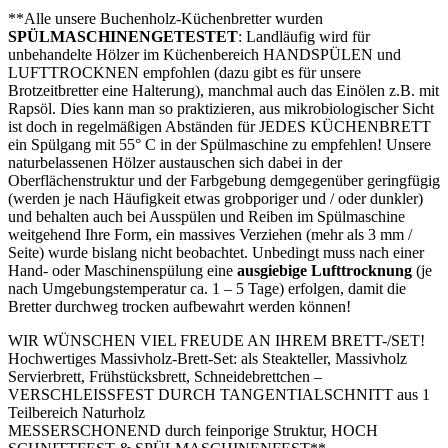
**Alle unsere Buchenholz-Küchenbretter wurden
SPÜLMASCHINENGETESTET
: Landläufig wird für
unbehandelte Hölzer im Küchenbereich HANDSPÜLEN und
LUFTTROCKNEN empfohlen (dazu gibt es für unsere
Brotzeitbretter eine Halterung), manchmal auch das Einölen z.B. mit
Rapsöl. Dies kann man so praktizieren, aus mikrobiologischer Sicht
ist doch in regelmäßigen Abständen für JEDES KÜCHENBRETT
ein Spülgang mit 55° C in der Spülmaschine zu empfehlen! Unsere
naturbelassenen Hölzer austauschen sich dabei in der
Oberflächenstruktur und der Farbgebung demgegenüber geringfügig
(werden je nach Häufigkeit etwas grobporiger und / oder dunkler)
und behalten auch bei Ausspülen und Reiben im Spülmaschine
weitgehend Ihre Form, ein massives Verziehen (mehr als 3 mm /
Seite) wurde bislang nicht beobachtet. Unbedingt muss nach einer
Hand- oder Maschinenspülung eine
ausgiebige Lufttrocknung
(je
nach Umgebungstemperatur ca. 1 – 5 Tage) erfolgen, damit die
Bretter durchweg trocken aufbewahrt werden können!
WIR WÜNSCHEN VIEL FREUDE AN IHREM BRETT-/SET!
Hochwertiges Massivholz-Brett-Set: als Steakteller, Massivholz
Servierbrett, Frühstücksbrett, Schneidebrettchen –
VERSCHLEISSFEST DURCH TANGENTIALSCHNITT aus 1
Teilbereich Naturholz
MESSERSCHONEND durch feinporige Struktur, HOCH