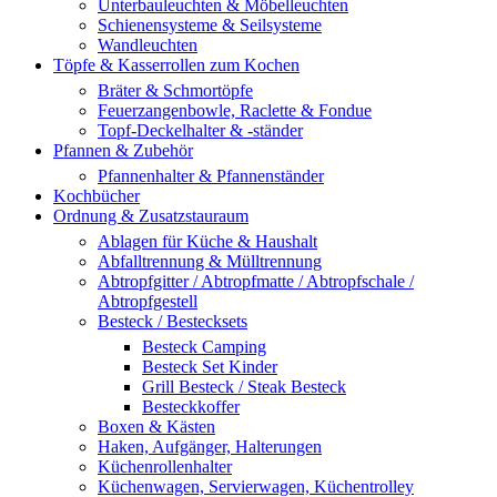
Unterbauleuchten & Möbelleuchten
Schienensysteme & Seilsysteme
Wandleuchten
Töpfe & Kasserrollen zum Kochen
Bräter & Schmortöpfe
Feuerzangenbowle, Raclette & Fondue
Topf-Deckelhalter & -ständer
Pfannen & Zubehör
Pfannenhalter & Pfannenständer
Kochbücher
Ordnung & Zusatzstauraum
Ablagen für Küche & Haushalt
Abfalltrennung & Mülltrennung
Abtropfgitter / Abtropfmatte / Abtropfschale /
Abtropfgestell
Besteck / Bestecksets
Besteck Camping
Besteck Set Kinder
Grill Besteck / Steak Besteck
Besteckkoffer
Boxen & Kästen
Haken, Aufgänger, Halterungen
Küchenrollenhalter
Küchenwagen, Servierwagen, Küchentrolley