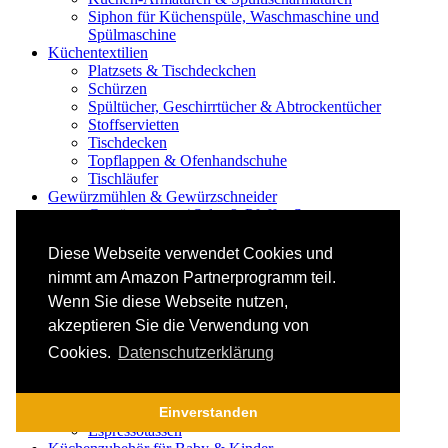
Siphon für Küchenspüle, Waschmaschine und
Spülmaschine
Küchentextilien
Platzsets & Tischdeckchen
Schürzen
Spültücher, Geschirrtücher & Abtrockentücher
Stoffservietten
Tischdecken
Topflappen & Ofenhandschuhe
Tischläufer
Gewürzmühlen & Gewürzschneider
Gewürzstreuer / Salz- & Pfeffer-Streuer
Mörser für Gewürze & Kräuter
Gläser
Diese Webseite verwendet Cookies und
Biergläser
nimmt am Amazon Partnerprogramm teil.
Cognacschwenker
Wenn Sie diese Webseite nutzen,
Digestifgläser & Champagnergläser
Rotwein Gläser
akzeptieren Sie die Verwendung von
Sektgläser
Cookies.
Datenschutzerklärung
Weingläser
Weißwein Gläser
Whiskeygläser
Tassen / Kaffeetassen / Teetassen
Einverstanden
Espressotassen