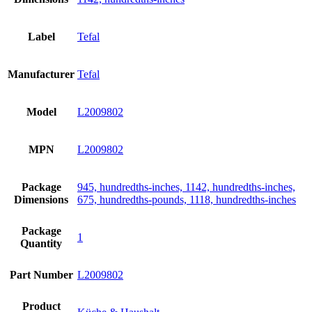
Label
Tefal
Manufacturer
Tefal
Model
L2009802
MPN
L2009802
Package
945, hundredths-inches, 1142, hundredths-inches,
Dimensions
675, hundredths-pounds, 1118, hundredths-inches
Package
1
Quantity
Part Number
L2009802
Product