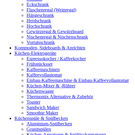
Eckschrank
Flaschenregal (Weinregal)
Hängeschrank
Herdschrank
Hochschrank
Gewürzregal & Gewürzboard
Nischenregal & Nischenschrank
Vorratsschrank
Kommoden, Sideboards & Anrichten
Küchen-Elektrogeräte
Espressokocher / Kaffeekocher
Frühstücksset
Kaffeemaschinen
Kaffeevollautomat
Einbau-Kaffeemaschine & Einbau-Kaffeevollautomat
Küchen-Mixer & -Rührer
Küchenwaage
Thermomix Alternative & Zubehör
Toaster
Sandwich Maker
Smoothie Maker
Küchenspüle & Spülbecken
Aluminium-Spülbecken
Granitspülen
Küchen-Armaturen & Spültischarmaturen