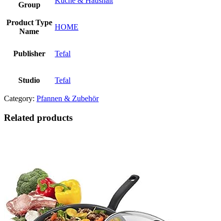
Küche & Haushalt
Group
Product Type
HOME
Name
Publisher
Tefal
Studio
Tefal
Category:
Pfannen & Zubehör
Related products