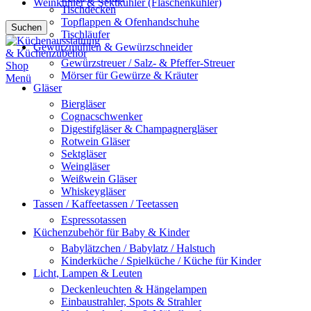
Weinkühler & Sektkühler (Flaschenkühler)
Tischdecken
Topflappen & Ofenhandschuhe
Suchen
Tischläufer
Gewürzmühlen & Gewürzschneider
Gewürzstreuer / Salz- & Pfeffer-Streuer
Mörser für Gewürze & Kräuter
Menü
Gläser
Biergläser
Cognacschwenker
Digestifgläser & Champagnergläser
Rotwein Gläser
Sektgläser
Weingläser
Weißwein Gläser
Whiskeygläser
Tassen / Kaffeetassen / Teetassen
Espressotassen
Küchenzubehör für Baby & Kinder
Babylätzchen / Babylatz / Halstuch
Kinderküche / Spielküche / Küche für Kinder
Licht, Lampen & Leuten
Deckenleuchten & Hängelampen
Einbaustrahler, Spots & Strahler