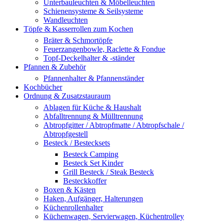
Unterbauleuchten & Möbelleuchten
Schienensysteme & Seilsysteme
Wandleuchten
Töpfe & Kasserrollen zum Kochen
Bräter & Schmortöpfe
Feuerzangenbowle, Raclette & Fondue
Topf-Deckelhalter & -ständer
Pfannen & Zubehör
Pfannenhalter & Pfannenständer
Kochbücher
Ordnung & Zusatzstauraum
Ablagen für Küche & Haushalt
Abfalltrennung & Mülltrennung
Abtropfgitter / Abtropfmatte / Abtropfschale /
Abtropfgestell
Besteck / Bestecksets
Besteck Camping
Besteck Set Kinder
Grill Besteck / Steak Besteck
Besteckkoffer
Boxen & Kästen
Haken, Aufgänger, Halterungen
Küchenrollenhalter
Küchenwagen, Servierwagen, Küchentrolley