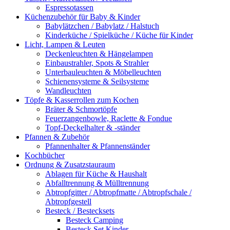
Espressotassen
Küchenzubehör für Baby & Kinder
Babylätzchen / Babylatz / Halstuch
Kinderküche / Spielküche / Küche für Kinder
Licht, Lampen & Leuten
Deckenleuchten & Hängelampen
Einbaustrahler, Spots & Strahler
Unterbauleuchten & Möbelleuchten
Schienensysteme & Seilsysteme
Wandleuchten
Töpfe & Kasserrollen zum Kochen
Bräter & Schmortöpfe
Feuerzangenbowle, Raclette & Fondue
Topf-Deckelhalter & -ständer
Pfannen & Zubehör
Pfannenhalter & Pfannenständer
Kochbücher
Ordnung & Zusatzstauraum
Ablagen für Küche & Haushalt
Abfalltrennung & Mülltrennung
Abtropfgitter / Abtropfmatte / Abtropfschale /
Abtropfgestell
Besteck / Bestecksets
Besteck Camping
Besteck Set Kinder