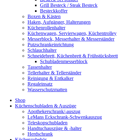
Grill Besteck / Steak Besteck
Besteckkoffer
Boxen & Kästen
Haken, Aufgänger, Halterungen
Küchenrollenhalter
Küchenwagen, Servierwagen, Küchentrolley
Messerblock, Messerhalter & Messerständer
Putzschrankeinrichtung
Schlauchhalter
Schneidebrett, Küchenbrett & Frühstücksbrett
Schubladenmesserblock
Tassenhalter
Tellerhalter & Tellerständer
Reinigung & Entkalker
Regaleinsatz
Wasserschutzmatten
Shop
Küchenschubladen & Auszüge
Apothekerschrank/-auszug
LeMans Eckschrank-Schwenkauszug
Teleskopschubladen
Handtuchauszüge & -halter
Herdschrank
Küchenzubehör