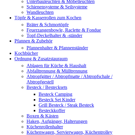
Unterbauleuchten & Möbelleuchten
Schienensysteme & Seilsysteme
Wandleuchten
Töpfe & Kasserrollen zum Kochen
Bräter & Schmortöpfe
Feuerzangenbowle, Raclette & Fondue
Topf-Deckelhalter & -ständer
Pfannen & Zubehör
Pfannenhalter & Pfannenständer
Kochbücher
Ordnung & Zusatzstauraum
Ablagen für Küche & Haushalt
Abfalltrennung & Mülltrennung
Abtropfgitter / Abtropfmatte / Abtropfschale /
Abtropfgestell
Besteck / Bestecksets
Besteck Camping
Besteck Set Kinder
Grill Besteck / Steak Besteck
Besteckkoffer
Boxen & Kästen
Haken, Aufgänger, Halterungen
Küchenrollenhalter
Küchenwagen, Servierwagen, Küchentrolley