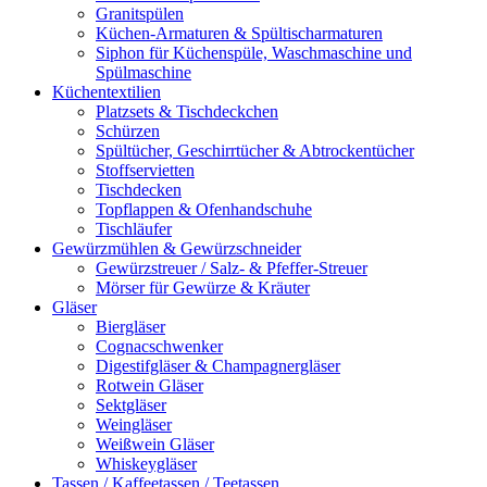
Granitspülen
Küchen-Armaturen & Spültischarmaturen
Siphon für Küchenspüle, Waschmaschine und
Spülmaschine
Küchentextilien
Platzsets & Tischdeckchen
Schürzen
Spültücher, Geschirrtücher & Abtrockentücher
Stoffservietten
Tischdecken
Topflappen & Ofenhandschuhe
Tischläufer
Gewürzmühlen & Gewürzschneider
Gewürzstreuer / Salz- & Pfeffer-Streuer
Mörser für Gewürze & Kräuter
Gläser
Biergläser
Cognacschwenker
Digestifgläser & Champagnergläser
Rotwein Gläser
Sektgläser
Weingläser
Weißwein Gläser
Whiskeygläser
Tassen / Kaffeetassen / Teetassen