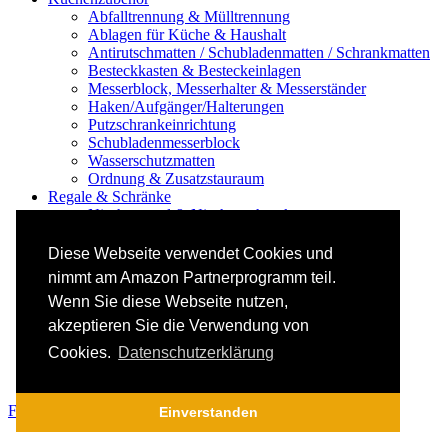
Abfalltrennung & Mülltrennung
Ablagen für Küche & Haushalt
Antirutschmatten / Schubladenmatten / Schrankmatten
Besteckkasten & Besteckeinlagen
Messerblock, Messerhalter & Messerständer
Haken/Aufgänger/Halterungen
Putzschrankeinrichtung
Schubladenmesserblock
Wasserschutzmatten
Ordnung & Zusatzstauraum
Regale & Schränke
Nischenregal & Nischenschrank
Gewürzregal & Gewürzboard
Regaleinsatz
Diese Webseite verwendet Cookies und
Scharniere & Dämpfer
nimmt am Amazon Partnerprogramm teil.
Küchen-Elektrogeräte
Wenn Sie diese Webseite nutzen,
Küchen-Mixer & -Rührer
Küchenwaage
akzeptieren Sie die Verwendung von
Smoothie Maker
Cookies.
Datenschutzerklärung
Thermomix Alternative & Zubehör
Toaster
Facebook
Email
Pinterest
WhatsApp
WhatsApp
Einverstanden