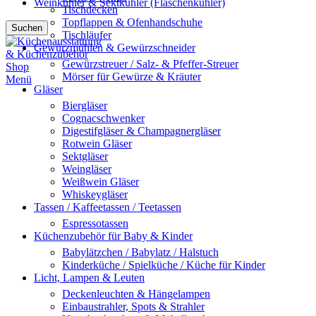
Weinkühler & Sektkühler (Flaschenkühler)
Tischdecken
Topflappen & Ofenhandschuhe
Suchen
Tischläufer
Gewürzmühlen & Gewürzschneider
Gewürzstreuer / Salz- & Pfeffer-Streuer
Mörser für Gewürze & Kräuter
Menü
Gläser
Biergläser
Cognacschwenker
Digestifgläser & Champagnergläser
Rotwein Gläser
Sektgläser
Weingläser
Weißwein Gläser
Whiskeygläser
Tassen / Kaffeetassen / Teetassen
Espressotassen
Küchenzubehör für Baby & Kinder
Babylätzchen / Babylatz / Halstuch
Kinderküche / Spielküche / Küche für Kinder
Licht, Lampen & Leuten
Deckenleuchten & Hängelampen
Einbaustrahler, Spots & Strahler