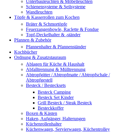
Unterbauleuchten & Möbelleuchten
Schienensysteme & Seilsysteme
Wandleuchten
Töpfe & Kasserrollen zum Kochen
Bräter & Schmortöpfe
Feuerzangenbowle, Raclette & Fondue
Topf-Deckelhalter & -ständer
Pfannen & Zubehör
Pfannenhalter & Pfannenständer
Kochbücher
Ordnung & Zusatzstauraum
Ablagen für Küche & Haushalt
Abfalltrennung & Mülltrennung
Abtropfgitter / Abtropfmatte / Abtropfschale /
Abtropfgestell
Besteck / Bestecksets
Besteck Camping
Besteck Set Kinder
Grill Besteck / Steak Besteck
Besteckkoffer
Boxen & Kästen
Haken, Aufgänger, Halterungen
Küchenrollenhalter
Küchenwagen, Servierwagen, Küchentrolley