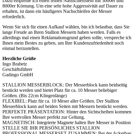
Dazu empfehle ich einen feinen Nassschleifstein mit 3000er und
8000er Körnung. Um eine sehr hohe Aggressivität auf Dauer zu
erhalten, ist dann ein häufigeres Nachschleifen der Messer
erforderlich.
Wenn Sie sich für einen Aufkauf wählen, bin ich belastbar, dass Sie
lange Freude an Ihren Stallion Messern haben werden. Falls es
allerdings mal einen Reklamationsgrund geben sollte, verspreche ich
Ihnen mein Bestes zu geben, um Ihre Kundenzufriedenheit noch
einmal herzustellen.
Herzliche Grüße
Ingo Brabetz
Geschäftsführer
Gadingo GmbH
STALLION MESSERBLOCK: Der Messerblock kann beidseitig
bestückt werden und bietet Platz für ca. 10 Messer beliebiger
Größen. (Bis 22cm Klingenlänge)
FLEXIBEL: Platz für ca. 10 Meser aller Größen. Der Stallion
Messerblock kann auf beiden Seiten mit Messern bestückt werden.
PERFEKTE PRÄSENTATION: Hinter den Sichtscheiben kommen
Ihre wertvollen Messer perfekt zur Geltung.
MAGNETISCH: Integrierte Magnete halten Ihre Messer in Position
STELLE SIE IHR PERSÖNLICHES STALLION
PROFESSIONAL MESSERSET ZUSAMMEN: Bei der Ackerbau