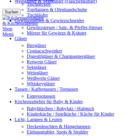
Weinkühler & Sektkühler (Flaschenkühler)
Tischdecken
Topflappen & Ofenhandschuhe
Suchen
Tischläufer
Gewürzmühlen & Gewürzschneider
Gewürzstreuer / Salz- & Pfeffer-Streuer
Mörser für Gewürze & Kräuter
Menü
Gläser
Biergläser
Cognacschwenker
Digestifgläser & Champagnergläser
Rotwein Gläser
Sektgläser
Weingläser
Weißwein Gläser
Whiskeygläser
Tassen / Kaffeetassen / Teetassen
Espressotassen
Küchenzubehör für Baby & Kinder
Babylätzchen / Babylatz / Halstuch
Kinderküche / Spielküche / Küche für Kinder
Licht, Lampen & Leuten
Deckenleuchten & Hängelampen
Einbaustrahler, Spots & Strahler