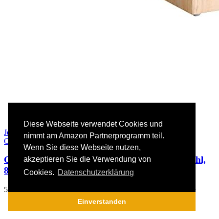
Diese Webseite verwendet Cookies und
Jetzt auf Amazon kaufen
nimmt am Amazon Partnerprogramm teil.
Close
Wenn Sie diese Webseite nutzen,
CS Kochsysteme 003159 Schneidwaren, Edelstahl,
akzeptieren Sie die Verwendung von
8-teilig, schwarz, 38 x 28,3 x 39,4 cm,
Cookies.
Datenschutzerklärung
53,54
€
inkl. MwSt. zzgl. Versandkosten von Amazon.de / dem Händler
Einverstanden