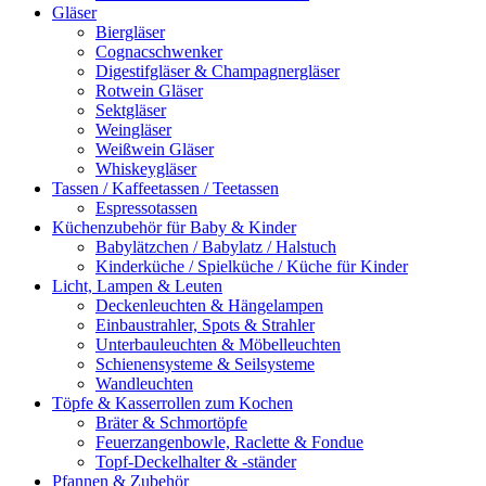
Gläser
Biergläser
Cognacschwenker
Digestifgläser & Champagnergläser
Rotwein Gläser
Sektgläser
Weingläser
Weißwein Gläser
Whiskeygläser
Tassen / Kaffeetassen / Teetassen
Espressotassen
Küchenzubehör für Baby & Kinder
Babylätzchen / Babylatz / Halstuch
Kinderküche / Spielküche / Küche für Kinder
Licht, Lampen & Leuten
Deckenleuchten & Hängelampen
Einbaustrahler, Spots & Strahler
Unterbauleuchten & Möbelleuchten
Schienensysteme & Seilsysteme
Wandleuchten
Töpfe & Kasserrollen zum Kochen
Bräter & Schmortöpfe
Feuerzangenbowle, Raclette & Fondue
Topf-Deckelhalter & -ständer
Pfannen & Zubehör