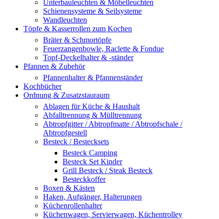
Unterbauleuchten & Möbelleuchten
Schienensysteme & Seilsysteme
Wandleuchten
Töpfe & Kasserrollen zum Kochen
Bräter & Schmortöpfe
Feuerzangenbowle, Raclette & Fondue
Topf-Deckelhalter & -ständer
Pfannen & Zubehör
Pfannenhalter & Pfannenständer
Kochbücher
Ordnung & Zusatzstauraum
Ablagen für Küche & Haushalt
Abfalltrennung & Mülltrennung
Abtropfgitter / Abtropfmatte / Abtropfschale /
Abtropfgestell
Besteck / Bestecksets
Besteck Camping
Besteck Set Kinder
Grill Besteck / Steak Besteck
Besteckkoffer
Boxen & Kästen
Haken, Aufgänger, Halterungen
Küchenrollenhalter
Küchenwagen, Servierwagen, Küchentrolley