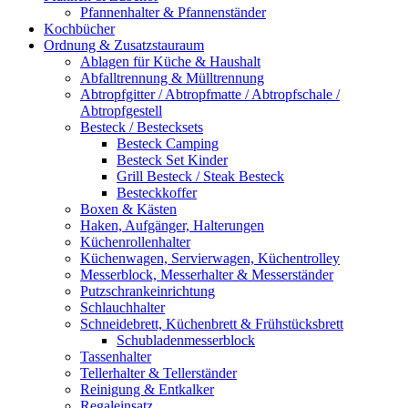
Pfannenhalter & Pfannenständer
Kochbücher
Ordnung & Zusatzstauraum
Ablagen für Küche & Haushalt
Abfalltrennung & Mülltrennung
Abtropfgitter / Abtropfmatte / Abtropfschale /
Abtropfgestell
Besteck / Bestecksets
Besteck Camping
Besteck Set Kinder
Grill Besteck / Steak Besteck
Besteckkoffer
Boxen & Kästen
Haken, Aufgänger, Halterungen
Küchenrollenhalter
Küchenwagen, Servierwagen, Küchentrolley
Messerblock, Messerhalter & Messerständer
Putzschrankeinrichtung
Schlauchhalter
Schneidebrett, Küchenbrett & Frühstücksbrett
Schubladenmesserblock
Tassenhalter
Tellerhalter & Tellerständer
Reinigung & Entkalker
Regaleinsatz