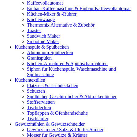
Kaffeevollautomat
Einbau-Kaffeemaschine & Einbau-Kaffeevollautomat
Küchen-Mixer & -Rührer
Küchenwaage
Thermomix Alternative & Zubehör
Toaster
Sandwich Maker
Smoothie Maker
Küchenspüle & Spülbecken
Aluminium-Spülbecken
Granitspülen
Küchen-Armaturen & Spültischarmaturen
Siphon für Küchenspüle, Waschmaschine und
Spülmaschine
Küchentextilien
Platzsets & Tischdeckchen
Schürzen
Spültücher, Geschirrtücher & Abtrockentücher
Stoffservietten
Tischdecken
Topflappen & Ofenhandschuhe
Tischläufer
Gewürzmühlen & Gewürzschneider
Gewürzstreuer / Salz- & Pfeffer-Streuer
Mörser für Gewürze & Kräuter