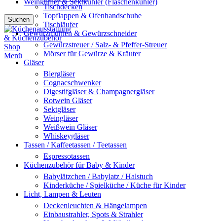
Weinkühler & Sektkühler (Flaschenkühler)
Tischdecken
Topflappen & Ofenhandschuhe
Suchen
Tischläufer
Gewürzmühlen & Gewürzschneider
Gewürzstreuer / Salz- & Pfeffer-Streuer
Mörser für Gewürze & Kräuter
Menü
Gläser
Biergläser
Cognacschwenker
Digestifgläser & Champagnergläser
Rotwein Gläser
Sektgläser
Weingläser
Weißwein Gläser
Whiskeygläser
Tassen / Kaffeetassen / Teetassen
Espressotassen
Küchenzubehör für Baby & Kinder
Babylätzchen / Babylatz / Halstuch
Kinderküche / Spielküche / Küche für Kinder
Licht, Lampen & Leuten
Deckenleuchten & Hängelampen
Einbaustrahler, Spots & Strahler