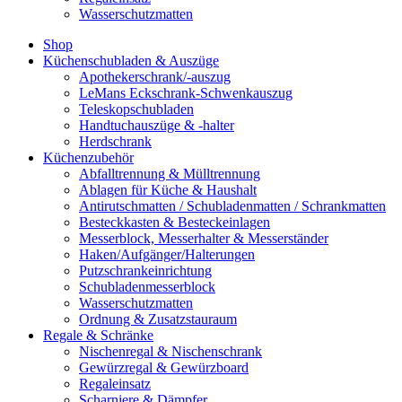
Wasserschutzmatten
Shop
Küchenschubladen & Auszüge
Apothekerschrank/-auszug
LeMans Eckschrank-Schwenkauszug
Teleskopschubladen
Handtuchauszüge & -halter
Herdschrank
Küchenzubehör
Abfalltrennung & Mülltrennung
Ablagen für Küche & Haushalt
Antirutschmatten / Schubladenmatten / Schrankmatten
Besteckkasten & Besteckeinlagen
Messerblock, Messerhalter & Messerständer
Haken/Aufgänger/Halterungen
Putzschrankeinrichtung
Schubladenmesserblock
Wasserschutzmatten
Ordnung & Zusatzstauraum
Regale & Schränke
Nischenregal & Nischenschrank
Gewürzregal & Gewürzboard
Regaleinsatz
Scharniere & Dämpfer