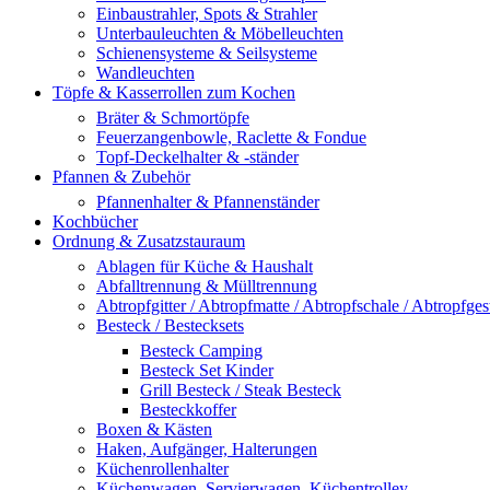
Einbaustrahler, Spots & Strahler
Unterbauleuchten & Möbelleuchten
Schienensysteme & Seilsysteme
Wandleuchten
Töpfe & Kasserrollen zum Kochen
Bräter & Schmortöpfe
Feuerzangenbowle, Raclette & Fondue
Topf-Deckelhalter & -ständer
Pfannen & Zubehör
Pfannenhalter & Pfannenständer
Kochbücher
Ordnung & Zusatzstauraum
Ablagen für Küche & Haushalt
Abfalltrennung & Mülltrennung
Abtropfgitter / Abtropfmatte / Abtropfschale / Abtropfgest
Besteck / Bestecksets
Besteck Camping
Besteck Set Kinder
Grill Besteck / Steak Besteck
Besteckkoffer
Boxen & Kästen
Haken, Aufgänger, Halterungen
Küchenrollenhalter
Küchenwagen, Servierwagen, Küchentrolley