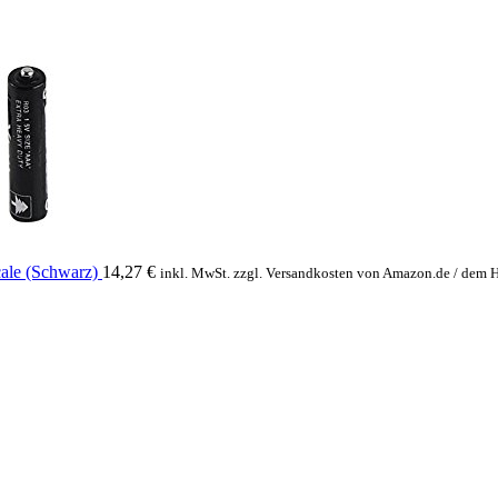
cale (Schwarz)
14,27
€
inkl. MwSt. zzgl. Versandkosten von Amazon.de / dem 
er
hine