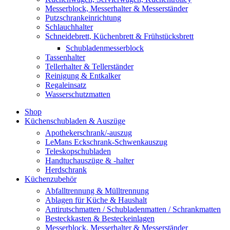
Messerblock, Messerhalter & Messerständer
Putzschrankeinrichtung
Schlauchhalter
Schneidebrett, Küchenbrett & Frühstücksbrett
Schubladenmesserblock
Tassenhalter
Tellerhalter & Tellerständer
Reinigung & Entkalker
Regaleinsatz
Wasserschutzmatten
Shop
Küchenschubladen & Auszüge
Apothekerschrank/-auszug
LeMans Eckschrank-Schwenkauszug
Teleskopschubladen
Handtuchauszüge & -halter
Herdschrank
Küchenzubehör
Abfalltrennung & Mülltrennung
Ablagen für Küche & Haushalt
Antirutschmatten / Schubladenmatten / Schrankmatten
Besteckkasten & Besteckeinlagen
Messerblock, Messerhalter & Messerständer