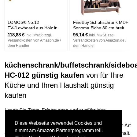
LOMOS® No.12
FineBuy Schuhschrank MDF
TV-/Lowboard aus Holz in
Sonoma Eiche 80 cm breit
weiß mit zwei Fächern im
Schuhregal Design Schuh-
118,88
€
95,14
€
inkl. MwSt. zzgl.
inkl. MwSt. zzgl.
modernen skandinavischen
Kommode modern
Versandkosten von Amazon.de /
Versandkosten von Amazon.de /
Design
Sideboard stylisch
dem Händler
dem Händler
Schuhablage schmal
Flurmöbel platzsparend
rechteckig Schuhkipper
küchenschrank/buffetschrank/sidebo
zweifarbig geschlossen
HC-012 günstig kaufen
von für Ihre
Küche und Ihren Haushalt günstig
kaufen
Lesen Sie Tests, Erfahrungen und ausführliche
Informationen zum Küchenzubehör und
Diese Webseite verwendet Cookies und
Küchenschrankeinrichtung. Erfahren Sie mehr über die Art
nimmt am Amazon Partnerprogramm teil.
der Verwendung, Funktionen in Ihrer Küche und Haushalt.