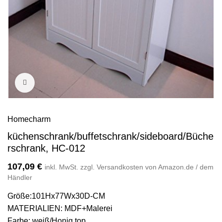
Bild vergrößern
Homecharm
küchenschrank/buffetschrank/sideboard/Büche
rschrank, HC-012
107,09
€
inkl. MwSt. zzgl. Versandkosten von Amazon.de / dem
Händler
Größe:101Hx77Wx30D-CM
MATERIALIEN: MDF+Malerei
Farbe: weiß/Honig top