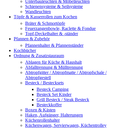
Unterbauleuchten & Möbelleuchten
Schienensysteme & Seilsysteme
Wandleuchten
Töpfe & Kasserrollen zum Kochen
Bräter & Schmortöpfe
Feuerzangenbowle, Raclette & Fondue
Topf-Deckelhalter & -ständer
Pfannen & Zubehör
Pfannenhalter & Pfannenständer
Kochbücher
Ordnung & Zusatzstauraum
Ablagen für Küche & Haushalt
Abfalltrennung & Mülltrennung
Abtropfgitter / Abtropfmatte / Abtropfschale /
Abtropfgestell
Besteck / Bestecksets
Besteck Camping
Besteck Set Kinder
Grill Besteck / Steak Besteck
Besteckkoffer
Boxen & Kästen
Haken, Aufgänger, Halterungen
Küchenrollenhalter
Küchenwagen, Servierwagen, Küchentrolley