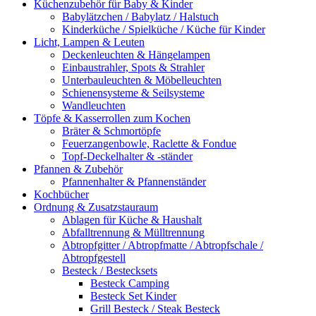
Küchenzubehör für Baby & Kinder
Babylätzchen / Babylatz / Halstuch
Kinderküche / Spielküche / Küche für Kinder
Licht, Lampen & Leuten
Deckenleuchten & Hängelampen
Einbaustrahler, Spots & Strahler
Unterbauleuchten & Möbelleuchten
Schienensysteme & Seilsysteme
Wandleuchten
Töpfe & Kasserrollen zum Kochen
Bräter & Schmortöpfe
Feuerzangenbowle, Raclette & Fondue
Topf-Deckelhalter & -ständer
Pfannen & Zubehör
Pfannenhalter & Pfannenständer
Kochbücher
Ordnung & Zusatzstauraum
Ablagen für Küche & Haushalt
Abfalltrennung & Mülltrennung
Abtropfgitter / Abtropfmatte / Abtropfschale /
Abtropfgestell
Besteck / Bestecksets
Besteck Camping
Besteck Set Kinder
Grill Besteck / Steak Besteck