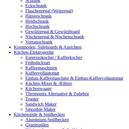
Schrank
Eckschrank
Flaschenregal (Weinregal)
Hängeschrank
Herdschrank
Hochschrank
Gewürzregal & Gewürzboard
Nischenregal & Nischenschrank
Vorratsschrank
Kommoden, Sideboards & Anrichten
Küchen-Elektrogeräte
Espressokocher / Kaffeekocher
Frühstücksset
Kaffeemaschinen
Kaffeevollautomat
Einbau-Kaffeemaschine & Einbau-Kaffeevollautomat
Küchen-Mixer & -Rührer
Küchenwaage
Thermomix Alternative & Zubehör
Toaster
Sandwich Maker
Smoothie Maker
Küchenspüle & Spülbecken
Aluminium-Spülbecken
Granitspülen