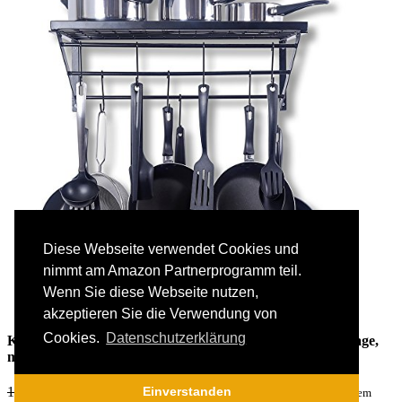
Diese Webseite verwendet Cookies und
nimmt am Amazon Partnerprogramm teil.
Wenn Sie diese Webseite nutzen,
akzeptieren Sie die Verwendung von
Cookies.
Datenschutzerklärung
Küchenregal, Küchenablage und Pfannenhalter, Herdablage,
mit 10 Haken, schwarz
Original
Current
101,45
€
50,72
€
Einverstanden
inkl. MwSt. zzgl. Versandkosten von Amazon.de / dem