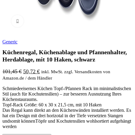
Bild vergrößern
Generic
Küchenregal, Küchenablage und Pfannenhalter,
Herdablage, mit 10 Haken, schwarz
Original
Current
101,45
€
50,72
€
inkl. MwSt. zzgl. Versandkosten von
price
price
Amazon.de / dem Händler
was:
is:
Schmiedeeisernes Küchen Topf-/Pfannen Rack im minimalistischen
101,45 €.
50,72 €.
Stil (auch für Kochutensilien) – zur besseren Ausnutzung Ihres
Küchenstauraums.
Topf-Rack Größe: 60 x 30 x 21,5 cm, mit 10 Haken
Das Regal kann direkt an den Küchenwänden installiert werden. Es
hat ein Design mit drei horizotal in der Tiefe versetzten Stangen
undsomit könnenTöpfe und Kochutensilien wohlsortiert aufgehängt
werden