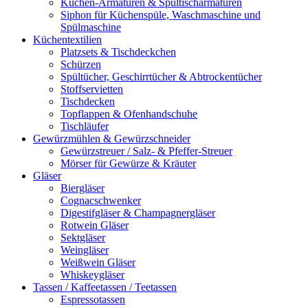
Küchen-Armaturen & Spültischarmaturen
Siphon für Küchenspüle, Waschmaschine und
Spülmaschine
Küchentextilien
Platzsets & Tischdeckchen
Schürzen
Spültücher, Geschirrtücher & Abtrockentücher
Stoffservietten
Tischdecken
Topflappen & Ofenhandschuhe
Tischläufer
Gewürzmühlen & Gewürzschneider
Gewürzstreuer / Salz- & Pfeffer-Streuer
Mörser für Gewürze & Kräuter
Gläser
Biergläser
Cognacschwenker
Digestifgläser & Champagnergläser
Rotwein Gläser
Sektgläser
Weingläser
Weißwein Gläser
Whiskeygläser
Tassen / Kaffeetassen / Teetassen
Espressotassen