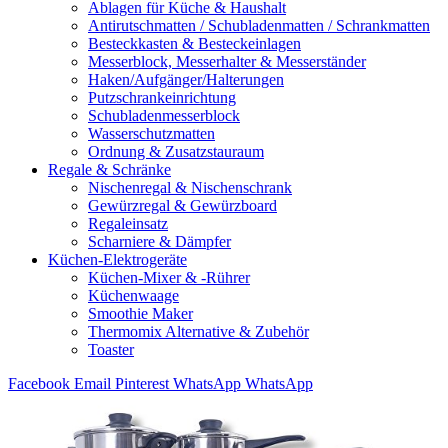
Ablagen für Küche & Haushalt
Antirutschmatten / Schubladenmatten / Schrankmatten
Besteckkasten & Besteckeinlagen
Messerblock, Messerhalter & Messerständer
Haken/Aufgänger/Halterungen
Putzschrankeinrichtung
Schubladenmesserblock
Wasserschutzmatten
Ordnung & Zusatzstauraum
Regale & Schränke
Nischenregal & Nischenschrank
Gewürzregal & Gewürzboard
Regaleinsatz
Scharniere & Dämpfer
Küchen-Elektrogeräte
Küchen-Mixer & -Rührer
Küchenwaage
Smoothie Maker
Thermomix Alternative & Zubehör
Toaster
Facebook
Email
Pinterest
WhatsApp
WhatsApp