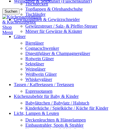
Weinkühler & Sektkühler (Flaschenkühler)
Tischdecken
Topflappen & Ofenhandschuhe
Suchen
Tischläufer
Gewürzmühlen & Gewürzschneider
Gewürzstreuer / Salz- & Pfeffer-Streuer
Mörser für Gewürze & Kräuter
Menü
Gläser
Biergläser
Cognacschwenker
Digestifgläser & Champagnergläser
Rotwein Gläser
Sektgläser
Weingläser
Weißwein Gläser
Whiskeygläser
Tassen / Kaffeetassen / Teetassen
Espressotassen
Küchenzubehör für Baby & Kinder
Babylätzchen / Babylatz / Halstuch
Kinderküche / Spielküche / Küche für Kinder
Licht, Lampen & Leuten
Deckenleuchten & Hängelampen
Einbaustrahler, Spots & Strahler