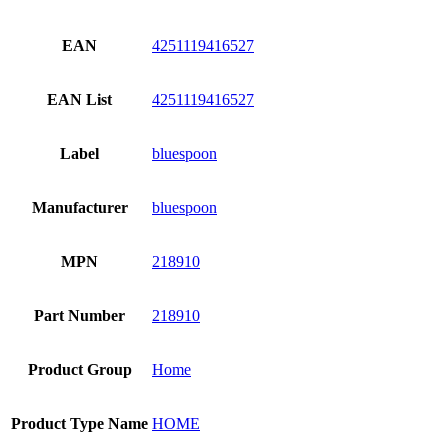
EAN
4251119416527
EAN List
4251119416527
Label
bluespoon
Manufacturer
bluespoon
MPN
218910
Part Number
218910
Product Group
Home
Product Type Name
HOME