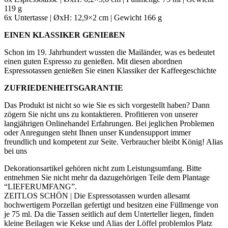
119 g
6x Untertasse | ØxH: 12,9×2 cm | Gewicht 166 g
EINEN KLASSIKER GENIEßEN
Schon im 19. Jahrhundert wussten die Mailänder, was es bedeutet
einen guten Espresso zu genießen. Mit diesen abordnen
Espressotassen genießen Sie einen Klassiker der Kaffeegeschichte
ZUFRIEDENHEITSGARANTIE
Das Produkt ist nicht so wie Sie es sich vorgestellt haben? Dann
zögern Sie nicht uns zu kontaktieren. Profitieren von unserer
langjährigen Onlinehandel Erfahrungen. Bei jeglichen Problemen
oder Anregungen steht Ihnen unser Kundensupport immer
freundlich und kompetent zur Seite. Verbraucher bleibt König! Alias
bei uns
Dekorationsartikel gehören nicht zum Leistungsumfang. Bitte
entnehmen Sie nicht mehr da dazugehörigen Teile dem Plantage
“LIEFERUMFANG”.
ZEITLOS SCHÖN | Die Espressotassen wurden allesamt
hochwertigem Porzellan gefertigt und besitzen eine Füllmenge von
je 75 ml. Da die Tassen seitlich auf dem Unterteller liegen, finden
kleine Beilagen wie Kekse und Alias der Löffel problemlos Platz