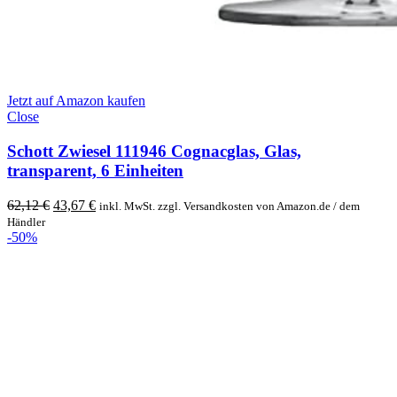
Jetzt auf Amazon kaufen
Close
Schott Zwiesel 111946 Cognacglas, Glas,
transparent, 6 Einheiten
Original
Current
62,12
€
43,67
€
inkl. MwSt. zzgl. Versandkosten von Amazon.de / dem
price
price
Händler
was:
is:
-50%
62,12 €.
43,67 €.