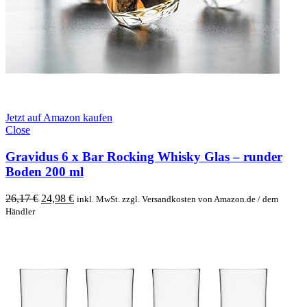
Jetzt auf Amazon kaufen
Close
Gravidus 6 x Bar Rocking Whisky Glas – runder
Boden 200 ml
Original
Current
26,17
€
24,98
€
inkl. MwSt. zzgl. Versandkosten von Amazon.de / dem
price
price
Händler
was:
is:
26,17 €.
24,98 €.