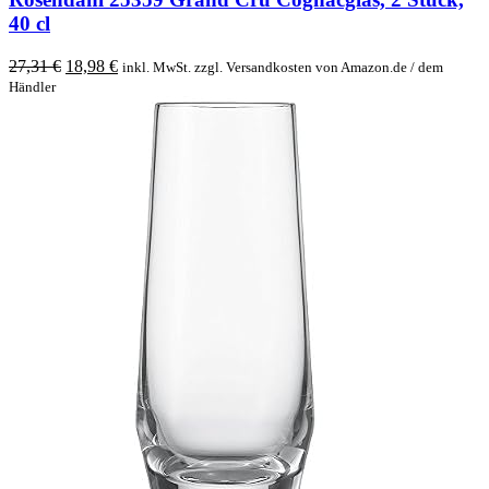
40 cl
Original
Current
27,31
€
18,98
€
inkl. MwSt. zzgl. Versandkosten von Amazon.de / dem
price
price
Händler
was:
is:
27,31 €.
18,98 €.