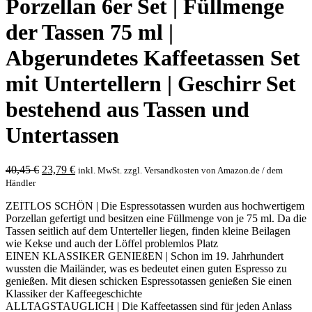
Porzellan 6er Set | Füllmenge
der Tassen 75 ml |
Abgerundetes Kaffeetassen Set
mit Untertellern | Geschirr Set
bestehend aus Tassen und
Untertassen
Original
Current
40,45
€
23,79
€
inkl. MwSt. zzgl. Versandkosten von Amazon.de / dem
price
price
Händler
was:
is:
ZEITLOS SCHÖN | Die Espressotassen wurden aus hochwertigem
40,45 €.
23,79 €.
Porzellan gefertigt und besitzen eine Füllmenge von je 75 ml. Da die
Tassen seitlich auf dem Unterteller liegen, finden kleine Beilagen
wie Kekse und auch der Löffel problemlos Platz
EINEN KLASSIKER GENIEßEN | Schon im 19. Jahrhundert
wussten die Mailänder, was es bedeutet einen guten Espresso zu
genießen. Mit diesen schicken Espressotassen genießen Sie einen
Klassiker der Kaffeegeschichte
ALLTAGSTAUGLICH | Die Kaffeetassen sind für jeden Anlass