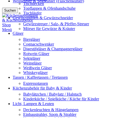
Weinkühler & Sektkühler (Flaschenkühler)
Tischdecken
Topflappen & Ofenhandschuhe
Suchen
Tischläufer
Gewürzmühlen & Gewürzschneider
Gewürzstreuer / Salz- & Pfeffer-Streuer
Mörser für Gewürze & Kräuter
Menü
Gläser
Biergläser
Cognacschwenker
Digestifgläser & Champagnergläser
Rotwein Gläser
Sektgläser
Weingläser
Weißwein Gläser
Whiskeygläser
Tassen / Kaffeetassen / Teetassen
Espressotassen
Küchenzubehör für Baby & Kinder
Babylätzchen / Babylatz / Halstuch
Kinderküche / Spielküche / Küche für Kinder
Licht, Lampen & Leuten
Deckenleuchten & Hängelampen
Einbaustrahler, Spots & Strahler