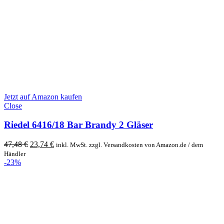
Jetzt auf Amazon kaufen
Close
Riedel 6416/18 Bar Brandy 2 Gläser
Original
Current
47,48
€
23,74
€
inkl. MwSt. zzgl. Versandkosten von Amazon.de / dem
price
price
Händler
was:
is:
-23%
47,48 €.
23,74 €.