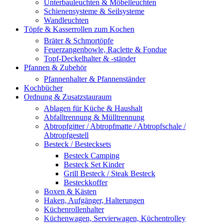
Unterbauleuchten & Möbelleuchten
Schienensysteme & Seilsysteme
Wandleuchten
Töpfe & Kasserrollen zum Kochen
Bräter & Schmortöpfe
Feuerzangenbowle, Raclette & Fondue
Topf-Deckelhalter & -ständer
Pfannen & Zubehör
Pfannenhalter & Pfannenständer
Kochbücher
Ordnung & Zusatzstauraum
Ablagen für Küche & Haushalt
Abfalltrennung & Mülltrennung
Abtropfgitter / Abtropfmatte / Abtropfschale /
Abtropfgestell
Besteck / Bestecksets
Besteck Camping
Besteck Set Kinder
Grill Besteck / Steak Besteck
Besteckkoffer
Boxen & Kästen
Haken, Aufgänger, Halterungen
Küchenrollenhalter
Küchenwagen, Servierwagen, Küchentrolley