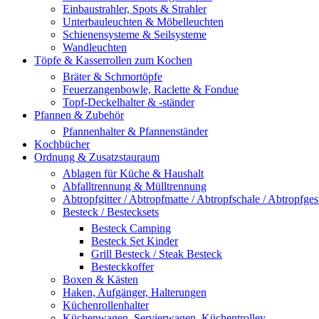
Einbaustrahler, Spots & Strahler
Unterbauleuchten & Möbelleuchten
Schienensysteme & Seilsysteme
Wandleuchten
Töpfe & Kasserrollen zum Kochen
Bräter & Schmortöpfe
Feuerzangenbowle, Raclette & Fondue
Topf-Deckelhalter & -ständer
Pfannen & Zubehör
Pfannenhalter & Pfannenständer
Kochbücher
Ordnung & Zusatzstauraum
Ablagen für Küche & Haushalt
Abfalltrennung & Mülltrennung
Abtropfgitter / Abtropfmatte / Abtropfschale / Abtropfgest
Besteck / Bestecksets
Besteck Camping
Besteck Set Kinder
Grill Besteck / Steak Besteck
Besteckkoffer
Boxen & Kästen
Haken, Aufgänger, Halterungen
Küchenrollenhalter
Küchenwagen, Servierwagen, Küchentrolley