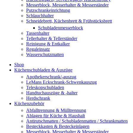
Messerblock, Messerhalter & Messerständer
Putzschrankeinrichtung
Schlauchhalter
Schneidebrett, Küchenbrett & Frühstücksbrett
Schubladenmesserblock
Tassenhalter
Tellerhalter & Tellerständer
Reinigung & Entkalker
Regaleinsatz
Wasserschutzmatten
Shop
Küchenschubladen & Auszüge
Apothekerschrank/-auszug
LeMans Eckschrank-Schwenkauszug
Teleskopschubladen
Handtuchauszüge & -halter
Herdschrank
Küchenzubehör
Abfalltrennung & Mülltrennung
Ablagen für Küche & Haushalt
Antirutschmatten / Schubladenmatten / Schrankmatten
Besteckkasten & Besteckeinlagen
Messerblock, Messerhalter & Messerständer