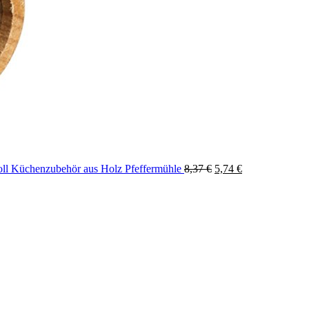
Original
Current
Zoll Küchenzubehör aus Holz Pfeffermühle
8,37
€
5,74
€
price
price
was:
is:
8,37 €.
5,74 €.
er
hine