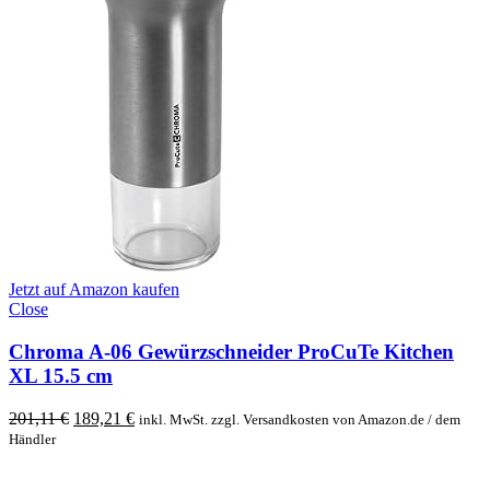
Jetzt auf Amazon kaufen
Close
Chroma A-06 Gewürzschneider ProCuTe Kitchen
XL 15.5 cm
Original
Current
201,11
€
189,21
€
inkl. MwSt. zzgl. Versandkosten von Amazon.de / dem
price
price
Händler
was:
is:
201,11 €.
189,21 €.