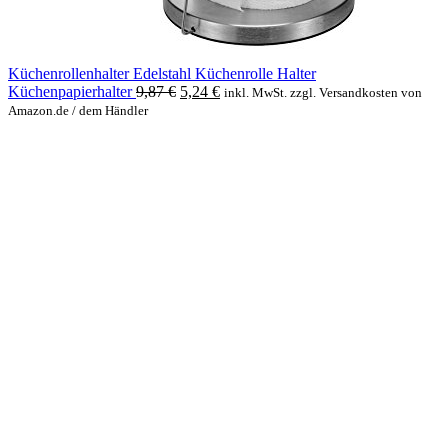
Küchenrollenhalter Edelstahl Küchenrolle Halter
Original
Current
Küchenpapierhalter
9,87
€
5,24
€
inkl. MwSt. zzgl. Versandkosten von
price
price
Amazon.de / dem Händler
was:
is:
9,87 €.
5,24 €.