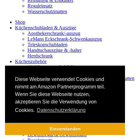
Reinigung & Entkalker
Regaleinsatz
Wasserschutzmatten
Shop
Küchenschubladen & Auszüge
Apothekerschrank/-auszug
LeMans Eckschrank-Schwenkauszug
Teleskopschubladen
Handtuchauszüge & -halter
Herdschrank
Küchenzubehör
Abfalltrennung & Mülltrennung
Ablagen für Küche & Haushalt
Antirutschmatten / Schubladenmatten / Schrankmatten
Diese Webseite verwendet Cookies und
Besteckkasten & Besteckeinlagen
nimmt am Amazon Partnerprogramm teil.
Messerblock, Messerhalter & Messerständer
Wenn Sie diese Webseite nutzen,
Haken/Aufgänger/Halterungen
Putzschrankeinrichtung
akzeptieren Sie die Verwendung von
Schubladenmesserblock
Cookies.
Datenschutzerklärung
Wasserschutzmatten
Ordnung & Zusatzstauraum
Regale & Schränke
Nischenregal & Nischenschrank
Einverstanden
Gewürzregal & Gewürzboard