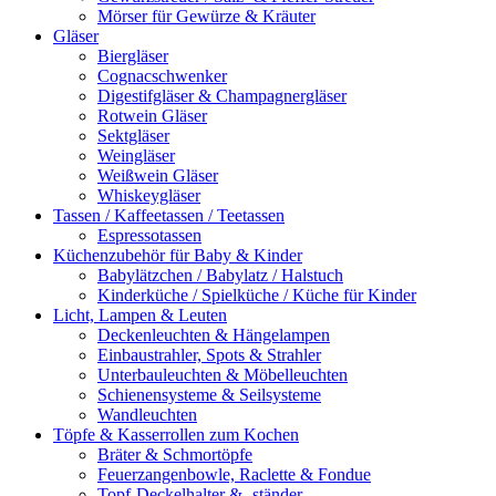
Mörser für Gewürze & Kräuter
Gläser
Biergläser
Cognacschwenker
Digestifgläser & Champagnergläser
Rotwein Gläser
Sektgläser
Weingläser
Weißwein Gläser
Whiskeygläser
Tassen / Kaffeetassen / Teetassen
Espressotassen
Küchenzubehör für Baby & Kinder
Babylätzchen / Babylatz / Halstuch
Kinderküche / Spielküche / Küche für Kinder
Licht, Lampen & Leuten
Deckenleuchten & Hängelampen
Einbaustrahler, Spots & Strahler
Unterbauleuchten & Möbelleuchten
Schienensysteme & Seilsysteme
Wandleuchten
Töpfe & Kasserrollen zum Kochen
Bräter & Schmortöpfe
Feuerzangenbowle, Raclette & Fondue
Topf-Deckelhalter & -ständer