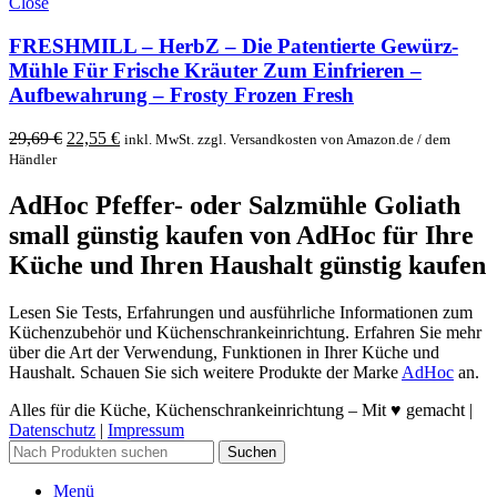
Close
FRESHMILL – HerbZ – Die Patentierte Gewürz-
Mühle Für Frische Kräuter Zum Einfrieren –
Aufbewahrung – Frosty Frozen Fresh
Original
Current
29,69
€
22,55
€
inkl. MwSt. zzgl. Versandkosten von Amazon.de / dem
price
price
Händler
was:
is:
29,69 €.
22,55 €.
AdHoc Pfeffer- oder Salzmühle Goliath
small günstig kaufen
von AdHoc für Ihre
Küche und Ihren Haushalt günstig kaufen
Lesen Sie Tests, Erfahrungen und ausführliche Informationen zum
Küchenzubehör und Küchenschrankeinrichtung. Erfahren Sie mehr
über die Art der Verwendung, Funktionen in Ihrer Küche und
Haushalt. Schauen Sie sich weitere Produkte der Marke
AdHoc
an.
Alles für die Küche, Küchenschrankeinrichtung – Mit ♥ gemacht |
Datenschutz
|
Impressum
Suchen
Menü