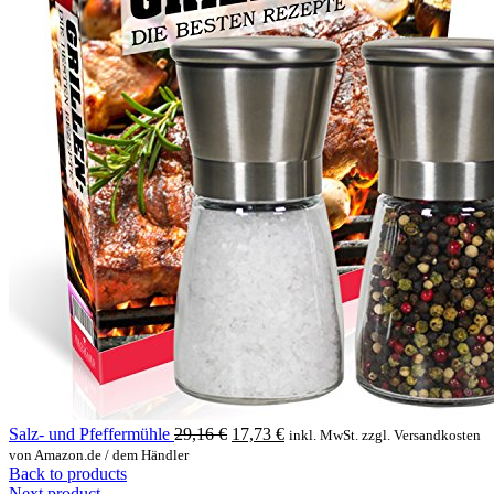
Original
Current
Salz- und Pfeffermühle
29,16
€
17,73
€
inkl. MwSt. zzgl. Versandkosten
price
price
von Amazon.de / dem Händler
was:
is:
Back to products
29,16 €.
17,73 €.
Next product