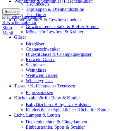
Weinkühler & Sektkühler (Flaschenkühler)
Tischdecken
Topflappen & Ofenhandschuhe
Suchen
Tischläufer
Gewürzmühlen & Gewürzschneider
Gewürzstreuer / Salz- & Pfeffer-Streuer
Mörser für Gewürze & Kräuter
Menü
Gläser
Biergläser
Cognacschwenker
Digestifgläser & Champagnergläser
Rotwein Gläser
Sektgläser
Weingläser
Weißwein Gläser
Whiskeygläser
Tassen / Kaffeetassen / Teetassen
Espressotassen
Küchenzubehör für Baby & Kinder
Babylätzchen / Babylatz / Halstuch
Kinderküche / Spielküche / Küche für Kinder
Licht, Lampen & Leuten
Deckenleuchten & Hängelampen
Einbaustrahler, Spots & Strahler