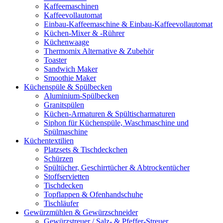
Kaffeemaschinen
Kaffeevollautomat
Einbau-Kaffeemaschine & Einbau-Kaffeevollautomat
Küchen-Mixer & -Rührer
Küchenwaage
Thermomix Alternative & Zubehör
Toaster
Sandwich Maker
Smoothie Maker
Küchenspüle & Spülbecken
Aluminium-Spülbecken
Granitspülen
Küchen-Armaturen & Spültischarmaturen
Siphon für Küchenspüle, Waschmaschine und
Spülmaschine
Küchentextilien
Platzsets & Tischdeckchen
Schürzen
Spültücher, Geschirrtücher & Abtrockentücher
Stoffservietten
Tischdecken
Topflappen & Ofenhandschuhe
Tischläufer
Gewürzmühlen & Gewürzschneider
Gewürzstreuer / Salz- & Pfeffer-Streuer