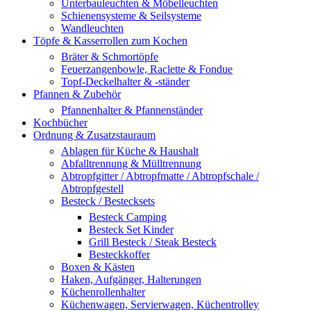
Unterbauleuchten & Möbelleuchten
Schienensysteme & Seilsysteme
Wandleuchten
Töpfe & Kasserrollen zum Kochen
Bräter & Schmortöpfe
Feuerzangenbowle, Raclette & Fondue
Topf-Deckelhalter & -ständer
Pfannen & Zubehör
Pfannenhalter & Pfannenständer
Kochbücher
Ordnung & Zusatzstauraum
Ablagen für Küche & Haushalt
Abfalltrennung & Mülltrennung
Abtropfgitter / Abtropfmatte / Abtropfschale /
Abtropfgestell
Besteck / Bestecksets
Besteck Camping
Besteck Set Kinder
Grill Besteck / Steak Besteck
Besteckkoffer
Boxen & Kästen
Haken, Aufgänger, Halterungen
Küchenrollenhalter
Küchenwagen, Servierwagen, Küchentrolley