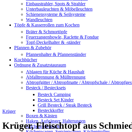
Einbaustrahler, Spots & Strahler
Unterbauleuchten & Möbelleuchten
Schienensysteme & Seilsysteme
Wandleuchten
Töpfe & Kasserrollen zum Kochen
Bräter & Schmortöpfe
Feuerzangenbowle, Raclette & Fondue
Topf-Deckelhalter & -ständer
Pfannen & Zubehör
Pfannenhalter & Pfannenständer
Kochbücher
Ordnung & Zusatzstauraum
Ablagen für Küche & Haushalt
Abfalltrennung & Mülltrennung
Abtropfgitter / Abtropfmatte / Abtropfschale / Abtropfgest
Besteck / Bestecksets
Besteck Camping
Besteck Set Kinder
Grill Besteck / Steak Besteck
Bild vergrößern
Besteckkoffer
Krüger
Boxen & Kästen
Haken, Aufgänger, Halterungen
Krüger, Fleischtopf aus Schmie
Küchenrollenhalter
Küchenwagen, Servierwagen, Küchentrolley