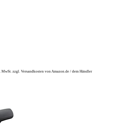
l. MwSt. zzgl. Versandkosten von Amazon.de / dem Händler
er
hine