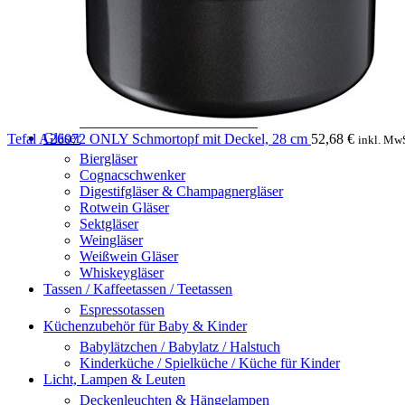
Spültücher, Geschirrtücher & Abtrockentücher
Stoffservietten
Tischdecken
Topflappen & Ofenhandschuhe
Menü
Tischläufer
Gewürzmühlen & Gewürzschneider
Gewürzstreuer / Salz- & Pfeffer-Streuer
Mörser für Gewürze & Kräuter
Gläser
Tefal A26072 ONLY Schmortopf mit Deckel, 28 cm
52,68
€
inkl. MwS
Biergläser
Cognacschwenker
Digestifgläser & Champagnergläser
Rotwein Gläser
Sektgläser
Weingläser
Weißwein Gläser
Whiskeygläser
Tassen / Kaffeetassen / Teetassen
Espressotassen
Küchenzubehör für Baby & Kinder
Babylätzchen / Babylatz / Halstuch
Kinderküche / Spielküche / Küche für Kinder
Licht, Lampen & Leuten
Deckenleuchten & Hängelampen