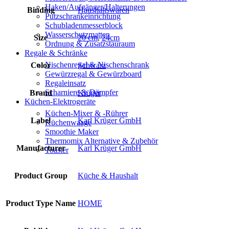
Haken/Aufgänger/Halterungen
Binding
Haushaltswaren
Putzschrankeinrichtung
Schubladenmesserblock
Wasserschutzmatten
Size
20 cm
,
24cm
Ordnung & Zusatzstauraum
Regale & Schränke
Nischenregal & Nischenschrank
Color
Schwarz
Gewürzregal & Gewürzboard
Regaleinsatz
Scharniere & Dämpfer
Brand
Krüger
Küchen-Elektrogeräte
Küchen-Mixer & -Rührer
Label
Karl Krüger GmbH
Küchenwaage
Smoothie Maker
Thermomix Alternative & Zubehör
Manufacturer
Karl Krüger GmbH
Toaster
Product Group
Küche & Haushalt
Product Type Name
HOME