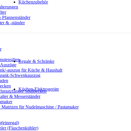
Küchenzubehör
lterungen
Abfalltrennung & Mülltrennung
lter
Ablagen für Küche & Haushalt
& Pfannenständer
Antirutschmatten / Schubladenmatten / Schrankmatten
er & -ständer
Besteckkasten & Besteckeinlagen
Messerblock, Messerhalter & Messerständer
Haken/Aufgänger/Halterungen
Putzschrankeinrichtung
Schubladenmesserblock
r
Wasserschutzmatten
Ordnung & Zusatzstauraum
nutensilien
Regale & Schränke
 Auszüge
Nischenregal & Nischenschrank
nk/-auszug für Küche & Haushalt
Gewürzregal & Gewürzboard
rank-Schwenkauszug
Regaleinsatz
aden
Scharniere & Dämpfer
becken
Küchen-Elektrogeräte
Schmutzfänger Spülbecken
Küchen-Mixer & -Rührer
alter & Messerständer
Küchenwaage
amaker
Smoothie Maker
 Matrizen für Nudelmaschine / Pastamaker
Thermomix Alternative & Zubehör
Toaster
Weinregal)
ler (Flaschenkühler)