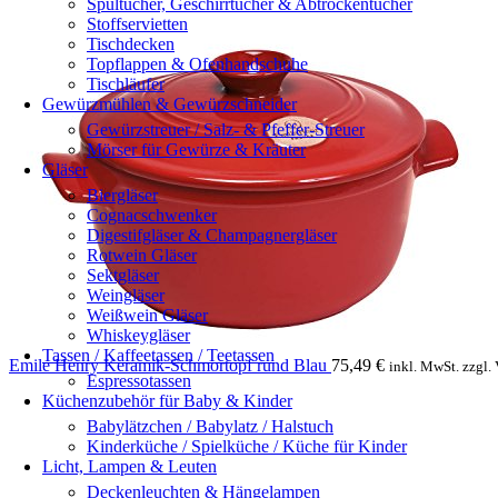
Spültücher, Geschirrtücher & Abtrockentücher
Stoffservietten
Tischdecken
Topflappen & Ofenhandschuhe
Tischläufer
Gewürzmühlen & Gewürzschneider
Gewürzstreuer / Salz- & Pfeffer-Streuer
Mörser für Gewürze & Kräuter
Gläser
Biergläser
Cognacschwenker
Digestifgläser & Champagnergläser
Rotwein Gläser
Sektgläser
Weingläser
Weißwein Gläser
Whiskeygläser
Tassen / Kaffeetassen / Teetassen
Emile Henry Keramik-Schmortopf rund Blau
75,49
€
inkl. MwSt. zzgl.
Espressotassen
Küchenzubehör für Baby & Kinder
Babylätzchen / Babylatz / Halstuch
Kinderküche / Spielküche / Küche für Kinder
Licht, Lampen & Leuten
Deckenleuchten & Hängelampen