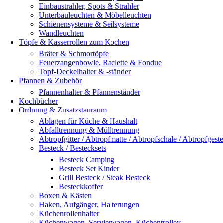
Einbaustrahler, Spots & Strahler
Unterbauleuchten & Möbelleuchten
Schienensysteme & Seilsysteme
Wandleuchten
Töpfe & Kasserrollen zum Kochen
Bräter & Schmortöpfe
Feuerzangenbowle, Raclette & Fondue
Topf-Deckelhalter & -ständer
Pfannen & Zubehör
Pfannenhalter & Pfannenständer
Kochbücher
Ordnung & Zusatzstauraum
Ablagen für Küche & Haushalt
Abfalltrennung & Mülltrennung
Abtropfgitter / Abtropfmatte / Abtropfschale / Abtropfgeste
Besteck / Bestecksets
Besteck Camping
Besteck Set Kinder
Grill Besteck / Steak Besteck
Besteckkoffer
Boxen & Kästen
Haken, Aufgänger, Halterungen
Küchenrollenhalter
Küchenwagen, Servierwagen, Küchentrolley