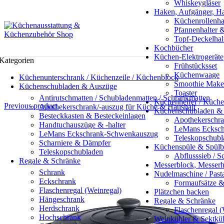
Whiskeygläser
Haken, Aufgänger, Ha
Küchenrollenha
Pfannenhalter 
Topf-Deckelhalt
Kochbücher
Küchen-Elektrogeräte
Kategorien
Frühstücksset
Küchenwaage
Küchenunterschrank / Küchenzeile / Küchenblock
Smoothie Make
Küchenschubladen & Auszüge
Toaster
Antirutschmatten / Schubladenmatten / Schrankmatten
Küchenhelfer / Küche
Previous product
Apothekerschrank/-auszug für Küche & Haushalt
Küchenschubladen &
Besteckkasten & Besteckeinlagen
Apothekerschra
Handtuchauszüge & -halter
LeMans Ecksch
LeMans Eckschrank-Schwenkauszug
Teleskopschubl
Scharniere & Dämpfer
Küchenspüle & Spül
Teleskopschubladen
Abflusssieb / 
Regale & Schränke
Messerblock, Messerh
Schrank
Nudelmaschine / Past
Eckschrank
Formaufsätze &
Flaschenregal (Weinregal)
Plätzchen backen
Hängeschrank
Regale & Schränke
Herdschrank
Flaschenregal (
Hochschrank
Weinkühler & Sektküh