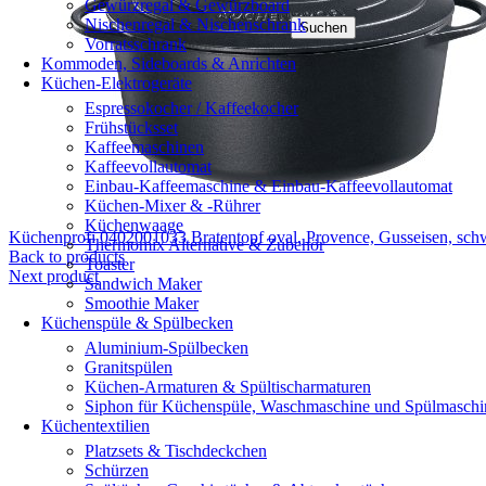
Gewürzregal & Gewürzboard
Nischenregal & Nischenschrank
Suchen
Vorratsschrank
Kommoden, Sideboards & Anrichten
Küchen-Elektrogeräte
Espressokocher / Kaffeekocher
Frühstücksset
Kaffeemaschinen
Kaffeevollautomat
Einbau-Kaffeemaschine & Einbau-Kaffeevollautomat
Küchen-Mixer & -Rührer
Küchenwaage
Küchenprofi 0402001033 Bratentopf oval, Provence, Gusseisen, sch
Thermomix Alternative & Zubehör
Back to products
Toaster
Next product
Sandwich Maker
Smoothie Maker
Küchenspüle & Spülbecken
Aluminium-Spülbecken
Granitspülen
Küchen-Armaturen & Spültischarmaturen
Siphon für Küchenspüle, Waschmaschine und Spülmaschi
Küchentextilien
Platzsets & Tischdeckchen
Schürzen