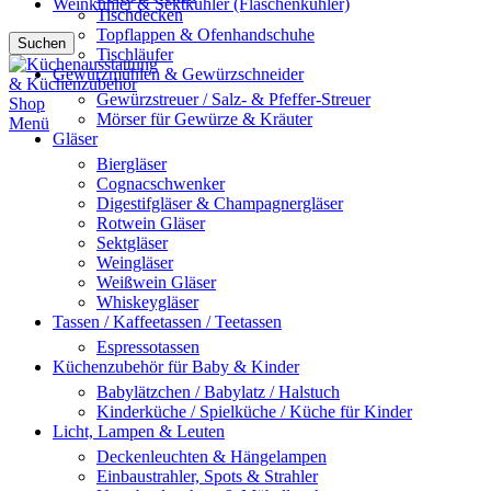
Weinkühler & Sektkühler (Flaschenkühler)
Tischdecken
Topflappen & Ofenhandschuhe
Suchen
Tischläufer
Gewürzmühlen & Gewürzschneider
Gewürzstreuer / Salz- & Pfeffer-Streuer
Mörser für Gewürze & Kräuter
Menü
Gläser
Biergläser
Cognacschwenker
Digestifgläser & Champagnergläser
Rotwein Gläser
Sektgläser
Weingläser
Weißwein Gläser
Whiskeygläser
Tassen / Kaffeetassen / Teetassen
Espressotassen
Küchenzubehör für Baby & Kinder
Babylätzchen / Babylatz / Halstuch
Kinderküche / Spielküche / Küche für Kinder
Licht, Lampen & Leuten
Deckenleuchten & Hängelampen
Einbaustrahler, Spots & Strahler