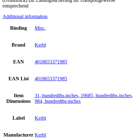
(Gründruck) zur Ladungssicherung im Transportgewerbe
entsprechend
Additional information
Binding
Misc.
Brand
Kerbl
EAN
4018653371985
EAN List
4018653371985
Item
31, hundredths-inches, 19685, hundredths-inches,
Dimensions
984, hundredths-inches
Label
Kerbl
Manufacturer
Kerbl