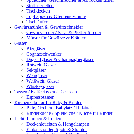
Spültücher, Geschirrtücher & Abtrockentücher
Stoffservietten
Tischdecken
Topflappen & Ofenhandschuhe
Tischläufer
Gewürzmühlen & Gewürzschneider
Gewürzstreuer / Salz- & Pfeffer-Streuer
Mörser für Gewürze & Kräuter
Gläser
Biergläser
Cognacschwenker
Digestifgläser & Champagnergläser
Rotwein Gläser
Sektgläser
Weingläser
Weißwein Gläser
Whiskeygläser
Tassen / Kaffeetassen / Teetassen
Espressotassen
Küchenzubehör für Baby & Kinder
Babylätzchen / Babylatz / Halstuch
Kinderküche / Spielküche / Küche für Kinder
Licht, Lampen & Leuten
Deckenleuchten & Hängelampen
Einbaustrahler, Spots & Strahler