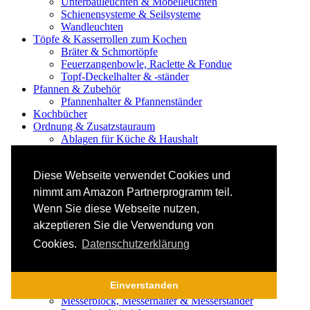
Unterbauleuchten & Möbelleuchten
Schienensysteme & Seilsysteme
Wandleuchten
Töpfe & Kasserrollen zum Kochen
Bräter & Schmortöpfe
Feuerzangenbowle, Raclette & Fondue
Topf-Deckelhalter & -ständer
Pfannen & Zubehör
Pfannenhalter & Pfannenständer
Kochbücher
Ordnung & Zusatzstauraum
Ablagen für Küche & Haushalt
Abfalltrennung & Mülltrennung
Abtropfgitter / Abtropfmatte / Abtropfschale /
Diese Webseite verwendet Cookies und
Abtropfgestell
Besteck / Bestecksets
nimmt am Amazon Partnerprogramm teil.
Besteck Camping
Wenn Sie diese Webseite nutzen,
Besteck Set Kinder
akzeptieren Sie die Verwendung von
Grill Besteck / Steak Besteck
Besteckkoffer
Cookies.
Datenschutzerklärung
Boxen & Kästen
Haken, Aufgänger, Halterungen
Küchenrollenhalter
Einverstanden
Küchenwagen, Servierwagen, Küchentrolley
Messerblock, Messerhalter & Messerständer