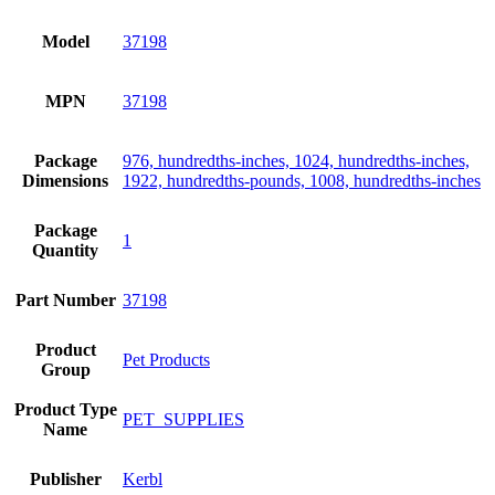
Model
37198
MPN
37198
Package
976, hundredths-inches, 1024, hundredths-inches,
Dimensions
1922, hundredths-pounds, 1008, hundredths-inches
Package
1
Quantity
Part Number
37198
Product
Pet Products
Group
Product Type
PET_SUPPLIES
Name
Publisher
Kerbl