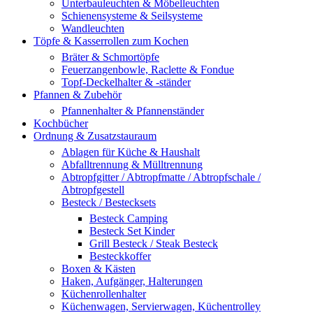
Unterbauleuchten & Möbelleuchten
Schienensysteme & Seilsysteme
Wandleuchten
Töpfe & Kasserrollen zum Kochen
Bräter & Schmortöpfe
Feuerzangenbowle, Raclette & Fondue
Topf-Deckelhalter & -ständer
Pfannen & Zubehör
Pfannenhalter & Pfannenständer
Kochbücher
Ordnung & Zusatzstauraum
Ablagen für Küche & Haushalt
Abfalltrennung & Mülltrennung
Abtropfgitter / Abtropfmatte / Abtropfschale /
Abtropfgestell
Besteck / Bestecksets
Besteck Camping
Besteck Set Kinder
Grill Besteck / Steak Besteck
Besteckkoffer
Boxen & Kästen
Haken, Aufgänger, Halterungen
Küchenrollenhalter
Küchenwagen, Servierwagen, Küchentrolley