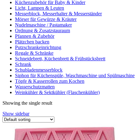
Küchenzubehör für Baby & Kinder
Licht, Lampen & Leuten
Messerblock, Messerhalter & Messerständer
Mörser für Gewürze & Kräuter
Nudelmaschine / Pastamaker
Ordnung & Zusatzstauraum
Pfannen & Zubehör
Plätzchen backen
Putzschrankeinrichtung
Regale & Schränke
Schneidebrett, Küchenbrett & Frühstücksbrett
Schrank
Schubladenmesserblock
Siphon für Küchenspüle, Waschmaschine und Spülmaschine
Töpfe & Kasserrollen zum Kochen
Wasserschutzmatten
Weinkühler & Sektkühler (Flaschenkühler)
Showing the single result
Show sidebar