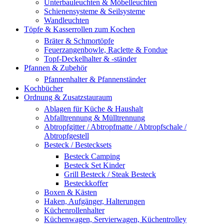
Unterbauleuchten & Möbelleuchten
Schienensysteme & Seilsysteme
Wandleuchten
Töpfe & Kasserrollen zum Kochen
Bräter & Schmortöpfe
Feuerzangenbowle, Raclette & Fondue
Topf-Deckelhalter & -ständer
Pfannen & Zubehör
Pfannenhalter & Pfannenständer
Kochbücher
Ordnung & Zusatzstauraum
Ablagen für Küche & Haushalt
Abfalltrennung & Mülltrennung
Abtropfgitter / Abtropfmatte / Abtropfschale /
Abtropfgestell
Besteck / Bestecksets
Besteck Camping
Besteck Set Kinder
Grill Besteck / Steak Besteck
Besteckkoffer
Boxen & Kästen
Haken, Aufgänger, Halterungen
Küchenrollenhalter
Küchenwagen, Servierwagen, Küchentrolley