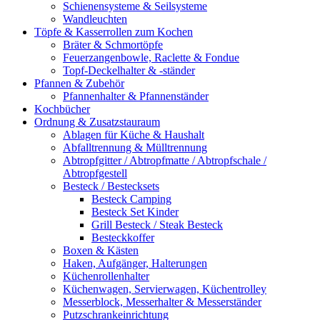
Schienensysteme & Seilsysteme
Wandleuchten
Töpfe & Kasserrollen zum Kochen
Bräter & Schmortöpfe
Feuerzangenbowle, Raclette & Fondue
Topf-Deckelhalter & -ständer
Pfannen & Zubehör
Pfannenhalter & Pfannenständer
Kochbücher
Ordnung & Zusatzstauraum
Ablagen für Küche & Haushalt
Abfalltrennung & Mülltrennung
Abtropfgitter / Abtropfmatte / Abtropfschale /
Abtropfgestell
Besteck / Bestecksets
Besteck Camping
Besteck Set Kinder
Grill Besteck / Steak Besteck
Besteckkoffer
Boxen & Kästen
Haken, Aufgänger, Halterungen
Küchenrollenhalter
Küchenwagen, Servierwagen, Küchentrolley
Messerblock, Messerhalter & Messerständer
Putzschrankeinrichtung