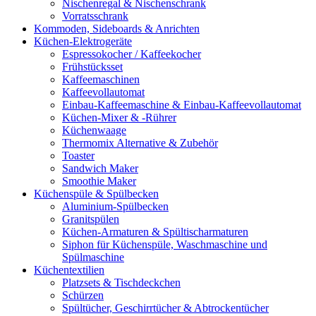
Nischenregal & Nischenschrank
Vorratsschrank
Kommoden, Sideboards & Anrichten
Küchen-Elektrogeräte
Espressokocher / Kaffeekocher
Frühstücksset
Kaffeemaschinen
Kaffeevollautomat
Einbau-Kaffeemaschine & Einbau-Kaffeevollautomat
Küchen-Mixer & -Rührer
Küchenwaage
Thermomix Alternative & Zubehör
Toaster
Sandwich Maker
Smoothie Maker
Küchenspüle & Spülbecken
Aluminium-Spülbecken
Granitspülen
Küchen-Armaturen & Spültischarmaturen
Siphon für Küchenspüle, Waschmaschine und
Spülmaschine
Küchentextilien
Platzsets & Tischdeckchen
Schürzen
Spültücher, Geschirrtücher & Abtrockentücher