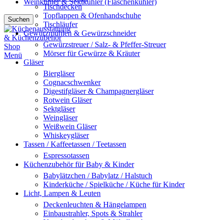
Weinkühler & Sektkühler (Flaschenkühler)
Tischdecken
Topflappen & Ofenhandschuhe
Suchen
Tischläufer
Gewürzmühlen & Gewürzschneider
Gewürzstreuer / Salz- & Pfeffer-Streuer
Mörser für Gewürze & Kräuter
Menü
Gläser
Biergläser
Cognacschwenker
Digestifgläser & Champagnergläser
Rotwein Gläser
Sektgläser
Weingläser
Weißwein Gläser
Whiskeygläser
Tassen / Kaffeetassen / Teetassen
Espressotassen
Küchenzubehör für Baby & Kinder
Babylätzchen / Babylatz / Halstuch
Kinderküche / Spielküche / Küche für Kinder
Licht, Lampen & Leuten
Deckenleuchten & Hängelampen
Einbaustrahler, Spots & Strahler