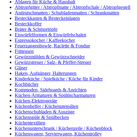
Ablagen für Küche & Haushalt
Abtropfgitter / Abtropfmatte / Abtropfschale / Abtropfgestell
Antirutschmatten / Schubladenmatten / Schrankmatten
Besteckkasten & Besteckeinlagen
Besteckkoffer
Bräter & Schmortöpfe
Eiswürfelformen & Eiswürfelschalen
Espressokocher / Kaffeekocher
Feuerzangenbowle, Raclette & Fondue
Fritteusen
Gewürzmühlen & Gewürzschneider
Gewürzstreuer / Salz- & Pfeffer-Streuer
Gläser
Haken, Aufgänger, Halterungen
Kinderküche / Spielküche / Küche für Kinder
Kochbücher
Kommoden, Sideboards & Anrichten
Küchen-Armaturen & Spültischarmaturen
Küchen-Elektrogeräte
Küchenhelfer / Küchenutensilien
Küchenschubladen & Auszüge
Küchenspüle & Spülbecken
Küchentextilien
Küchenunterschrank / Küchenzeile / Küchenblock
Küchenwagen, Servierwagen, Küchentrolley