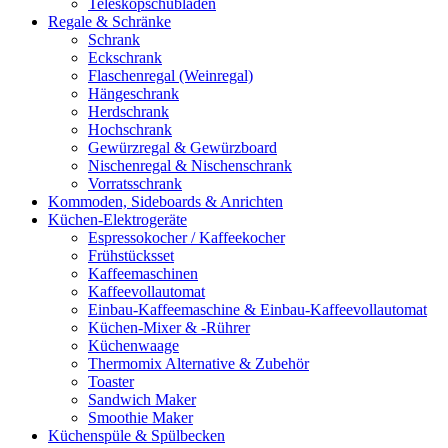
Teleskopschubladen
Regale & Schränke
Schrank
Eckschrank
Flaschenregal (Weinregal)
Hängeschrank
Herdschrank
Hochschrank
Gewürzregal & Gewürzboard
Nischenregal & Nischenschrank
Vorratsschrank
Kommoden, Sideboards & Anrichten
Küchen-Elektrogeräte
Espressokocher / Kaffeekocher
Frühstücksset
Kaffeemaschinen
Kaffeevollautomat
Einbau-Kaffeemaschine & Einbau-Kaffeevollautomat
Küchen-Mixer & -Rührer
Küchenwaage
Thermomix Alternative & Zubehör
Toaster
Sandwich Maker
Smoothie Maker
Küchenspüle & Spülbecken