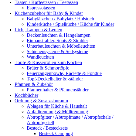
Tassen / Kaffeetassen / Teetassen
Espressotassen
Küchenzubehör für Baby & Kinder
Babylätzchen / Babylatz / Halstuch
Kinderküche / Spielküche / Küche für Kinder
Licht, Lampen & Leuten
Deckenleuchten & Hängelampen
Einbaustrahler, Spots & Strahler
Unterbauleuchten & Möbelleuchten
Schienensysteme & Seilsysteme
Wandleuchten
Töpfe & Kasserrollen zum Kochen
Bräter & Schmortöpfe
Feuerzangenbowle, Raclette & Fondue
Topf-Deckelhalter & -ständer
Pfannen & Zubehör
Pfannenhalter & Pfannenständer
Kochbücher
Ordnung & Zusatzstauraum
Ablagen für Küche & Haushalt
Abfalltrennung & Mülltrennung
Abtropfgitter / Abtropfmatte / Abtropfschale /
Abtropfgestell
Besteck / Bestecksets
Besteck Camping