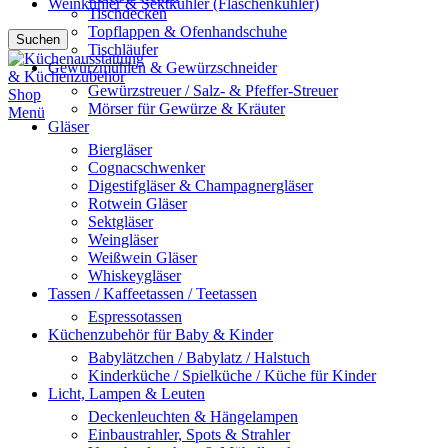
Weinkühler & Sektkühler (Flaschenkühler)
Tischdecken
Topflappen & Ofenhandschuhe
Suchen
Tischläufer
Gewürzmühlen & Gewürzschneider
Gewürzstreuer / Salz- & Pfeffer-Streuer
Mörser für Gewürze & Kräuter
Menü
Gläser
Biergläser
Cognacschwenker
Digestifgläser & Champagnergläser
Rotwein Gläser
Sektgläser
Weingläser
Weißwein Gläser
Whiskeygläser
Tassen / Kaffeetassen / Teetassen
Espressotassen
Küchenzubehör für Baby & Kinder
Babylätzchen / Babylatz / Halstuch
Kinderküche / Spielküche / Küche für Kinder
Licht, Lampen & Leuten
Deckenleuchten & Hängelampen
Einbaustrahler, Spots & Strahler