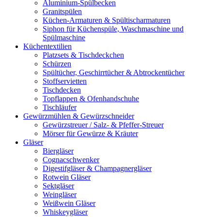
Aluminium-Spülbecken
Granitspülen
Küchen-Armaturen & Spültischarmaturen
Siphon für Küchenspüle, Waschmaschine und
Spülmaschine
Küchentextilien
Platzsets & Tischdeckchen
Schürzen
Spültücher, Geschirrtücher & Abtrockentücher
Stoffservietten
Tischdecken
Topflappen & Ofenhandschuhe
Tischläufer
Gewürzmühlen & Gewürzschneider
Gewürzstreuer / Salz- & Pfeffer-Streuer
Mörser für Gewürze & Kräuter
Gläser
Biergläser
Cognacschwenker
Digestifgläser & Champagnergläser
Rotwein Gläser
Sektgläser
Weingläser
Weißwein Gläser
Whiskeygläser