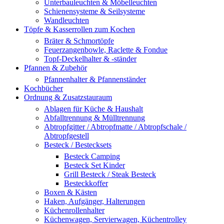
Unterbauleuchten & Möbelleuchten
Schienensysteme & Seilsysteme
Wandleuchten
Töpfe & Kasserrollen zum Kochen
Bräter & Schmortöpfe
Feuerzangenbowle, Raclette & Fondue
Topf-Deckelhalter & -ständer
Pfannen & Zubehör
Pfannenhalter & Pfannenständer
Kochbücher
Ordnung & Zusatzstauraum
Ablagen für Küche & Haushalt
Abfalltrennung & Mülltrennung
Abtropfgitter / Abtropfmatte / Abtropfschale /
Abtropfgestell
Besteck / Bestecksets
Besteck Camping
Besteck Set Kinder
Grill Besteck / Steak Besteck
Besteckkoffer
Boxen & Kästen
Haken, Aufgänger, Halterungen
Küchenrollenhalter
Küchenwagen, Servierwagen, Küchentrolley