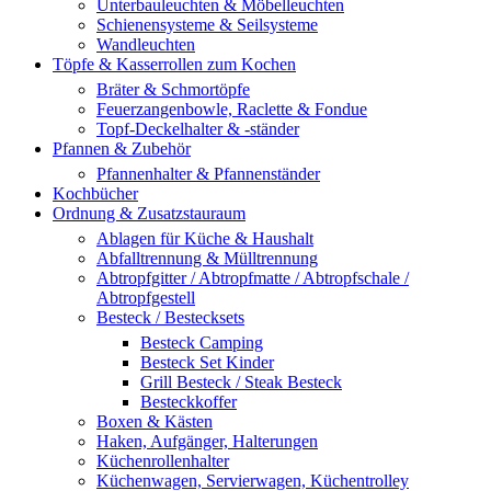
Unterbauleuchten & Möbelleuchten
Schienensysteme & Seilsysteme
Wandleuchten
Töpfe & Kasserrollen zum Kochen
Bräter & Schmortöpfe
Feuerzangenbowle, Raclette & Fondue
Topf-Deckelhalter & -ständer
Pfannen & Zubehör
Pfannenhalter & Pfannenständer
Kochbücher
Ordnung & Zusatzstauraum
Ablagen für Küche & Haushalt
Abfalltrennung & Mülltrennung
Abtropfgitter / Abtropfmatte / Abtropfschale /
Abtropfgestell
Besteck / Bestecksets
Besteck Camping
Besteck Set Kinder
Grill Besteck / Steak Besteck
Besteckkoffer
Boxen & Kästen
Haken, Aufgänger, Halterungen
Küchenrollenhalter
Küchenwagen, Servierwagen, Küchentrolley