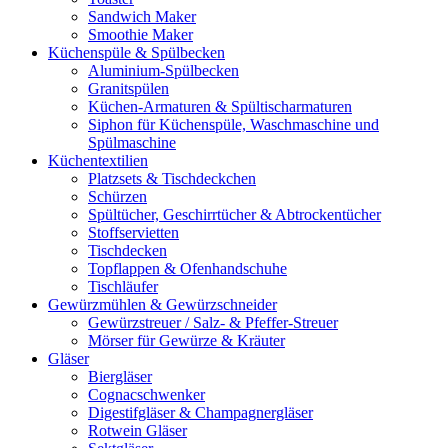
Sandwich Maker
Smoothie Maker
Küchenspüle & Spülbecken
Aluminium-Spülbecken
Granitspülen
Küchen-Armaturen & Spültischarmaturen
Siphon für Küchenspüle, Waschmaschine und
Spülmaschine
Küchentextilien
Platzsets & Tischdeckchen
Schürzen
Spültücher, Geschirrtücher & Abtrockentücher
Stoffservietten
Tischdecken
Topflappen & Ofenhandschuhe
Tischläufer
Gewürzmühlen & Gewürzschneider
Gewürzstreuer / Salz- & Pfeffer-Streuer
Mörser für Gewürze & Kräuter
Gläser
Biergläser
Cognacschwenker
Digestifgläser & Champagnergläser
Rotwein Gläser