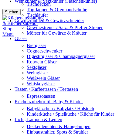
Weinkühler & Sektkühler (Flaschenkühler)
Tischdecken
Topflappen & Ofenhandschuhe
Suchen
Tischläufer
Gewürzmühlen & Gewürzschneider
Gewürzstreuer / Salz- & Pfeffer-Streuer
Mörser für Gewürze & Kräuter
Menü
Gläser
Biergläser
Cognacschwenker
Digestifgläser & Champagnergläser
Rotwein Gläser
Sektgläser
Weingläser
Weißwein Gläser
Whiskeygläser
Tassen / Kaffeetassen / Teetassen
Espressotassen
Küchenzubehör für Baby & Kinder
Babylätzchen / Babylatz / Halstuch
Kinderküche / Spielküche / Küche für Kinder
Licht, Lampen & Leuten
Deckenleuchten & Hängelampen
Einbaustrahler, Spots & Strahler