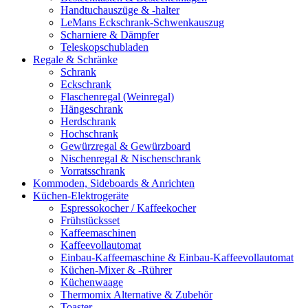
Handtuchauszüge & -halter
LeMans Eckschrank-Schwenkauszug
Scharniere & Dämpfer
Teleskopschubladen
Regale & Schränke
Schrank
Eckschrank
Flaschenregal (Weinregal)
Hängeschrank
Herdschrank
Hochschrank
Gewürzregal & Gewürzboard
Nischenregal & Nischenschrank
Vorratsschrank
Kommoden, Sideboards & Anrichten
Küchen-Elektrogeräte
Espressokocher / Kaffeekocher
Frühstücksset
Kaffeemaschinen
Kaffeevollautomat
Einbau-Kaffeemaschine & Einbau-Kaffeevollautomat
Küchen-Mixer & -Rührer
Küchenwaage
Thermomix Alternative & Zubehör
Toaster