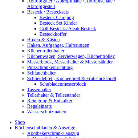
Abtropfgitter / Abtropfmatte / Abtropfschale /
Abtropfgestell
Besteck / Bestecksets
Besteck Camping
Besteck Set Kinder
Grill Besteck / Steak Besteck
Besteckkoffer
Boxen & Kästen
Haken, Aufgänger, Halterungen
Küchenrollenhalter
Küchenwagen, Servierwagen, Küchentrolley
Messerblock, Messerhalter & Messerständer
Putzschrankeinrichtung
Schlauchhalter
Schneidebrett, Küchenbrett & Frühstücksbrett
Schubladenmesserblock
Tassenhalter
Tellerhalter & Tellerständer
Reinigung & Entkalker
Regaleinsatz
Wasserschutzmatten
Shop
Küchenschubladen & Auszüge
Apothekerschrank/-auszug