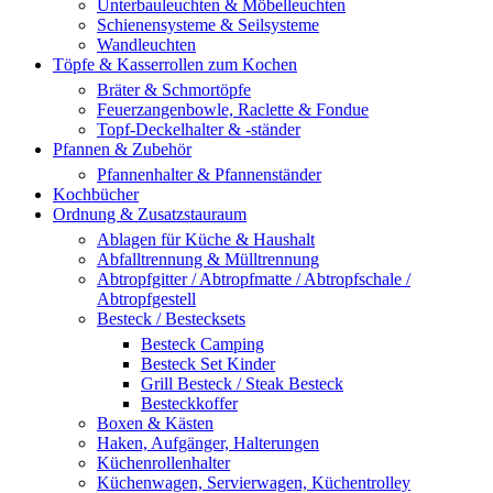
Unterbauleuchten & Möbelleuchten
Schienensysteme & Seilsysteme
Wandleuchten
Töpfe & Kasserrollen zum Kochen
Bräter & Schmortöpfe
Feuerzangenbowle, Raclette & Fondue
Topf-Deckelhalter & -ständer
Pfannen & Zubehör
Pfannenhalter & Pfannenständer
Kochbücher
Ordnung & Zusatzstauraum
Ablagen für Küche & Haushalt
Abfalltrennung & Mülltrennung
Abtropfgitter / Abtropfmatte / Abtropfschale /
Abtropfgestell
Besteck / Bestecksets
Besteck Camping
Besteck Set Kinder
Grill Besteck / Steak Besteck
Besteckkoffer
Boxen & Kästen
Haken, Aufgänger, Halterungen
Küchenrollenhalter
Küchenwagen, Servierwagen, Küchentrolley