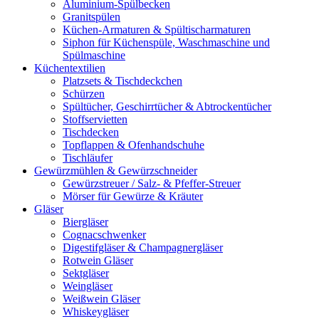
Aluminium-Spülbecken
Granitspülen
Küchen-Armaturen & Spültischarmaturen
Siphon für Küchenspüle, Waschmaschine und
Spülmaschine
Küchentextilien
Platzsets & Tischdeckchen
Schürzen
Spültücher, Geschirrtücher & Abtrockentücher
Stoffservietten
Tischdecken
Topflappen & Ofenhandschuhe
Tischläufer
Gewürzmühlen & Gewürzschneider
Gewürzstreuer / Salz- & Pfeffer-Streuer
Mörser für Gewürze & Kräuter
Gläser
Biergläser
Cognacschwenker
Digestifgläser & Champagnergläser
Rotwein Gläser
Sektgläser
Weingläser
Weißwein Gläser
Whiskeygläser