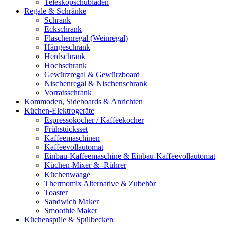
Teleskopschubladen
Regale & Schränke
Schrank
Eckschrank
Flaschenregal (Weinregal)
Hängeschrank
Herdschrank
Hochschrank
Gewürzregal & Gewürzboard
Nischenregal & Nischenschrank
Vorratsschrank
Kommoden, Sideboards & Anrichten
Küchen-Elektrogeräte
Espressokocher / Kaffeekocher
Frühstücksset
Kaffeemaschinen
Kaffeevollautomat
Einbau-Kaffeemaschine & Einbau-Kaffeevollautomat
Küchen-Mixer & -Rührer
Küchenwaage
Thermomix Alternative & Zubehör
Toaster
Sandwich Maker
Smoothie Maker
Küchenspüle & Spülbecken