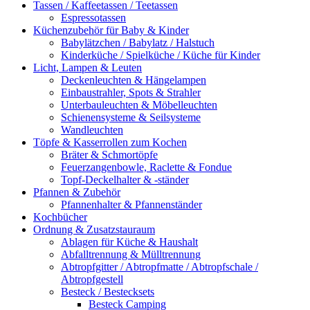
Tassen / Kaffeetassen / Teetassen
Espressotassen
Küchenzubehör für Baby & Kinder
Babylätzchen / Babylatz / Halstuch
Kinderküche / Spielküche / Küche für Kinder
Licht, Lampen & Leuten
Deckenleuchten & Hängelampen
Einbaustrahler, Spots & Strahler
Unterbauleuchten & Möbelleuchten
Schienensysteme & Seilsysteme
Wandleuchten
Töpfe & Kasserrollen zum Kochen
Bräter & Schmortöpfe
Feuerzangenbowle, Raclette & Fondue
Topf-Deckelhalter & -ständer
Pfannen & Zubehör
Pfannenhalter & Pfannenständer
Kochbücher
Ordnung & Zusatzstauraum
Ablagen für Küche & Haushalt
Abfalltrennung & Mülltrennung
Abtropfgitter / Abtropfmatte / Abtropfschale /
Abtropfgestell
Besteck / Bestecksets
Besteck Camping