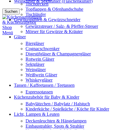
Weinkühler & Sektkühler (Flaschenkühler)
Tischdecken
Topflappen & Ofenhandschuhe
Suchen
Tischläufer
Gewürzmühlen & Gewürzschneider
Gewürzstreuer / Salz- & Pfeffer-Streuer
Mörser für Gewürze & Kräuter
Menü
Gläser
Biergläser
Cognacschwenker
Digestifgläser & Champagnergläser
Rotwein Gläser
Sektgläser
Weingläser
Weißwein Gläser
Whiskeygläser
Tassen / Kaffeetassen / Teetassen
Espressotassen
Küchenzubehör für Baby & Kinder
Babylätzchen / Babylatz / Halstuch
Kinderküche / Spielküche / Küche für Kinder
Licht, Lampen & Leuten
Deckenleuchten & Hängelampen
Einbaustrahler, Spots & Strahler