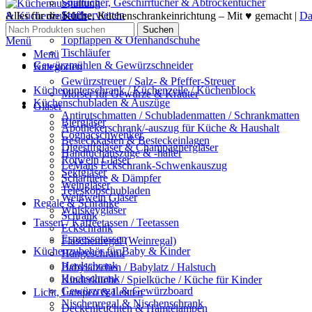
Spültücher, Geschirrtücher & Abtrockentücher
Stoffservietten
Alles für die Küche, Küchenschrankeinrichtung – Mit ♥ gemacht |
Da
Tischdecken
Suchen
Topflappen & Ofenhandschuhe
Menü
Tischläufer
Menü
Gewürzmühlen & Gewürzschneider
Kategorien
Gewürzstreuer / Salz- & Pfeffer-Streuer
Küchenunterschrank / Küchenzeile / Küchenblock
Mörser für Gewürze & Kräuter
Küchenschubladen & Auszüge
Gläser
Antirutschmatten / Schubladenmatten / Schrankmatten
Biergläser
Apothekerschrank/-auszug für Küche & Haushalt
Cognacschwenker
Besteckkasten & Besteckeinlagen
Digestifgläser & Champagnergläser
Handtuchauszüge & -halter
Rotwein Gläser
LeMans Eckschrank-Schwenkauszug
Sektgläser
Scharniere & Dämpfer
Weingläser
Teleskopschubladen
Weißwein Gläser
Regale & Schränke
Whiskeygläser
Schrank
Tassen / Kaffeetassen / Teetassen
Eckschrank
Espressotassen
Flaschenregal (Weinregal)
Küchenzubehör für Baby & Kinder
Hängeschrank
Herdschrank
Babylätzchen / Babylatz / Halstuch
Hochschrank
Kinderküche / Spielküche / Küche für Kinder
Gewürzregal & Gewürzboard
Licht, Lampen & Leuten
Nischenregal & Nischenschrank
Deckenleuchten & Hängelampen