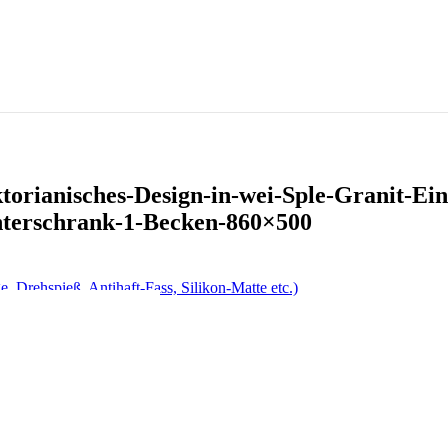
torianisches-Design-in-wei-Sple-Granit-Ei
Unterschrank-1-Becken-860×500
ge, Drehspieß, Antihaft-Fass, Silikon-Matte etc.)