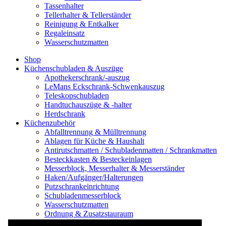
Tassenhalter
Tellerhalter & Tellerständer
Reinigung & Entkalker
Regaleinsatz
Wasserschutzmatten
Shop
Küchenschubladen & Auszüge
Apothekerschrank/-auszug
LeMans Eckschrank-Schwenkauszug
Teleskopschubladen
Handtuchauszüge & -halter
Herdschrank
Küchenzubehör
Abfalltrennung & Mülltrennung
Ablagen für Küche & Haushalt
Antirutschmatten / Schubladenmatten / Schrankmatten
Besteckkasten & Besteckeinlagen
Messerblock, Messerhalter & Messerständer
Haken/Aufgänger/Halterungen
Putzschrankeinrichtung
Schubladenmesserblock
Wasserschutzmatten
Ordnung & Zusatzstauraum
Regale & Schränke