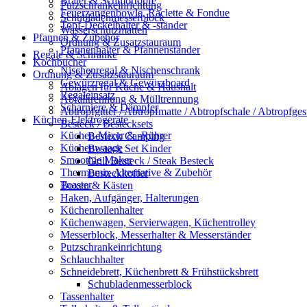
Bräter & Schmortöpfe
Putzschrankeinrichtung
Feuerzangenbowle, Raclette & Fondue
Schubladenmesserblock
Topf-Deckelhalter & -ständer
Wasserschutzmatten
Pfannen & Zubehör
Ordnung & Zusatzstauraum
Pfannenhalter & Pfannenständer
Regale & Schränke
Kochbücher
Nischenregal & Nischenschrank
Ordnung & Zusatzstauraum
Gewürzregal & Gewürzboard
Ablagen für Küche & Haushalt
Regaleinsatz
Abfalltrennung & Mülltrennung
Scharniere & Dämpfer
Abtropfgitter / Abtropfmatte / Abtropfschale / Abtropfgest
Küchen-Elektrogeräte
Besteck / Bestecksets
Küchen-Mixer & -Rührer
Besteck Camping
Küchenwaage
Besteck Set Kinder
Smoothie Maker
Grill Besteck / Steak Besteck
Thermomix Alternative & Zubehör
Besteckkoffer
Toaster
Boxen & Kästen
Haken, Aufgänger, Halterungen
Küchenrollenhalter
Küchenwagen, Servierwagen, Küchentrolley
Messerblock, Messerhalter & Messerständer
Putzschrankeinrichtung
Schlauchhalter
Schneidebrett, Küchenbrett & Frühstücksbrett
Schubladenmesserblock
Tassenhalter