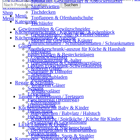
Spültücher, Geschirrtücher & Abtrockentücher
Suchen
Stoffservietten
Tischdecken
Menü
Topflappen & Ofenhandschuhe
Menü
Kategorien
Tischläufer
Gewürzmühlen & Gewürzschneider
Küchenunterschrank / Küchenzeile / Küchenblock
Gewürzstreuer / Salz- & Pfeffer-Streuer
Küchenschubladen & Auszüge
Mörser für Gewürze & Kräuter
Antirutschmatten / Schubladenmatten / Schrankmatten
Gläser
Apothekerschrank/-auszug für Küche & Haushalt
Biergläser
Besteckkasten & Besteckeinlagen
Cognacschwenker
Handtuchauszüge & -halter
Digestifgläser & Champagnergläser
LeMans Eckschrank-Schwenkauszug
Rotwein Gläser
Scharniere & Dämpfer
Sektgläser
Teleskopschubladen
Weingläser
Regale & Schränke
Weißwein Gläser
Schrank
Whiskeygläser
Eckschrank
Tassen / Kaffeetassen / Teetassen
Flaschenregal (Weinregal)
Espressotassen
Hängeschrank
Küchenzubehör für Baby & Kinder
Herdschrank
Babylätzchen / Babylatz / Halstuch
Hochschrank
Kinderküche / Spielküche / Küche für Kinder
Gewürzregal & Gewürzboard
Licht, Lampen & Leuten
Nischenregal & Nischenschrank
Deckenleuchten & Hängelampen
Vorratsschrank
Einbaustrahler, Spots & Strahler
Kommoden, Sideboards & Anrichten