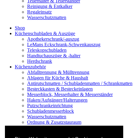
Tellerhalter & Tellerständer
Reinigung & Entkalker
Regaleinsatz
Wasserschutzmatten
Shop
Küchenschubladen & Auszüge
Apothekerschrank/-auszug
LeMans Eckschrank-Schwenkauszug
Teleskopschubladen
Handtuchauszüge & -halter
Herdschrank
Küchenzubehör
Abfalltrennung & Mülltrennung
Ablagen für Küche & Haushalt
Antirutschmatten / Schubladenmatten / Schrankmatten
Besteckkasten & Besteckeinlagen
Messerblock, Messerhalter & Messerständer
Haken/Aufgänger/Halterungen
Putzschrankeinrichtung
Schubladenmesserblock
Wasserschutzmatten
Ordnung & Zusatzstauraum
Regale & Schränke
Nischenregal & Nischenschrank