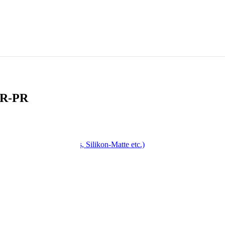
CR-PR
, Drehspieß, Antihaft-Fass, Silikon-Matte etc.)