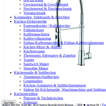
Hochschrank
Küchenrollenhalter
Gewürzregal & Gewürzboard
Pfannenhalter & Pfannenständer
Nischenregal & Nischenschrank
Topf-Deckelhalter & -ständer
Vorratsschrank
Kochbücher
Kommoden, Sideboards & Anrichten
Küchen-Elektrogeräte
Küchen-Elektrogeräte
Frühstücksset
Espressokocher / Kaffeekocher
Küchenwaage
Frühstücksset
Smoothie Maker
Kaffeemaschinen
Toaster
Kaffeevollautomat
Küchenhelfer / Küchenutensilien
Einbau-Kaffeemaschine & Einbau-Kaffeevollautomat
Küchenschubladen & Auszüge
Küchen-Mixer & -Rührer
Apothekerschrank/-auszug für Küche & Haushalt
Küchenwaage
LeMans Eckschrank-Schwenkauszug
Thermomix Alternative & Zubehör
Teleskopschubladen
Toaster
Küchenspüle & Spülbecken
Sandwich Maker
Abflusssieb / Schmutzfänger Spülbecken
Smoothie Maker
Messerblock, Messerhalter & Messerständer
Küchenspüle & Spülbecken
Nudelmaschine / Pastamaker
Aluminium-Spülbecken
Formaufsätze & Matrizen für Nudelmaschine / Pastamak
Granitspülen
Plätzchen backen
Küchen-Armaturen & Spültischarmaturen
Regale & Schränke
Siphon für Küchenspüle, Waschmaschine und Spülmas
Flaschenregal (Weinregal)
Küchentextilien
Weinkühler & Sektkühler (Flaschenkühler)
Platzsets & Tischdeckchen
Schürzen
Suchen
Alles für die Küche, Küchenschrankeinrichtung – Mit ♥ gemacht |
Da