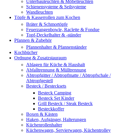
Unterbauleuchten & Möbelleuchten
Schienensysteme & Seilsysteme
Wandleuchten
Töpfe & Kasserrollen zum Kochen
Bräter & Schmortöpfe
Feuerzangenbowle, Raclette & Fondue
Topf-Deckelhalter & -ständer
Pfannen & Zubehör
Pfannenhalter & Pfannenständer
Kochbücher
Ordnung & Zusatzstauraum
Ablagen für Küche & Haushalt
Abfalltrennung & Mülltrennung
Abtropfgitter / Abtropfmatte / Abtropfschale /
Abtropfgestell
Besteck / Bestecksets
Besteck Camping
Besteck Set Kinder
Grill Besteck / Steak Besteck
Besteckkoffer
Boxen & Kästen
Haken, Aufgänger, Halterungen
Küchenrollenhalter
Küchenwagen, Servierwagen, Küchentrolley