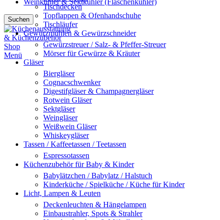
Weinkühler & Sektkühler (Flaschenkühler)
Tischdecken
Topflappen & Ofenhandschuhe
Suchen
Tischläufer
Gewürzmühlen & Gewürzschneider
Gewürzstreuer / Salz- & Pfeffer-Streuer
Mörser für Gewürze & Kräuter
Menü
Gläser
Biergläser
Cognacschwenker
Digestifgläser & Champagnergläser
Rotwein Gläser
Sektgläser
Weingläser
Weißwein Gläser
Whiskeygläser
Tassen / Kaffeetassen / Teetassen
Espressotassen
Küchenzubehör für Baby & Kinder
Babylätzchen / Babylatz / Halstuch
Kinderküche / Spielküche / Küche für Kinder
Licht, Lampen & Leuten
Deckenleuchten & Hängelampen
Einbaustrahler, Spots & Strahler