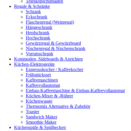
Teleskopschubladen
Regale & Schränke
Schrank
Eckschrank
Flaschenregal (Weinregal)
Hängeschrank
Herdschrank
Hochschrank
Gewürzregal & Gewürzboard
Nischenregal & Nischenschrank
Vorratsschrank
Kommoden, Sideboards & Anrichten
Küchen-Elektrogeräte
Espressokocher / Kaffeekocher
Frühstücksset
Kaffeemaschinen
Kaffeevollautomat
Einbau-Kaffeemaschine & Einbau-Kaffeevollautomat
Küchen-Mixer & -Rührer
Küchenwaage
Thermomix Alternative & Zubehör
Toaster
Sandwich Maker
Smoothie Maker
Küchenspüle & Spülbecken