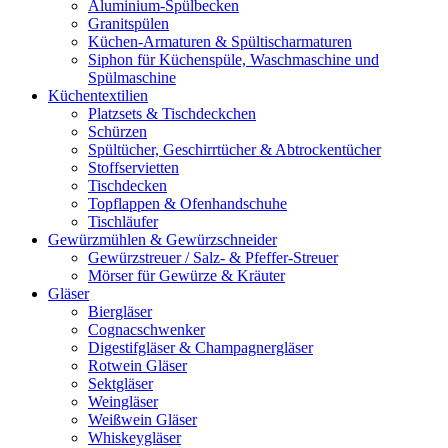
Aluminium-Spülbecken
Granitspülen
Küchen-Armaturen & Spültischarmaturen
Siphon für Küchenspüle, Waschmaschine und
Spülmaschine
Küchentextilien
Platzsets & Tischdeckchen
Schürzen
Spültücher, Geschirrtücher & Abtrockentücher
Stoffservietten
Tischdecken
Topflappen & Ofenhandschuhe
Tischläufer
Gewürzmühlen & Gewürzschneider
Gewürzstreuer / Salz- & Pfeffer-Streuer
Mörser für Gewürze & Kräuter
Gläser
Biergläser
Cognacschwenker
Digestifgläser & Champagnergläser
Rotwein Gläser
Sektgläser
Weingläser
Weißwein Gläser
Whiskeygläser