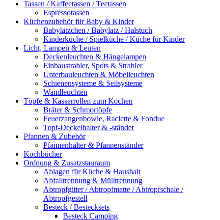
Tassen / Kaffeetassen / Teetassen
Espressotassen
Küchenzubehör für Baby & Kinder
Babylätzchen / Babylatz / Halstuch
Kinderküche / Spielküche / Küche für Kinder
Licht, Lampen & Leuten
Deckenleuchten & Hängelampen
Einbaustrahler, Spots & Strahler
Unterbauleuchten & Möbelleuchten
Schienensysteme & Seilsysteme
Wandleuchten
Töpfe & Kasserrollen zum Kochen
Bräter & Schmortöpfe
Feuerzangenbowle, Raclette & Fondue
Topf-Deckelhalter & -ständer
Pfannen & Zubehör
Pfannenhalter & Pfannenständer
Kochbücher
Ordnung & Zusatzstauraum
Ablagen für Küche & Haushalt
Abfalltrennung & Mülltrennung
Abtropfgitter / Abtropfmatte / Abtropfschale /
Abtropfgestell
Besteck / Bestecksets
Besteck Camping