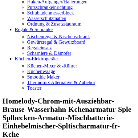
Haken/Aufgänger/Halterungen
Putzschrankeinrichtung
Schubladenmesserblock
Wasserschutzmatten
Ordnung & Zusatzstauraum
Regale & Schränke
Nischenregal & Nischenschrank
Gewürzregal & Gewürzboard
Regaleinsatz
Scharniere & Dämpfer
Küchen-Elektrogeräte
Küchen-Mixer & -Rührer
Küchenwaage
Smoothie Maker
Thermomix Alternative & Zubehör
Toaster
Homelody-Chrom-mit-Ausziehbar-
Brause-Wasserhahn-Kchenarmatur-Sple-
Splbecken-Armatur-Mischbatterie-
Einhebelmischer-Spltischarmatur-fr-
Kche