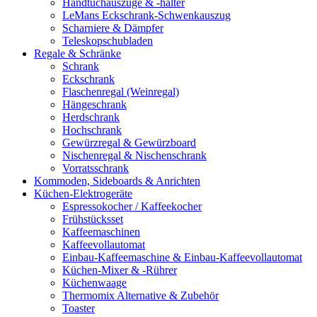
Handtuchauszüge & -halter
LeMans Eckschrank-Schwenkauszug
Scharniere & Dämpfer
Teleskopschubladen
Regale & Schränke
Schrank
Eckschrank
Flaschenregal (Weinregal)
Hängeschrank
Herdschrank
Hochschrank
Gewürzregal & Gewürzboard
Nischenregal & Nischenschrank
Vorratsschrank
Kommoden, Sideboards & Anrichten
Küchen-Elektrogeräte
Espressokocher / Kaffeekocher
Frühstücksset
Kaffeemaschinen
Kaffeevollautomat
Einbau-Kaffeemaschine & Einbau-Kaffeevollautomat
Küchen-Mixer & -Rührer
Küchenwaage
Thermomix Alternative & Zubehör
Toaster