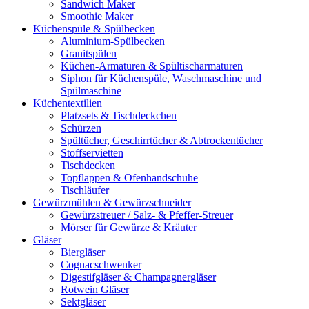
Sandwich Maker
Smoothie Maker
Küchenspüle & Spülbecken
Aluminium-Spülbecken
Granitspülen
Küchen-Armaturen & Spültischarmaturen
Siphon für Küchenspüle, Waschmaschine und
Spülmaschine
Küchentextilien
Platzsets & Tischdeckchen
Schürzen
Spültücher, Geschirrtücher & Abtrockentücher
Stoffservietten
Tischdecken
Topflappen & Ofenhandschuhe
Tischläufer
Gewürzmühlen & Gewürzschneider
Gewürzstreuer / Salz- & Pfeffer-Streuer
Mörser für Gewürze & Kräuter
Gläser
Biergläser
Cognacschwenker
Digestifgläser & Champagnergläser
Rotwein Gläser
Sektgläser