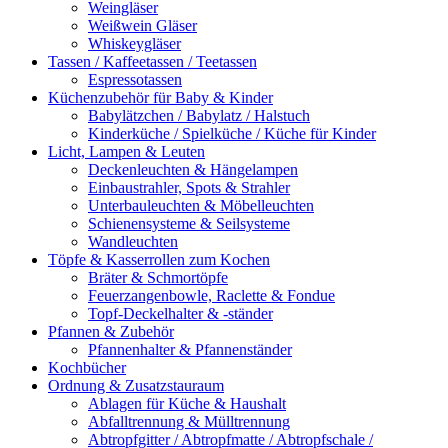
Weingläser
Weißwein Gläser
Whiskeygläser
Tassen / Kaffeetassen / Teetassen
Espressotassen
Küchenzubehör für Baby & Kinder
Babylätzchen / Babylatz / Halstuch
Kinderküche / Spielküche / Küche für Kinder
Licht, Lampen & Leuten
Deckenleuchten & Hängelampen
Einbaustrahler, Spots & Strahler
Unterbauleuchten & Möbelleuchten
Schienensysteme & Seilsysteme
Wandleuchten
Töpfe & Kasserrollen zum Kochen
Bräter & Schmortöpfe
Feuerzangenbowle, Raclette & Fondue
Topf-Deckelhalter & -ständer
Pfannen & Zubehör
Pfannenhalter & Pfannenständer
Kochbücher
Ordnung & Zusatzstauraum
Ablagen für Küche & Haushalt
Abfalltrennung & Mülltrennung
Abtropfgitter / Abtropfmatte / Abtropfschale /