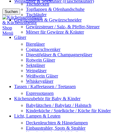
Weinkühler & Sektkühler (Flaschenkühler)
Tischdecken
Topflappen & Ofenhandschuhe
Suchen
Tischläufer
Gewürzmühlen & Gewürzschneider
Gewürzstreuer / Salz- & Pfeffer-Streuer
Mörser für Gewürze & Kräuter
Menü
Gläser
Biergläser
Cognacschwenker
Digestifgläser & Champagnergläser
Rotwein Gläser
Sektgläser
Weingläser
Weißwein Gläser
Whiskeygläser
Tassen / Kaffeetassen / Teetassen
Espressotassen
Küchenzubehör für Baby & Kinder
Babylätzchen / Babylatz / Halstuch
Kinderküche / Spielküche / Küche für Kinder
Licht, Lampen & Leuten
Deckenleuchten & Hängelampen
Einbaustrahler, Spots & Strahler