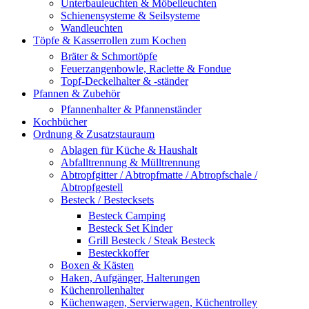
Unterbauleuchten & Möbelleuchten
Schienensysteme & Seilsysteme
Wandleuchten
Töpfe & Kasserrollen zum Kochen
Bräter & Schmortöpfe
Feuerzangenbowle, Raclette & Fondue
Topf-Deckelhalter & -ständer
Pfannen & Zubehör
Pfannenhalter & Pfannenständer
Kochbücher
Ordnung & Zusatzstauraum
Ablagen für Küche & Haushalt
Abfalltrennung & Mülltrennung
Abtropfgitter / Abtropfmatte / Abtropfschale /
Abtropfgestell
Besteck / Bestecksets
Besteck Camping
Besteck Set Kinder
Grill Besteck / Steak Besteck
Besteckkoffer
Boxen & Kästen
Haken, Aufgänger, Halterungen
Küchenrollenhalter
Küchenwagen, Servierwagen, Küchentrolley