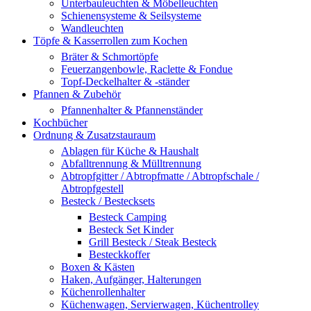
Unterbauleuchten & Möbelleuchten
Schienensysteme & Seilsysteme
Wandleuchten
Töpfe & Kasserrollen zum Kochen
Bräter & Schmortöpfe
Feuerzangenbowle, Raclette & Fondue
Topf-Deckelhalter & -ständer
Pfannen & Zubehör
Pfannenhalter & Pfannenständer
Kochbücher
Ordnung & Zusatzstauraum
Ablagen für Küche & Haushalt
Abfalltrennung & Mülltrennung
Abtropfgitter / Abtropfmatte / Abtropfschale /
Abtropfgestell
Besteck / Bestecksets
Besteck Camping
Besteck Set Kinder
Grill Besteck / Steak Besteck
Besteckkoffer
Boxen & Kästen
Haken, Aufgänger, Halterungen
Küchenrollenhalter
Küchenwagen, Servierwagen, Küchentrolley