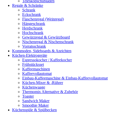
Teleskopschubladen
Regale & Schränke
Schrank
Eckschrank
Flaschenregal (Weinregal)
Hängeschrank
Herdschrank
Hochschrank
Gewürzregal & Gewürzboard
Nischenregal & Nischenschrank
Vorratsschrank
Kommoden, Sideboards & Anrichten
Küchen-Elektrogeräte
Espressokocher / Kaffeekocher
Frühstücksset
Kaffeemaschinen
Kaffeevollautomat
Einbau-Kaffeemaschine & Einbau-Kaffeevollautomat
Küchen-Mixer & -Rührer
Küchenwaage
Thermomix Alternative & Zubehör
Toaster
Sandwich Maker
Smoothie Maker
Küchenspüle & Spülbecken