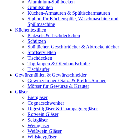
Aluminium-Spülbecken
Granitspülen
Küchen-Armaturen & Spültischarmaturen
Siphon für Küchenspüle, Waschmaschine und
Spülmaschine
Küchentextilien
Platzsets & Tischdeckchen
Schürzen
Spültücher, Geschirrtücher & Abtrockentücher
Stoffservietten
Tischdecken
Topflappen & Ofenhandschuhe
Tischläufer
Gewürzmühlen & Gewürzschneider
Gewürzstreuer / Salz- & Pfeffer-Streuer
Mörser für Gewürze & Kräuter
Gläser
Biergläser
Cognacschwenker
Digestifgläser & Champagnergläser
Rotwein Gläser
Sektgläser
Weingläser
Weißwein Gläser
Whiskeygläser