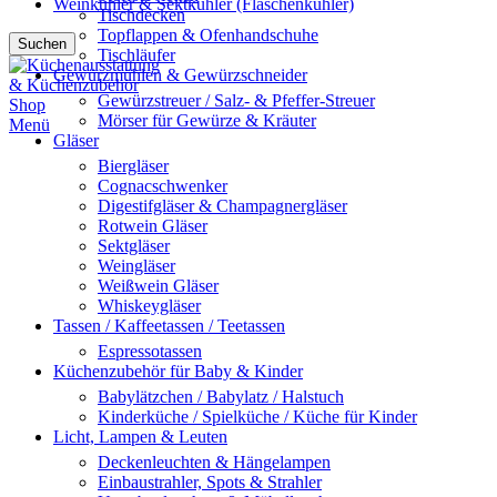
Weinkühler & Sektkühler (Flaschenkühler)
Tischdecken
Topflappen & Ofenhandschuhe
Suchen
Tischläufer
Gewürzmühlen & Gewürzschneider
Gewürzstreuer / Salz- & Pfeffer-Streuer
Mörser für Gewürze & Kräuter
Menü
Gläser
Biergläser
Cognacschwenker
Digestifgläser & Champagnergläser
Rotwein Gläser
Sektgläser
Weingläser
Weißwein Gläser
Whiskeygläser
Tassen / Kaffeetassen / Teetassen
Espressotassen
Küchenzubehör für Baby & Kinder
Babylätzchen / Babylatz / Halstuch
Kinderküche / Spielküche / Küche für Kinder
Licht, Lampen & Leuten
Deckenleuchten & Hängelampen
Einbaustrahler, Spots & Strahler