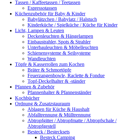
Tassen / Kaffeetassen / Teetassen
Espressotassen
Küchenzubehör für Baby & Kinder
Babylätzchen / Babylatz / Halstuch
Kinderküche / Spielküche / Küche für Kinder
Licht, Lampen & Leuten
Deckenleuchten & Hängelampen
Einbaustrahler, Spots & Strahler
Unterbauleuchten & Möbelleuchten
Schienensysteme & Seilsysteme
Wandleuchten
Töpfe & Kasserrollen zum Kochen
Bräter & Schmortöpfe
Feuerzangenbowle, Raclette & Fondue
Topf-Deckelhalter & -ständer
Pfannen & Zubehör
Pfannenhalter & Pfannenständer
Kochbücher
Ordnung & Zusatzstauraum
Ablagen für Küche & Haushalt
Abfalltrennung & Mülltrennung
Abtropfgitter / Abtropfmatte / Abtropfschale /
Abtropfgestell
Besteck / Bestecksets
Besteck Camping