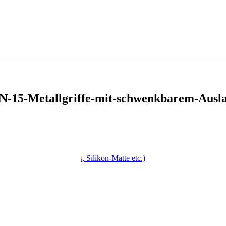
N-15-Metallgriffe-mit-schwenkbarem-Ausl
, Drehspieß, Antihaft-Fass, Silikon-Matte etc.)