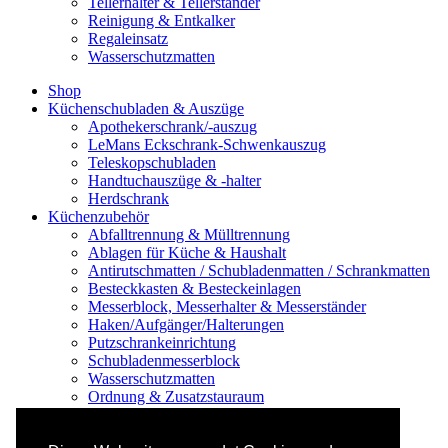
Tellerhalter & Tellerständer
Reinigung & Entkalker
Regaleinsatz
Wasserschutzmatten
Shop
Küchenschubladen & Auszüge
Apothekerschrank/-auszug
LeMans Eckschrank-Schwenkauszug
Teleskopschubladen
Handtuchauszüge & -halter
Herdschrank
Küchenzubehör
Abfalltrennung & Mülltrennung
Ablagen für Küche & Haushalt
Antirutschmatten / Schubladenmatten / Schrankmatten
Besteckkasten & Besteckeinlagen
Messerblock, Messerhalter & Messerständer
Haken/Aufgänger/Halterungen
Putzschrankeinrichtung
Schubladenmesserblock
Wasserschutzmatten
Ordnung & Zusatzstauraum
Regale & Schränke
Nischenregal & Nischenschrank