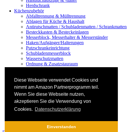
Handtuchauszüge & -halter
Herdschrank
Küchenzubehör
Abfalltrennung & Mülltrennung
Ablagen für Küche & Haushalt
Antirutschmatten / Schubladenmatten / Schrankmatten
Besteckkasten & Besteckeinlagen
Messerblock, Messerhalter & Messerständer
Haken/Aufgänger/Halterungen
Putzschrankeinrichtung
Schubladenmesserblock
Wasserschutzmatten
Ordnung & Zusatzstauraum
Regale & Schränke
Nischenregal & Nischenschrank
Gewürzregal & Gewürzboard
Diese Webseite verwendet Cookies und
Regaleinsatz
nimmt am Amazon Partnerprogramm teil.
Scharniere & Dämpfer
Wenn Sie diese Webseite nutzen,
Küchen-Elektrogeräte
Küchen-Mixer & -Rührer
akzeptieren Sie die Verwendung von
Küchenwaage
Cookies.
Datenschutzerklärung
Smoothie Maker
Thermomix Alternative & Zubehör
Toaster
Einverstanden