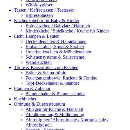
Whiskeygläser
Tassen / Kaffeetassen / Teetassen
Espressotassen
Küchenzubehör für Baby & Kinder
Babylätzchen / Babylatz / Halstuch
Kinderküche / Spielküche / Küche für Kinder
Licht, Lampen & Leuten
Deckenleuchten & Hängelampen
Einbaustrahler, Spots & Strahler
Unterbauleuchten & Möbelleuchten
Schienensysteme & Seilsysteme
Wandleuchten
Töpfe & Kasserrollen zum Kochen
Bräter & Schmortöpfe
Feuerzangenbowle, Raclette & Fondue
Topf-Deckelhalter & -ständer
Pfannen & Zubehör
Pfannenhalter & Pfannenständer
Kochbücher
Ordnung & Zusatzstauraum
Ablagen für Küche & Haushalt
Abfalltrennung & Mülltrennung
Abtropfgitter / Abtropfmatte / Abtropfschale /
Abtropfgestell