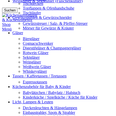
Weinkühler & Sektkühler (Flaschenkühler)
Tischdecken
Topflappen & Ofenhandschuhe
Suchen
Tischläufer
Gewürzmühlen & Gewürzschneider
Gewürzstreuer / Salz- & Pfeffer-Streuer
Mörser für Gewürze & Kräuter
Menü
Gläser
Biergläser
Cognacschwenker
Digestifgläser & Champagnergläser
Rotwein Gläser
Sektgläser
Weingläser
Weißwein Gläser
Whiskeygläser
Tassen / Kaffeetassen / Teetassen
Espressotassen
Küchenzubehör für Baby & Kinder
Babylätzchen / Babylatz / Halstuch
Kinderküche / Spielküche / Küche für Kinder
Licht, Lampen & Leuten
Deckenleuchten & Hängelampen
Einbaustrahler, Spots & Strahler