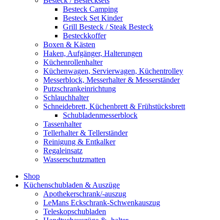
Besteck / Bestecksets
Besteck Camping
Besteck Set Kinder
Grill Besteck / Steak Besteck
Besteckkoffer
Boxen & Kästen
Haken, Aufgänger, Halterungen
Küchenrollenhalter
Küchenwagen, Servierwagen, Küchentrolley
Messerblock, Messerhalter & Messerständer
Putzschrankeinrichtung
Schlauchhalter
Schneidebrett, Küchenbrett & Frühstücksbrett
Schubladenmesserblock
Tassenhalter
Tellerhalter & Tellerständer
Reinigung & Entkalker
Regaleinsatz
Wasserschutzmatten
Shop
Küchenschubladen & Auszüge
Apothekerschrank/-auszug
LeMans Eckschrank-Schwenkauszug
Teleskopschubladen