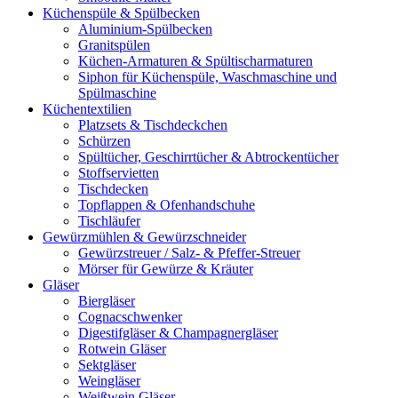
Küchenspüle & Spülbecken
Aluminium-Spülbecken
Granitspülen
Küchen-Armaturen & Spültischarmaturen
Siphon für Küchenspüle, Waschmaschine und
Spülmaschine
Küchentextilien
Platzsets & Tischdeckchen
Schürzen
Spültücher, Geschirrtücher & Abtrockentücher
Stoffservietten
Tischdecken
Topflappen & Ofenhandschuhe
Tischläufer
Gewürzmühlen & Gewürzschneider
Gewürzstreuer / Salz- & Pfeffer-Streuer
Mörser für Gewürze & Kräuter
Gläser
Biergläser
Cognacschwenker
Digestifgläser & Champagnergläser
Rotwein Gläser
Sektgläser
Weingläser
Weißwein Gläser