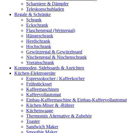
Scharniere & Dämpfer
Teleskopschubladen
Regale & Schränke
Schrank
Eckschrank
Flaschenregal (Weinregal)
Hängeschrank
Herdschrank
Hochschrank
Gewürzregal & Gewürzboard
Nischenregal & Nischenschrank
Vorratsschrank
Kommoden, Sideboards & Anrichten
Küchen-Elektrogeräte
Espressokocher / Kaffeekocher
Frühstücksset
Kaffeemaschinen
Kaffeevollautomat
Einbau-Kaffeemaschine & Einbau-Kaffeevollautomat
Küchen-Mixer & -Rührer
Küchenwaage
Thermomix Alternative & Zubehör
Toaster
Sandwich Maker
Smoothie Maker