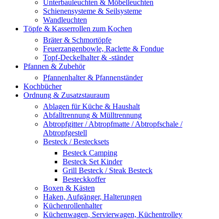
Unterbauleuchten & Möbelleuchten
Schienensysteme & Seilsysteme
Wandleuchten
Töpfe & Kasserrollen zum Kochen
Bräter & Schmortöpfe
Feuerzangenbowle, Raclette & Fondue
Topf-Deckelhalter & -ständer
Pfannen & Zubehör
Pfannenhalter & Pfannenständer
Kochbücher
Ordnung & Zusatzstauraum
Ablagen für Küche & Haushalt
Abfalltrennung & Mülltrennung
Abtropfgitter / Abtropfmatte / Abtropfschale /
Abtropfgestell
Besteck / Bestecksets
Besteck Camping
Besteck Set Kinder
Grill Besteck / Steak Besteck
Besteckkoffer
Boxen & Kästen
Haken, Aufgänger, Halterungen
Küchenrollenhalter
Küchenwagen, Servierwagen, Küchentrolley