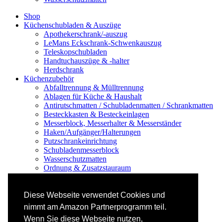
Shop
Küchenschubladen & Auszüge
Apothekerschrank/-auszug
LeMans Eckschrank-Schwenkauszug
Teleskopschubladen
Handtuchauszüge & -halter
Herdschrank
Küchenzubehör
Abfalltrennung & Mülltrennung
Ablagen für Küche & Haushalt
Antirutschmatten / Schubladenmatten / Schrankmatten
Besteckkasten & Besteckeinlagen
Messerblock, Messerhalter & Messerständer
Haken/Aufgänger/Halterungen
Putzschrankeinrichtung
Schubladenmesserblock
Wasserschutzmatten
Ordnung & Zusatzstauraum
Regale & Schränke
Nischenregal & Nischenschrank
Gewürzregal & Gewürzboard
Diese Webseite verwendet Cookies und
Regaleinsatz
nimmt am Amazon Partnerprogramm teil.
Scharniere & Dämpfer
Wenn Sie diese Webseite nutzen,
Küchen-Elektrogeräte