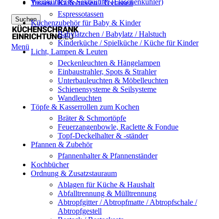
Weinkühler & Sektkühler (Flaschenkühler)
Tassen / Kaffeetassen / Teetassen
Espressotassen
Suchen
Küchenzubehör für Baby & Kinder
Babylätzchen / Babylatz / Halstuch
Kinderküche / Spielküche / Küche für Kinder
Menü
Licht, Lampen & Leuten
Deckenleuchten & Hängelampen
Einbaustrahler, Spots & Strahler
Unterbauleuchten & Möbelleuchten
Schienensysteme & Seilsysteme
Wandleuchten
Töpfe & Kasserrollen zum Kochen
Bräter & Schmortöpfe
Feuerzangenbowle, Raclette & Fondue
Topf-Deckelhalter & -ständer
Pfannen & Zubehör
Pfannenhalter & Pfannenständer
Kochbücher
Ordnung & Zusatzstauraum
Ablagen für Küche & Haushalt
Abfalltrennung & Mülltrennung
Abtropfgitter / Abtropfmatte / Abtropfschale /
Abtropfgestell