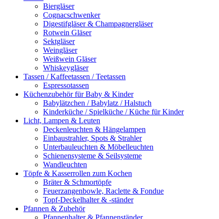
Biergläser
Cognacschwenker
Digestifgläser & Champagnergläser
Rotwein Gläser
Sektgläser
Weingläser
Weißwein Gläser
Whiskeygläser
Tassen / Kaffeetassen / Teetassen
Espressotassen
Küchenzubehör für Baby & Kinder
Babylätzchen / Babylatz / Halstuch
Kinderküche / Spielküche / Küche für Kinder
Licht, Lampen & Leuten
Deckenleuchten & Hängelampen
Einbaustrahler, Spots & Strahler
Unterbauleuchten & Möbelleuchten
Schienensysteme & Seilsysteme
Wandleuchten
Töpfe & Kasserrollen zum Kochen
Bräter & Schmortöpfe
Feuerzangenbowle, Raclette & Fondue
Topf-Deckelhalter & -ständer
Pfannen & Zubehör
Pfannenhalter & Pfannenständer