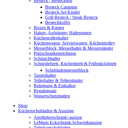
Besteck / Bestecksets
Besteck Camping
Besteck Set Kinder
Grill Besteck / Steak Besteck
Besteckkoffer
Boxen & Kästen
Haken, Aufgänger, Halterungen
Küchenrollenhalter
Küchenwagen, Servierwagen, Küchentrolley
Messerblock, Messerhalter & Messerständer
Putzschrankeinrichtung
Schlauchhalter
Schneidebrett, Küchenbrett & Frühstücksbrett
Schubladenmesserblock
Tassenhalter
Tellerhalter & Tellerständer
Reinigung & Entkalker
Regaleinsatz
Wasserschutzmatten
Shop
Küchenschubladen & Auszüge
Apothekerschrank/-auszug
LeMans Eckschrank-Schwenkauszug
Teleskopschubladen