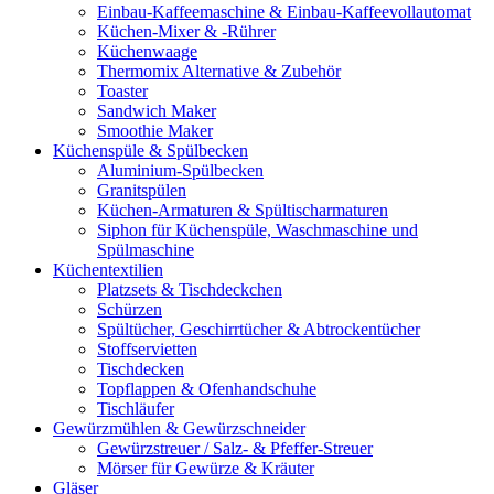
Einbau-Kaffeemaschine & Einbau-Kaffeevollautomat
Küchen-Mixer & -Rührer
Küchenwaage
Thermomix Alternative & Zubehör
Toaster
Sandwich Maker
Smoothie Maker
Küchenspüle & Spülbecken
Aluminium-Spülbecken
Granitspülen
Küchen-Armaturen & Spültischarmaturen
Siphon für Küchenspüle, Waschmaschine und
Spülmaschine
Küchentextilien
Platzsets & Tischdeckchen
Schürzen
Spültücher, Geschirrtücher & Abtrockentücher
Stoffservietten
Tischdecken
Topflappen & Ofenhandschuhe
Tischläufer
Gewürzmühlen & Gewürzschneider
Gewürzstreuer / Salz- & Pfeffer-Streuer
Mörser für Gewürze & Kräuter
Gläser