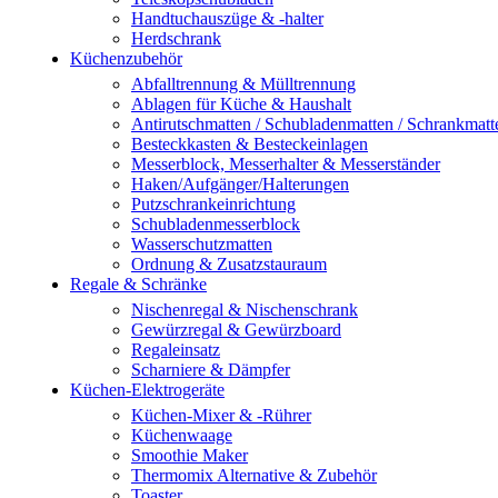
Handtuchauszüge & -halter
Herdschrank
Küchenzubehör
Abfalltrennung & Mülltrennung
Ablagen für Küche & Haushalt
Antirutschmatten / Schubladenmatten / Schrankmatt
Besteckkasten & Besteckeinlagen
Messerblock, Messerhalter & Messerständer
Haken/Aufgänger/Halterungen
Putzschrankeinrichtung
Schubladenmesserblock
Wasserschutzmatten
Ordnung & Zusatzstauraum
Regale & Schränke
Nischenregal & Nischenschrank
Gewürzregal & Gewürzboard
Regaleinsatz
Scharniere & Dämpfer
Küchen-Elektrogeräte
Küchen-Mixer & -Rührer
Küchenwaage
Smoothie Maker
Thermomix Alternative & Zubehör
Toaster