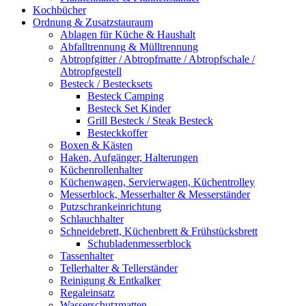
Kochbücher
Ordnung & Zusatzstauraum
Ablagen für Küche & Haushalt
Abfalltrennung & Mülltrennung
Abtropfgitter / Abtropfmatte / Abtropfschale /
Abtropfgestell
Besteck / Bestecksets
Besteck Camping
Besteck Set Kinder
Grill Besteck / Steak Besteck
Besteckkoffer
Boxen & Kästen
Haken, Aufgänger, Halterungen
Küchenrollenhalter
Küchenwagen, Servierwagen, Küchentrolley
Messerblock, Messerhalter & Messerständer
Putzschrankeinrichtung
Schlauchhalter
Schneidebrett, Küchenbrett & Frühstücksbrett
Schubladenmesserblock
Tassenhalter
Tellerhalter & Tellerständer
Reinigung & Entkalker
Regaleinsatz
Wasserschutzmatten