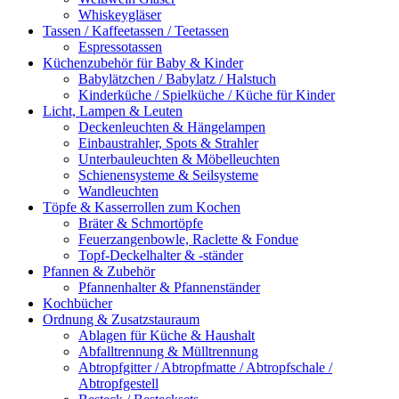
Whiskeygläser
Tassen / Kaffeetassen / Teetassen
Espressotassen
Küchenzubehör für Baby & Kinder
Babylätzchen / Babylatz / Halstuch
Kinderküche / Spielküche / Küche für Kinder
Licht, Lampen & Leuten
Deckenleuchten & Hängelampen
Einbaustrahler, Spots & Strahler
Unterbauleuchten & Möbelleuchten
Schienensysteme & Seilsysteme
Wandleuchten
Töpfe & Kasserrollen zum Kochen
Bräter & Schmortöpfe
Feuerzangenbowle, Raclette & Fondue
Topf-Deckelhalter & -ständer
Pfannen & Zubehör
Pfannenhalter & Pfannenständer
Kochbücher
Ordnung & Zusatzstauraum
Ablagen für Küche & Haushalt
Abfalltrennung & Mülltrennung
Abtropfgitter / Abtropfmatte / Abtropfschale /
Abtropfgestell