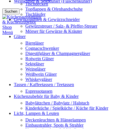
Weinkühler & Sektkühler (Flaschenkühler)
Tischdecken
Topflappen & Ofenhandschuhe
Suchen
Tischläufer
Gewürzmühlen & Gewürzschneider
Gewürzstreuer / Salz- & Pfeffer-Streuer
Mörser für Gewürze & Kräuter
Menü
Gläser
Biergläser
Cognacschwenker
Digestifgläser & Champagnergläser
Rotwein Gläser
Sektgläser
Weingläser
Weißwein Gläser
Whiskeygläser
Tassen / Kaffeetassen / Teetassen
Espressotassen
Küchenzubehör für Baby & Kinder
Babylätzchen / Babylatz / Halstuch
Kinderküche / Spielküche / Küche für Kinder
Licht, Lampen & Leuten
Deckenleuchten & Hängelampen
Einbaustrahler, Spots & Strahler