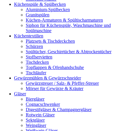
Küchenspüle & Spülbecken
Aluminium-Spülbecken
Granitspülen
Küchen-Armaturen & Spültischarmaturen
Siphon für Küchenspüle, Waschmaschine und
Spülmaschine
Küchentextilien
Platzsets & Tischdeckchen
Schürzen
Spültücher, Geschirrtücher & Abtrockentücher
Stoffservietten
Tischdecken
Topflappen & Ofenhandschuhe
Tischläufer
Gewürzmühlen & Gewürzschneider
Gewürzstreuer / Salz- & Pfeffer-Streuer
Mörser für Gewürze & Kräuter
Gläser
Biergläser
Cognacschwenker
Digestifgläser & Champagnergläser
Rotwein Gläser
Sektgläser
Weingläser
Weißwein Gläser