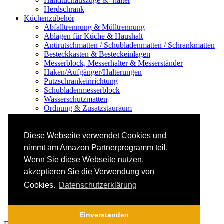
Handtuchauszüge & -halter
Herdschrank
Küchenzubehör
Abfalltrennung & Mülltrennung
Ablagen für Küche & Haushalt
Antirutschmatten / Schubladenmatten / Schrankmatten
Besteckkasten & Besteckeinlagen
Messerblock, Messerhalter & Messerständer
Haken/Aufgänger/Halterungen
Putzschrankeinrichtung
Schubladenmesserblock
Wasserschutzmatten
Ordnung & Zusatzstauraum
Regale & Schränke
Nischenregal & Nischenschrank
Gewürzregal & Gewürzboard
Diese Webseite verwendet Cookies und
Regaleinsatz
nimmt am Amazon Partnerprogramm teil.
Scharniere & Dämpfer
Wenn Sie diese Webseite nutzen,
Küchen-Elektrogeräte
Küchen-Mixer & -Rührer
akzeptieren Sie die Verwendung von
Küchenwaage
Cookies.
Datenschutzerklärung
Smoothie Maker
Thermomix Alternative & Zubehör
Toaster
Einverstanden