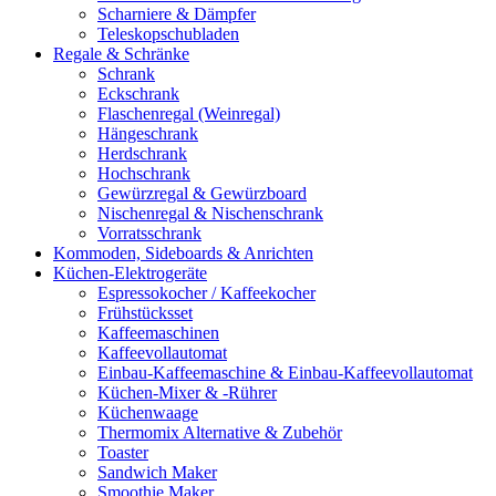
Scharniere & Dämpfer
Teleskopschubladen
Regale & Schränke
Schrank
Eckschrank
Flaschenregal (Weinregal)
Hängeschrank
Herdschrank
Hochschrank
Gewürzregal & Gewürzboard
Nischenregal & Nischenschrank
Vorratsschrank
Kommoden, Sideboards & Anrichten
Küchen-Elektrogeräte
Espressokocher / Kaffeekocher
Frühstücksset
Kaffeemaschinen
Kaffeevollautomat
Einbau-Kaffeemaschine & Einbau-Kaffeevollautomat
Küchen-Mixer & -Rührer
Küchenwaage
Thermomix Alternative & Zubehör
Toaster
Sandwich Maker
Smoothie Maker