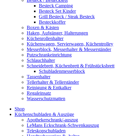
Besteck / Bestecksets
Besteck Camping
Besteck Set Kinder
Grill Besteck / Steak Besteck
Besteckkoffer
Boxen & Kästen
Haken, Aufgänger, Halterungen
Küchenrollenhalter
Küchenwagen, Servierwagen, Küchentrolley
Messerblock, Messerhalter & Messerständer
Putzschrankeinrichtung
Schlauchhalter
Schneidebrett, Küchenbrett & Frühstücksbrett
Schubladenmesserblock
Tassenhalter
Tellerhalter & Tellerständer
Reinigung & Entkalker
Regaleinsatz
Wasserschutzmatten
Shop
Küchenschubladen & Auszüge
Apothekerschrank/-auszug
LeMans Eckschrank-Schwenkauszug
Teleskopschubladen