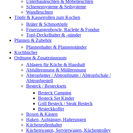
Unterbauleuchten & Möbelleuchten
Schienensysteme & Seilsysteme
Wandleuchten
Töpfe & Kasserrollen zum Kochen
Bräter & Schmortöpfe
Feuerzangenbowle, Raclette & Fondue
Topf-Deckelhalter & -ständer
Pfannen & Zubehör
Pfannenhalter & Pfannenständer
Kochbücher
Ordnung & Zusatzstauraum
Ablagen für Küche & Haushalt
Abfalltrennung & Mülltrennung
Abtropfgitter / Abtropfmatte / Abtropfschale /
Abtropfgestell
Besteck / Bestecksets
Besteck Camping
Besteck Set Kinder
Grill Besteck / Steak Besteck
Besteckkoffer
Boxen & Kästen
Haken, Aufgänger, Halterungen
Küchenrollenhalter
Küchenwagen, Servierwagen, Küchentrolley