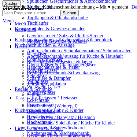
Spültücher, Geschirrtücher & Abtrockentücher
Suchen
Stoffservietten
Alles für die Küche, Küchenschrankeinrichtung – Mit ♥ gemacht |
Da
Tischdecken
Suchen
Topflappen & Ofenhandschuhe
Menü
Tischläufer
Menü
Gewürzmühlen & Gewürzschneider
Kategorien
Gewürzstreuer / Salz- & Pfeffer-Streuer
Küchenunterschrank / Küchenzeile / Küchenblock
Mörser für Gewürze & Kräuter
Küchenschubladen & Auszüge
Gläser
Antirutschmatten / Schubladenmatten / Schrankmatten
Biergläser
Apothekerschrank/-auszug für Küche & Haushalt
Cognacschwenker
Besteckkasten & Besteckeinlagen
Digestifgläser & Champagnergläser
Handtuchauszüge & -halter
Rotwein Gläser
LeMans Eckschrank-Schwenkauszug
Sektgläser
Scharniere & Dämpfer
Weingläser
Teleskopschubladen
Weißwein Gläser
Regale & Schränke
Whiskeygläser
Schrank
Tassen / Kaffeetassen / Teetassen
Eckschrank
Espressotassen
Flaschenregal (Weinregal)
Küchenzubehör für Baby & Kinder
Hängeschrank
Herdschrank
Babylätzchen / Babylatz / Halstuch
Hochschrank
Kinderküche / Spielküche / Küche für Kinder
Gewürzregal & Gewürzboard
Licht, Lampen & Leuten
Nischenregal & Nischenschrank
Deckenleuchten & Hängelampen