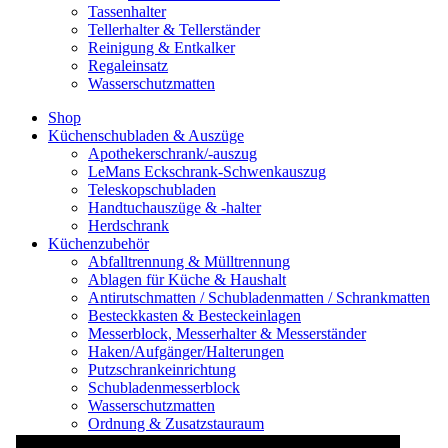
Tassenhalter
Tellerhalter & Tellerständer
Reinigung & Entkalker
Regaleinsatz
Wasserschutzmatten
Shop
Küchenschubladen & Auszüge
Apothekerschrank/-auszug
LeMans Eckschrank-Schwenkauszug
Teleskopschubladen
Handtuchauszüge & -halter
Herdschrank
Küchenzubehör
Abfalltrennung & Mülltrennung
Ablagen für Küche & Haushalt
Antirutschmatten / Schubladenmatten / Schrankmatten
Besteckkasten & Besteckeinlagen
Messerblock, Messerhalter & Messerständer
Haken/Aufgänger/Halterungen
Putzschrankeinrichtung
Schubladenmesserblock
Wasserschutzmatten
Ordnung & Zusatzstauraum
Regale & Schränke