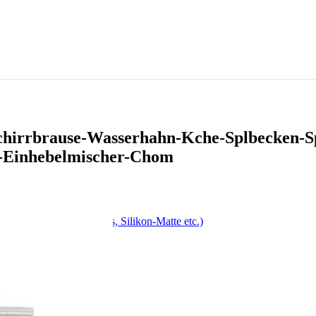
schirrbrause-Wasserhahn-Kche-Splbecken-
-Einhebelmischer-Chom
, Drehspieß, Antihaft-Fass, Silikon-Matte etc.)