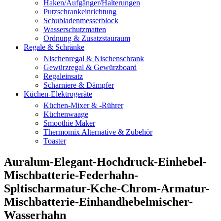
Haken/Aufgänger/Halterungen
Putzschrankeinrichtung
Schubladenmesserblock
Wasserschutzmatten
Ordnung & Zusatzstauraum
Regale & Schränke
Nischenregal & Nischenschrank
Gewürzregal & Gewürzboard
Regaleinsatz
Scharniere & Dämpfer
Küchen-Elektrogeräte
Küchen-Mixer & -Rührer
Küchenwaage
Smoothie Maker
Thermomix Alternative & Zubehör
Toaster
Auralum-Elegant-Hochdruck-Einhebel-
Mischbatterie-Federhahn-
Spltischarmatur-Kche-Chrom-Armatur-
Mischbatterie-Einhandhebelmischer-
Wasserhahn