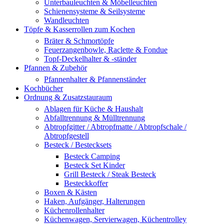
Unterbauleuchten & Möbelleuchten
Schienensysteme & Seilsysteme
Wandleuchten
Töpfe & Kasserrollen zum Kochen
Bräter & Schmortöpfe
Feuerzangenbowle, Raclette & Fondue
Topf-Deckelhalter & -ständer
Pfannen & Zubehör
Pfannenhalter & Pfannenständer
Kochbücher
Ordnung & Zusatzstauraum
Ablagen für Küche & Haushalt
Abfalltrennung & Mülltrennung
Abtropfgitter / Abtropfmatte / Abtropfschale /
Abtropfgestell
Besteck / Bestecksets
Besteck Camping
Besteck Set Kinder
Grill Besteck / Steak Besteck
Besteckkoffer
Boxen & Kästen
Haken, Aufgänger, Halterungen
Küchenrollenhalter
Küchenwagen, Servierwagen, Küchentrolley