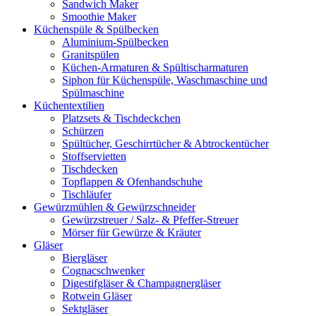
Sandwich Maker
Smoothie Maker
Küchenspüle & Spülbecken
Aluminium-Spülbecken
Granitspülen
Küchen-Armaturen & Spültischarmaturen
Siphon für Küchenspüle, Waschmaschine und
Spülmaschine
Küchentextilien
Platzsets & Tischdeckchen
Schürzen
Spültücher, Geschirrtücher & Abtrockentücher
Stoffservietten
Tischdecken
Topflappen & Ofenhandschuhe
Tischläufer
Gewürzmühlen & Gewürzschneider
Gewürzstreuer / Salz- & Pfeffer-Streuer
Mörser für Gewürze & Kräuter
Gläser
Biergläser
Cognacschwenker
Digestifgläser & Champagnergläser
Rotwein Gläser
Sektgläser