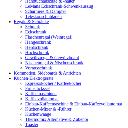
Handtuchauszüge & -halter
LeMans Eckschrank-Schwenkauszug
Scharniere & Dämpfer
Teleskopschubladen
Regale & Schränke
Schrank
Eckschrank
Flaschenregal (Weinregal)
Hängeschrank
Herdschrank
Hochschrank
Gewürzregal & Gewürzboard
Nischenregal & Nischenschrank
Vorratsschrank
Kommoden, Sideboards & Anrichten
Küchen-Elektrogeräte
Espressokocher / Kaffeekocher
Frühstücksset
Kaffeemaschinen
Kaffeevollautomat
Einbau-Kaffeemaschine & Einbau-Kaffeevollautomat
Küchen-Mixer & -Rührer
Küchenwaage
Thermomix Alternative & Zubehör
Toaster