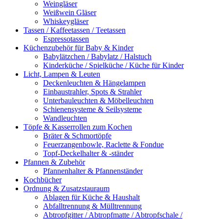
Weingläser
Weißwein Gläser
Whiskeygläser
Tassen / Kaffeetassen / Teetassen
Espressotassen
Küchenzubehör für Baby & Kinder
Babylätzchen / Babylatz / Halstuch
Kinderküche / Spielküche / Küche für Kinder
Licht, Lampen & Leuten
Deckenleuchten & Hängelampen
Einbaustrahler, Spots & Strahler
Unterbauleuchten & Möbelleuchten
Schienensysteme & Seilsysteme
Wandleuchten
Töpfe & Kasserrollen zum Kochen
Bräter & Schmortöpfe
Feuerzangenbowle, Raclette & Fondue
Topf-Deckelhalter & -ständer
Pfannen & Zubehör
Pfannenhalter & Pfannenständer
Kochbücher
Ordnung & Zusatzstauraum
Ablagen für Küche & Haushalt
Abfalltrennung & Mülltrennung
Abtropfgitter / Abtropfmatte / Abtropfschale /