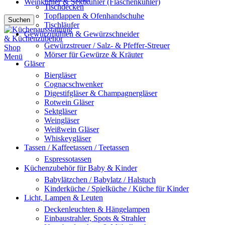
Weinkühler & Sektkühler (Flaschenkühler)
Tischdecken
Topflappen & Ofenhandschuhe
Suchen
Tischläufer
Gewürzmühlen & Gewürzschneider
Gewürzstreuer / Salz- & Pfeffer-Streuer
Mörser für Gewürze & Kräuter
Menü
Gläser
Biergläser
Cognacschwenker
Digestifgläser & Champagnergläser
Rotwein Gläser
Sektgläser
Weingläser
Weißwein Gläser
Whiskeygläser
Tassen / Kaffeetassen / Teetassen
Espressotassen
Küchenzubehör für Baby & Kinder
Babylätzchen / Babylatz / Halstuch
Kinderküche / Spielküche / Küche für Kinder
Licht, Lampen & Leuten
Deckenleuchten & Hängelampen
Einbaustrahler, Spots & Strahler