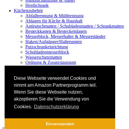
Handtuchauszüge & -halter
Herdschrank
Küchenzubehör
Abfalltrennung & Mülltrennung
Ablagen für Küche & Haushalt
Antirutschmatten / Schubladenmatten / Schrankmatten
Besteckkasten & Besteckeinlagen
Messerblock, Messerhalter & Messerständer
Haken/Aufgänger/Halterungen
Putzschrankeinrichtung
Schubladenmesserblock
Wasserschutzmatten
Ordnung & Zusatzstauraum
Regale & Schränke
Nischenregal & Nischenschrank
Gewürzregal & Gewürzboard
Diese Webseite verwendet Cookies und
Regaleinsatz
nimmt am Amazon Partnerprogramm teil.
Scharniere & Dämpfer
Wenn Sie diese Webseite nutzen,
Küchen-Elektrogeräte
Küchen-Mixer & -Rührer
akzeptieren Sie die Verwendung von
Küchenwaage
Cookies.
Datenschutzerklärung
Smoothie Maker
Thermomix Alternative & Zubehör
Toaster
Einverstanden