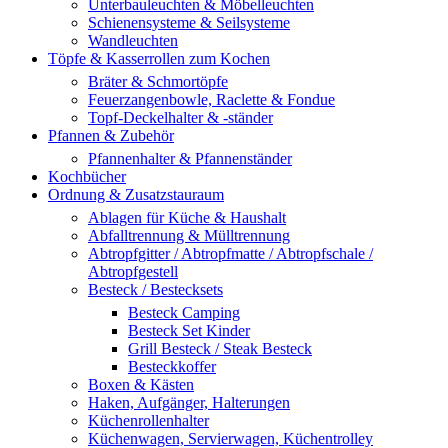
Unterbauleuchten & Möbelleuchten
Schienensysteme & Seilsysteme
Wandleuchten
Töpfe & Kasserrollen zum Kochen
Bräter & Schmortöpfe
Feuerzangenbowle, Raclette & Fondue
Topf-Deckelhalter & -ständer
Pfannen & Zubehör
Pfannenhalter & Pfannenständer
Kochbücher
Ordnung & Zusatzstauraum
Ablagen für Küche & Haushalt
Abfalltrennung & Mülltrennung
Abtropfgitter / Abtropfmatte / Abtropfschale /
Abtropfgestell
Besteck / Bestecksets
Besteck Camping
Besteck Set Kinder
Grill Besteck / Steak Besteck
Besteckkoffer
Boxen & Kästen
Haken, Aufgänger, Halterungen
Küchenrollenhalter
Küchenwagen, Servierwagen, Küchentrolley