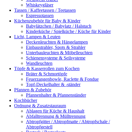
Whiskeygläser
Tassen / Kaffeetassen / Teetassen
Espressotassen
Küchenzubehör für Baby & Kinder
Babylätzchen / Babylatz / Halstuch
Kinderküche / Spielküche / Küche für Kinder
Licht, Lampen & Leuten
Deckenleuchten & Hängelampen
Einbaustrahler, Spots & Strahler
Unterbauleuchten & Möbelleuchten
Schienensysteme & Seilsysteme
Wandleuchten
Töpfe & Kasserrollen zum Kochen
Bräter & Schmortöpfe
Feuerzangenbowle, Raclette & Fondue
Topf-Deckelhalter & -ständer
Pfannen & Zubehör
Pfannenhalter & Pfannenständer
Kochbücher
Ordnung & Zusatzstauraum
Ablagen für Küche & Haushalt
Abfalltrennung & Mülltrennung
Abtropfgitter / Abtropfmatte / Abtropfschale /
Abtropfgestell