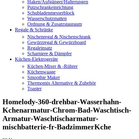
Haken/Aufgänger/Halterungen
Putzschrankeinrichtung
Schubladenmesserblock
Wasserschutzmatten
Ordnung & Zusatzstauraum
Regale & Schränke
Nischenregal & Nischenschrank
Gewürzregal & Gewürzboard
Regaleinsatz
Scharniere & Dämpfer
Küchen-Elektrogeräte
Küchen-Mixer & -Rührer
Küchenwaage
Smoothie Maker
Thermomix Alternative & Zubehör
Toaster
Homelody-360-drehbar-Wasserhahn-
Kchenarmatur-Chrom-Bad-Waschtisch-
Armatur-Waschtischarmatur-
mischbatterie-fr-BadzimmerKche