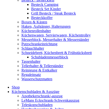
Besteck / Bestecksets
Besteck Camping
Besteck Set Kinder
Grill Besteck / Steak Besteck
Besteckkoffer
Boxen & Kästen
Haken, Aufgänger, Halterungen
Küchenrollenhalter
Küchenwagen, Servierwagen, Küchentrolley
Messerblock, Messerhalter & Messerständer
Putzschrankeinrichtung
Schlauchhalter
Schneidebrett, Küchenbrett & Frühstücksbrett
Schubladenmesserblock
Tassenhalter
Tellerhalter & Tellerständer
Reinigung & Entkalker
Regaleinsatz
Wasserschutzmatten
Shop
Küchenschubladen & Auszüge
Apothekerschrank/-auszug
LeMans Eckschrank-Schwenkauszug
Teleskopschubladen