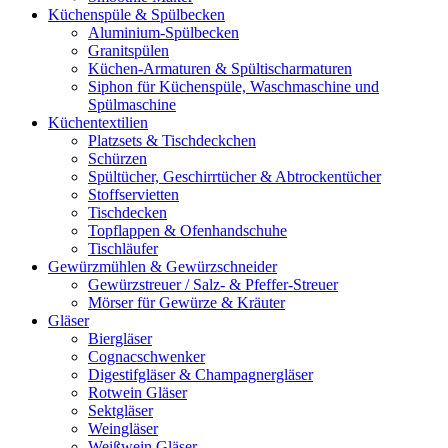
Küchenspüle & Spülbecken
Aluminium-Spülbecken
Granitspülen
Küchen-Armaturen & Spültischarmaturen
Siphon für Küchenspüle, Waschmaschine und
Spülmaschine
Küchentextilien
Platzsets & Tischdeckchen
Schürzen
Spültücher, Geschirrtücher & Abtrockentücher
Stoffservietten
Tischdecken
Topflappen & Ofenhandschuhe
Tischläufer
Gewürzmühlen & Gewürzschneider
Gewürzstreuer / Salz- & Pfeffer-Streuer
Mörser für Gewürze & Kräuter
Gläser
Biergläser
Cognacschwenker
Digestifgläser & Champagnergläser
Rotwein Gläser
Sektgläser
Weingläser
Weißwein Gläser