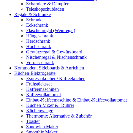
Scharniere & Dämpfer
Teleskopschubladen
Regale & Schränke
Schrank
Eckschrank
Flaschenregal (Weinregal)
Hängeschrank
Herdschrank
Hochschrank
Gewürzregal & Gewürzboard
Nischenregal & Nischenschrank
Vorratsschrank
Kommoden, Sideboards & Anrichten
Küchen-Elektrogeräte
Espressokocher / Kaffeekocher
Frühstücksset
Kaffeemaschinen
Kaffeevollautomat
Einbau-Kaffeemaschine & Einbau-Kaffeevollautomat
Küchen-Mixer & -Rührer
Küchenwaage
Thermomix Alternative & Zubehör
Toaster
Sandwich Maker
Smoothie Maker