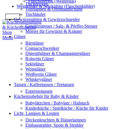
Flaschenregal (Weinregal)
Tischdecken
Weinkühler & Sektkühler (Flaschenkühler)
Topflappen & Ofenhandschuhe
Tischläufer
Suchen
Gewürzmühlen & Gewürzschneider
Gewürzstreuer / Salz- & Pfeffer-Streuer
Mörser für Gewürze & Kräuter
Gläser
Menü
Biergläser
Cognacschwenker
Digestifgläser & Champagnergläser
Rotwein Gläser
Sektgläser
Weingläser
Weißwein Gläser
Whiskeygläser
Tassen / Kaffeetassen / Teetassen
Espressotassen
Küchenzubehör für Baby & Kinder
Babylätzchen / Babylatz / Halstuch
Kinderküche / Spielküche / Küche für Kinder
Licht, Lampen & Leuten
Deckenleuchten & Hängelampen
Einbaustrahler, Spots & Strahler