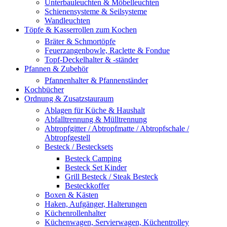
Unterbauleuchten & Möbelleuchten
Schienensysteme & Seilsysteme
Wandleuchten
Töpfe & Kasserrollen zum Kochen
Bräter & Schmortöpfe
Feuerzangenbowle, Raclette & Fondue
Topf-Deckelhalter & -ständer
Pfannen & Zubehör
Pfannenhalter & Pfannenständer
Kochbücher
Ordnung & Zusatzstauraum
Ablagen für Küche & Haushalt
Abfalltrennung & Mülltrennung
Abtropfgitter / Abtropfmatte / Abtropfschale /
Abtropfgestell
Besteck / Bestecksets
Besteck Camping
Besteck Set Kinder
Grill Besteck / Steak Besteck
Besteckkoffer
Boxen & Kästen
Haken, Aufgänger, Halterungen
Küchenrollenhalter
Küchenwagen, Servierwagen, Küchentrolley