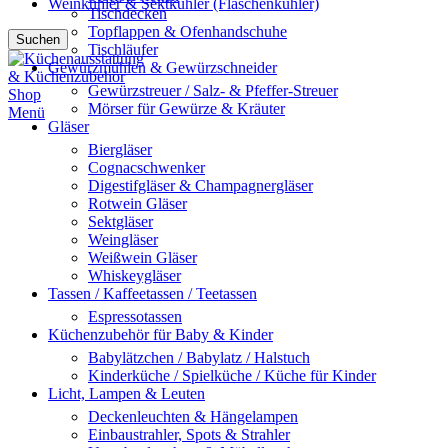
Weinkühler & Sektkühler (Flaschenkühler)
Tischdecken
Topflappen & Ofenhandschuhe
Suchen
Tischläufer
Gewürzmühlen & Gewürzschneider
Gewürzstreuer / Salz- & Pfeffer-Streuer
Mörser für Gewürze & Kräuter
Menü
Gläser
Biergläser
Cognacschwenker
Digestifgläser & Champagnergläser
Rotwein Gläser
Sektgläser
Weingläser
Weißwein Gläser
Whiskeygläser
Tassen / Kaffeetassen / Teetassen
Espressotassen
Küchenzubehör für Baby & Kinder
Babylätzchen / Babylatz / Halstuch
Kinderküche / Spielküche / Küche für Kinder
Licht, Lampen & Leuten
Deckenleuchten & Hängelampen
Einbaustrahler, Spots & Strahler