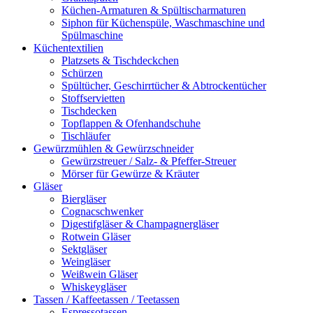
Küchen-Armaturen & Spültischarmaturen
Siphon für Küchenspüle, Waschmaschine und
Spülmaschine
Küchentextilien
Platzsets & Tischdeckchen
Schürzen
Spültücher, Geschirrtücher & Abtrockentücher
Stoffservietten
Tischdecken
Topflappen & Ofenhandschuhe
Tischläufer
Gewürzmühlen & Gewürzschneider
Gewürzstreuer / Salz- & Pfeffer-Streuer
Mörser für Gewürze & Kräuter
Gläser
Biergläser
Cognacschwenker
Digestifgläser & Champagnergläser
Rotwein Gläser
Sektgläser
Weingläser
Weißwein Gläser
Whiskeygläser
Tassen / Kaffeetassen / Teetassen
Espressotassen