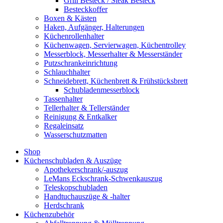
Grill Besteck / Steak Besteck
Besteckkoffer
Boxen & Kästen
Haken, Aufgänger, Halterungen
Küchenrollenhalter
Küchenwagen, Servierwagen, Küchentrolley
Messerblock, Messerhalter & Messerständer
Putzschrankeinrichtung
Schlauchhalter
Schneidebrett, Küchenbrett & Frühstücksbrett
Schubladenmesserblock
Tassenhalter
Tellerhalter & Tellerständer
Reinigung & Entkalker
Regaleinsatz
Wasserschutzmatten
Shop
Küchenschubladen & Auszüge
Apothekerschrank/-auszug
LeMans Eckschrank-Schwenkauszug
Teleskopschubladen
Handtuchauszüge & -halter
Herdschrank
Küchenzubehör