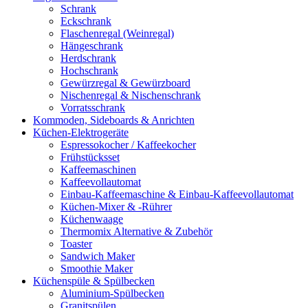
Schrank
Eckschrank
Flaschenregal (Weinregal)
Hängeschrank
Herdschrank
Hochschrank
Gewürzregal & Gewürzboard
Nischenregal & Nischenschrank
Vorratsschrank
Kommoden, Sideboards & Anrichten
Küchen-Elektrogeräte
Espressokocher / Kaffeekocher
Frühstücksset
Kaffeemaschinen
Kaffeevollautomat
Einbau-Kaffeemaschine & Einbau-Kaffeevollautomat
Küchen-Mixer & -Rührer
Küchenwaage
Thermomix Alternative & Zubehör
Toaster
Sandwich Maker
Smoothie Maker
Küchenspüle & Spülbecken
Aluminium-Spülbecken
Granitspülen