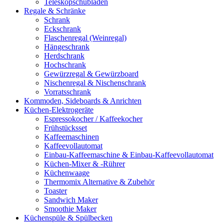
Teleskopschubladen
Regale & Schränke
Schrank
Eckschrank
Flaschenregal (Weinregal)
Hängeschrank
Herdschrank
Hochschrank
Gewürzregal & Gewürzboard
Nischenregal & Nischenschrank
Vorratsschrank
Kommoden, Sideboards & Anrichten
Küchen-Elektrogeräte
Espressokocher / Kaffeekocher
Frühstücksset
Kaffeemaschinen
Kaffeevollautomat
Einbau-Kaffeemaschine & Einbau-Kaffeevollautomat
Küchen-Mixer & -Rührer
Küchenwaage
Thermomix Alternative & Zubehör
Toaster
Sandwich Maker
Smoothie Maker
Küchenspüle & Spülbecken