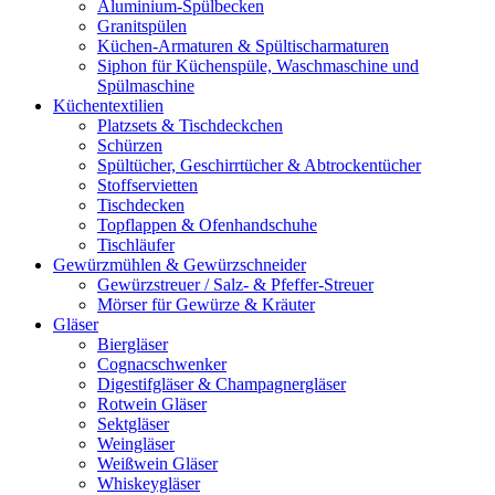
Aluminium-Spülbecken
Granitspülen
Küchen-Armaturen & Spültischarmaturen
Siphon für Küchenspüle, Waschmaschine und
Spülmaschine
Küchentextilien
Platzsets & Tischdeckchen
Schürzen
Spültücher, Geschirrtücher & Abtrockentücher
Stoffservietten
Tischdecken
Topflappen & Ofenhandschuhe
Tischläufer
Gewürzmühlen & Gewürzschneider
Gewürzstreuer / Salz- & Pfeffer-Streuer
Mörser für Gewürze & Kräuter
Gläser
Biergläser
Cognacschwenker
Digestifgläser & Champagnergläser
Rotwein Gläser
Sektgläser
Weingläser
Weißwein Gläser
Whiskeygläser