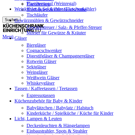
Flaschenregal (Weinregal)
Tischdecken
Weinkühler & Sektkühler (Flaschenkühler)
Topflappen & Ofenhandschuhe
Tischläufer
Suchen
Gewürzmühlen & Gewürzschneider
Gewürzstreuer / Salz- & Pfeffer-Streuer
Mörser für Gewürze & Kräuter
Menü
Gläser
Biergläser
Cognacschwenker
Digestifgläser & Champagnergläser
Rotwein Gläser
Sektgläser
Weingläser
Weißwein Gläser
Whiskeygläser
Tassen / Kaffeetassen / Teetassen
Espressotassen
Küchenzubehör für Baby & Kinder
Babylätzchen / Babylatz / Halstuch
Kinderküche / Spielküche / Küche für Kinder
Licht, Lampen & Leuten
Deckenleuchten & Hängelampen
Einbaustrahler, Spots & Strahler