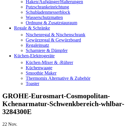
Haken/Aufgänger/Halterungen
Putzschrankeinrichtung
Schubladenmesserblock
Wasserschutzmatten
Ordnung & Zusatzstauraum
Regale & Schränke
Nischenregal & Nischenschrank
Gewürzregal & Gewürzboard
Regaleinsatz
Scharniere & Dämpfer
Küchen-Elektrogeräte
Küchen-Mixer & -Rührer
Küchenwaage
Smoothie Maker
Thermomix Alternative & Zubehör
Toaster
GROHE-Eurosmart-Cosmopolitan-
Kchenarmatur-Schwenkbereich-whlbar-
3284300E
22
Nov.