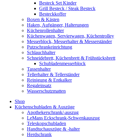
Besteck Set Kinder
Grill Besteck / Steak Besteck
Besteckkoffer
Boxen & Kästen
Haken, Aufgänger, Halterungen
Küchenrollenhalter
Küchenwagen, Servierwagen, Küchentrolley
Messerblock, Messerhalter & Messerständer
Putzschrankeinrichtung
Schlauchhalter
Schneidebrett, Küchenbrett & Frühstücksbrett
Schubladenmesserblock
Tassenhalter
Tellerhalter & Tellerständer
Reinigung & Entkalker
Regaleinsatz
Wasserschutzmatten
Shop
Küchenschubladen & Auszüge
Apothekerschrank/-auszug
LeMans Eckschrank-Schwenkauszug
Teleskopschubladen
Handtuchauszüge & -halter
Herdschrank