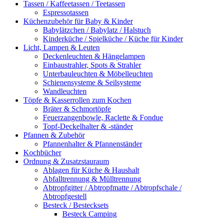
Tassen / Kaffeetassen / Teetassen
Espressotassen
Küchenzubehör für Baby & Kinder
Babylätzchen / Babylatz / Halstuch
Kinderküche / Spielküche / Küche für Kinder
Licht, Lampen & Leuten
Deckenleuchten & Hängelampen
Einbaustrahler, Spots & Strahler
Unterbauleuchten & Möbelleuchten
Schienensysteme & Seilsysteme
Wandleuchten
Töpfe & Kasserrollen zum Kochen
Bräter & Schmortöpfe
Feuerzangenbowle, Raclette & Fondue
Topf-Deckelhalter & -ständer
Pfannen & Zubehör
Pfannenhalter & Pfannenständer
Kochbücher
Ordnung & Zusatzstauraum
Ablagen für Küche & Haushalt
Abfalltrennung & Mülltrennung
Abtropfgitter / Abtropfmatte / Abtropfschale /
Abtropfgestell
Besteck / Bestecksets
Besteck Camping