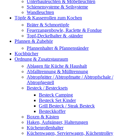
Unterbauleuchten & Möbelleuchten
Schienensysteme & Seilsysteme
Wandleuchten
Töpfe & Kasserrollen zum Kochen
Bräter & Schmortöpfe
Feuerzangenbowle, Raclette & Fondue
Topf-Deckelhalter & -ständer
Pfannen & Zubehör
Pfannenhalter & Pfannenständer
Kochbücher
Ordnung & Zusatzstauraum
Ablagen für Küche & Haushalt
Abfalltrennung & Mülltrennung
Abtropfgitter / Abtropfmatte / Abtropfschale /
Abtropfgestell
Besteck / Bestecksets
Besteck Camping
Besteck Set Kinder
Grill Besteck / Steak Besteck
Besteckkoffer
Boxen & Kästen
Haken, Aufgänger, Halterungen
Küchenrollenhalter
Küchenwagen, Servierwagen, Küchentrolley