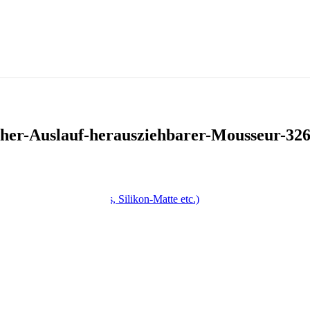
her-Auslauf-herausziehbarer-Mousseur-32
, Drehspieß, Antihaft-Fass, Silikon-Matte etc.)