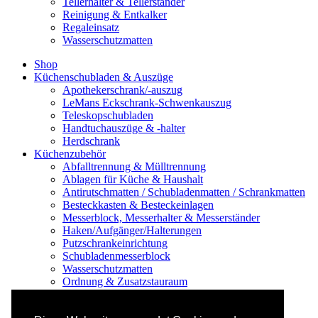
Tellerhalter & Tellerständer
Reinigung & Entkalker
Regaleinsatz
Wasserschutzmatten
Shop
Küchenschubladen & Auszüge
Apothekerschrank/-auszug
LeMans Eckschrank-Schwenkauszug
Teleskopschubladen
Handtuchauszüge & -halter
Herdschrank
Küchenzubehör
Abfalltrennung & Mülltrennung
Ablagen für Küche & Haushalt
Antirutschmatten / Schubladenmatten / Schrankmatten
Besteckkasten & Besteckeinlagen
Messerblock, Messerhalter & Messerständer
Haken/Aufgänger/Halterungen
Putzschrankeinrichtung
Schubladenmesserblock
Wasserschutzmatten
Ordnung & Zusatzstauraum
Regale & Schränke
Nischenregal & Nischenschrank