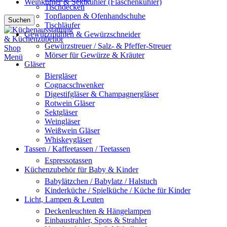
Weinkühler & Sektkühler (Flaschenkühler)
Tischdecken
Topflappen & Ofenhandschuhe
Suchen
Tischläufer
Gewürzmühlen & Gewürzschneider
Gewürzstreuer / Salz- & Pfeffer-Streuer
Mörser für Gewürze & Kräuter
Menü
Gläser
Biergläser
Cognacschwenker
Digestifgläser & Champagnergläser
Rotwein Gläser
Sektgläser
Weingläser
Weißwein Gläser
Whiskeygläser
Tassen / Kaffeetassen / Teetassen
Espressotassen
Küchenzubehör für Baby & Kinder
Babylätzchen / Babylatz / Halstuch
Kinderküche / Spielküche / Küche für Kinder
Licht, Lampen & Leuten
Deckenleuchten & Hängelampen
Einbaustrahler, Spots & Strahler