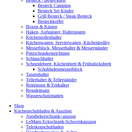
Besteck / Bestecksets
Besteck Camping
Besteck Set Kinder
Grill Besteck / Steak Besteck
Besteckkoffer
Boxen & Kästen
Haken, Aufgänger, Halterungen
Küchenrollenhalter
Küchenwagen, Servierwagen, Küchentrolley
Messerblock, Messerhalter & Messerständer
Putzschrankeinrichtung
Schlauchhalter
Schneidebrett, Küchenbrett & Frühstücksbrett
Schubladenmesserblock
Tassenhalter
Tellerhalter & Tellerständer
Reinigung & Entkalker
Regaleinsatz
Wasserschutzmatten
Shop
Küchenschubladen & Auszüge
Apothekerschrank/-auszug
LeMans Eckschrank-Schwenkauszug
Teleskopschubladen