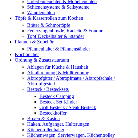
Unterbauleuchten & Möbelleuchten
Schienensysteme & Seilsysteme
Wandleuchten
Töpfe & Kasserrollen zum Kochen
Bräter & Schmortöpfe
Feuerzangenbowle, Raclette & Fondue
Topf-Deckelhalter & -ständer
Pfannen & Zubehör
Pfannenhalter & Pfannenständer
Kochbücher
Ordnung & Zusatzstauraum
Ablagen für Küche & Haushalt
Abfalltrennung & Mülltrennung
Abtropfgitter / Abtropfmatte / Abtropfschale /
Abtropfgestell
Besteck / Bestecksets
Besteck Camping
Besteck Set Kinder
Grill Besteck / Steak Besteck
Besteckkoffer
Boxen & Kästen
Haken, Aufgänger, Halterungen
Küchenrollenhalter
Küchenwagen, Servierwagen, Küchentrolley