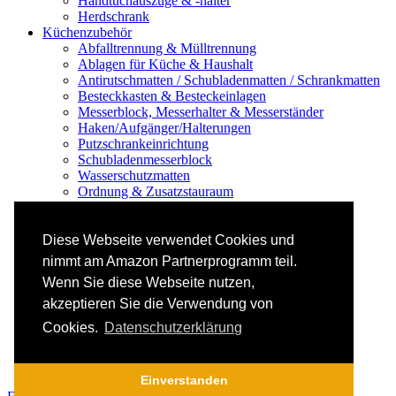
Handtuchauszüge & -halter
Herdschrank
Küchenzubehör
Abfalltrennung & Mülltrennung
Ablagen für Küche & Haushalt
Antirutschmatten / Schubladenmatten / Schrankmatten
Besteckkasten & Besteckeinlagen
Messerblock, Messerhalter & Messerständer
Haken/Aufgänger/Halterungen
Putzschrankeinrichtung
Schubladenmesserblock
Wasserschutzmatten
Ordnung & Zusatzstauraum
Regale & Schränke
Nischenregal & Nischenschrank
Gewürzregal & Gewürzboard
Diese Webseite verwendet Cookies und
Regaleinsatz
nimmt am Amazon Partnerprogramm teil.
Scharniere & Dämpfer
Wenn Sie diese Webseite nutzen,
Küchen-Elektrogeräte
Küchen-Mixer & -Rührer
akzeptieren Sie die Verwendung von
Küchenwaage
Cookies.
Datenschutzerklärung
Smoothie Maker
Thermomix Alternative & Zubehör
Toaster
Einverstanden