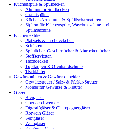
Küchenspüle & Spülbecken
Aluminium-Spülbecken
Granitspülen
Küchen-Armaturen & Spültischarmaturen
Siphon für Küchenspüle, Waschmaschine und
Spülmaschine
Küchentextilien
Platzsets & Tischdeckchen
Schürzen
Spültücher, Geschirrtücher & Abtrockentücher
Stoffservietten
Tischdecken
Topflappen & Ofenhandschuhe
Tischläufer
Gewürzmühlen & Gewürzschneider
Gewürzstreuer / Salz- & Pfeffer-Streuer
Mörser für Gewürze & Kräuter
Gläser
Biergläser
Cognacschwenker
Digestifgläser & Champagnergläser
Rotwein Gläser
Sektgläser
Weingläser
Weißwein Gläser