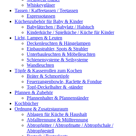
Whiskeygläser
Tassen / Kaffeetassen / Teetassen
Espressotassen
Küchenzubehör für Baby & Kinder
Babylätzchen / Babylatz / Halstuch
Kinderküche / Spielküche / Küche für Kinder
Licht, Lampen & Leuten
Deckenleuchten & Hängelampen
Einbaustrahler, Spots & Strahler
Unterbauleuchten & Möbelleuchten
Schienensysteme & Seilsysteme
Wandleuchten
Töpfe & Kasserrollen zum Kochen
Bräter & Schmortöpfe
Feuerzangenbowle, Raclette & Fondue
Topf-Deckelhalter & -ständer
Pfannen & Zubehör
Pfannenhalter & Pfannenständer
Kochbücher
Ordnung & Zusatzstauraum
Ablagen für Küche & Haushalt
Abfalltrennung & Mülltrennung
Abtropfgitter / Abtropfmatte / Abtropfschale /
Abtropfgestell