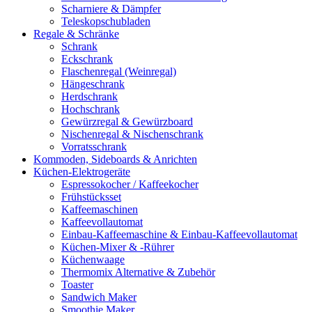
Scharniere & Dämpfer
Teleskopschubladen
Regale & Schränke
Schrank
Eckschrank
Flaschenregal (Weinregal)
Hängeschrank
Herdschrank
Hochschrank
Gewürzregal & Gewürzboard
Nischenregal & Nischenschrank
Vorratsschrank
Kommoden, Sideboards & Anrichten
Küchen-Elektrogeräte
Espressokocher / Kaffeekocher
Frühstücksset
Kaffeemaschinen
Kaffeevollautomat
Einbau-Kaffeemaschine & Einbau-Kaffeevollautomat
Küchen-Mixer & -Rührer
Küchenwaage
Thermomix Alternative & Zubehör
Toaster
Sandwich Maker
Smoothie Maker