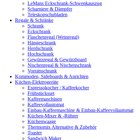
LeMans Eckschrank-Schwenkauszug
Scharniere & Dämpfer
Teleskopschubladen
Regale & Schränke
Schrank
Eckschrank
Flaschenregal (Weinregal)
Hängeschrank
Herdschrank
Hochschrank
Gewürzregal & Gewürzboard
Nischenregal & Nischenschrank
Vorratsschrank
Kommoden, Sideboards & Anrichten
Küchen-Elektrogeräte
Espressokocher / Kaffeekocher
Frühstücksset
Kaffeemaschinen
Kaffeevollautomat
Einbau-Kaffeemaschine & Einbau-Kaffeevollautomat
Küchen-Mixer & -Rührer
Küchenwaage
Thermomix Alternative & Zubehör
Toaster
Sandwich Maker