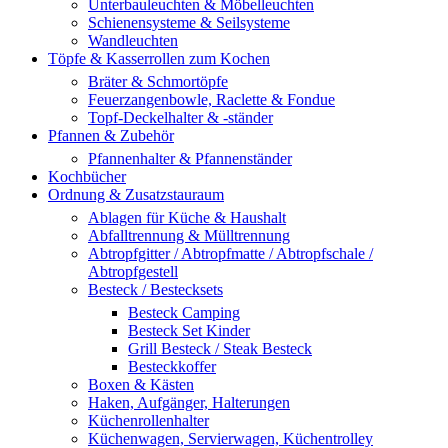
Unterbauleuchten & Möbelleuchten
Schienensysteme & Seilsysteme
Wandleuchten
Töpfe & Kasserrollen zum Kochen
Bräter & Schmortöpfe
Feuerzangenbowle, Raclette & Fondue
Topf-Deckelhalter & -ständer
Pfannen & Zubehör
Pfannenhalter & Pfannenständer
Kochbücher
Ordnung & Zusatzstauraum
Ablagen für Küche & Haushalt
Abfalltrennung & Mülltrennung
Abtropfgitter / Abtropfmatte / Abtropfschale /
Abtropfgestell
Besteck / Bestecksets
Besteck Camping
Besteck Set Kinder
Grill Besteck / Steak Besteck
Besteckkoffer
Boxen & Kästen
Haken, Aufgänger, Halterungen
Küchenrollenhalter
Küchenwagen, Servierwagen, Küchentrolley