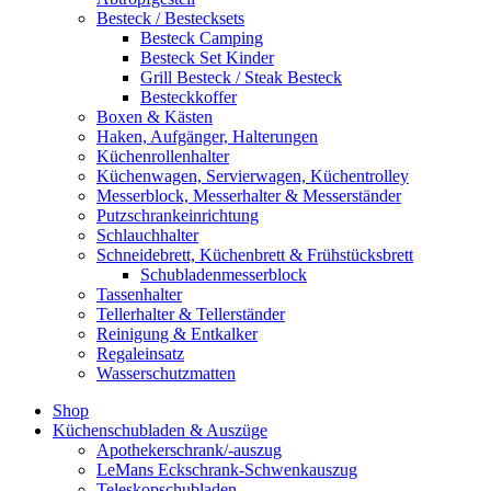
Besteck / Bestecksets
Besteck Camping
Besteck Set Kinder
Grill Besteck / Steak Besteck
Besteckkoffer
Boxen & Kästen
Haken, Aufgänger, Halterungen
Küchenrollenhalter
Küchenwagen, Servierwagen, Küchentrolley
Messerblock, Messerhalter & Messerständer
Putzschrankeinrichtung
Schlauchhalter
Schneidebrett, Küchenbrett & Frühstücksbrett
Schubladenmesserblock
Tassenhalter
Tellerhalter & Tellerständer
Reinigung & Entkalker
Regaleinsatz
Wasserschutzmatten
Shop
Küchenschubladen & Auszüge
Apothekerschrank/-auszug
LeMans Eckschrank-Schwenkauszug
Teleskopschubladen