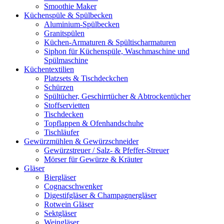
Smoothie Maker
Küchenspüle & Spülbecken
Aluminium-Spülbecken
Granitspülen
Küchen-Armaturen & Spültischarmaturen
Siphon für Küchenspüle, Waschmaschine und
Spülmaschine
Küchentextilien
Platzsets & Tischdeckchen
Schürzen
Spültücher, Geschirrtücher & Abtrockentücher
Stoffservietten
Tischdecken
Topflappen & Ofenhandschuhe
Tischläufer
Gewürzmühlen & Gewürzschneider
Gewürzstreuer / Salz- & Pfeffer-Streuer
Mörser für Gewürze & Kräuter
Gläser
Biergläser
Cognacschwenker
Digestifgläser & Champagnergläser
Rotwein Gläser
Sektgläser
Weingläser