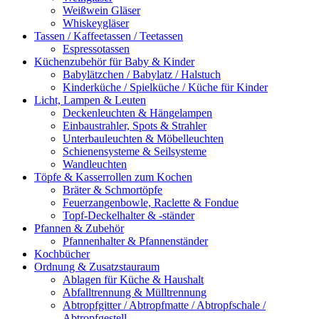
Weißwein Gläser
Whiskeygläser
Tassen / Kaffeetassen / Teetassen
Espressotassen
Küchenzubehör für Baby & Kinder
Babylätzchen / Babylatz / Halstuch
Kinderküche / Spielküche / Küche für Kinder
Licht, Lampen & Leuten
Deckenleuchten & Hängelampen
Einbaustrahler, Spots & Strahler
Unterbauleuchten & Möbelleuchten
Schienensysteme & Seilsysteme
Wandleuchten
Töpfe & Kasserrollen zum Kochen
Bräter & Schmortöpfe
Feuerzangenbowle, Raclette & Fondue
Topf-Deckelhalter & -ständer
Pfannen & Zubehör
Pfannenhalter & Pfannenständer
Kochbücher
Ordnung & Zusatzstauraum
Ablagen für Küche & Haushalt
Abfalltrennung & Mülltrennung
Abtropfgitter / Abtropfmatte / Abtropfschale /
Abtropfgestell