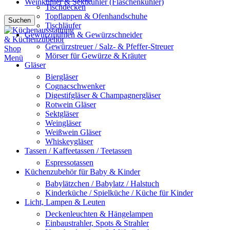
Weinkühler & Sektkühler (Flaschenkühler)
Tischdecken
Topflappen & Ofenhandschuhe
Suchen
Tischläufer
Gewürzmühlen & Gewürzschneider
Gewürzstreuer / Salz- & Pfeffer-Streuer
Mörser für Gewürze & Kräuter
Menü
Gläser
Biergläser
Cognacschwenker
Digestifgläser & Champagnergläser
Rotwein Gläser
Sektgläser
Weingläser
Weißwein Gläser
Whiskeygläser
Tassen / Kaffeetassen / Teetassen
Espressotassen
Küchenzubehör für Baby & Kinder
Babylätzchen / Babylatz / Halstuch
Kinderküche / Spielküche / Küche für Kinder
Licht, Lampen & Leuten
Deckenleuchten & Hängelampen
Einbaustrahler, Spots & Strahler