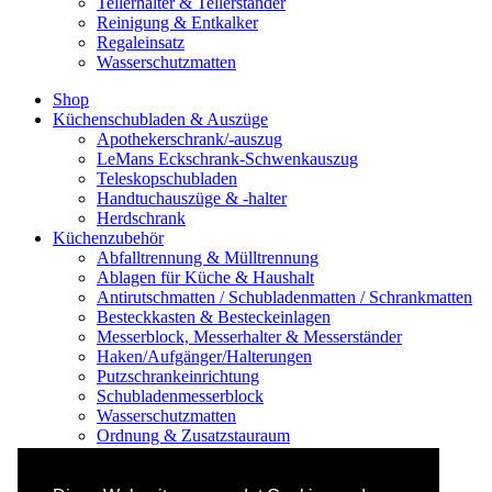
Tellerhalter & Tellerständer
Reinigung & Entkalker
Regaleinsatz
Wasserschutzmatten
Shop
Küchenschubladen & Auszüge
Apothekerschrank/-auszug
LeMans Eckschrank-Schwenkauszug
Teleskopschubladen
Handtuchauszüge & -halter
Herdschrank
Küchenzubehör
Abfalltrennung & Mülltrennung
Ablagen für Küche & Haushalt
Antirutschmatten / Schubladenmatten / Schrankmatten
Besteckkasten & Besteckeinlagen
Messerblock, Messerhalter & Messerständer
Haken/Aufgänger/Halterungen
Putzschrankeinrichtung
Schubladenmesserblock
Wasserschutzmatten
Ordnung & Zusatzstauraum
Regale & Schränke
Nischenregal & Nischenschrank