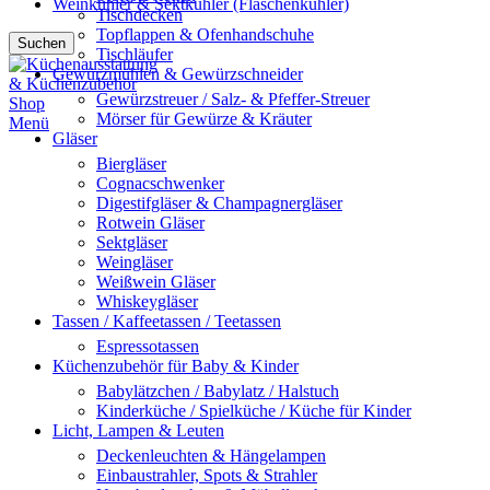
Weinkühler & Sektkühler (Flaschenkühler)
Tischdecken
Topflappen & Ofenhandschuhe
Suchen
Tischläufer
Gewürzmühlen & Gewürzschneider
Gewürzstreuer / Salz- & Pfeffer-Streuer
Mörser für Gewürze & Kräuter
Menü
Gläser
Biergläser
Cognacschwenker
Digestifgläser & Champagnergläser
Rotwein Gläser
Sektgläser
Weingläser
Weißwein Gläser
Whiskeygläser
Tassen / Kaffeetassen / Teetassen
Espressotassen
Küchenzubehör für Baby & Kinder
Babylätzchen / Babylatz / Halstuch
Kinderküche / Spielküche / Küche für Kinder
Licht, Lampen & Leuten
Deckenleuchten & Hängelampen
Einbaustrahler, Spots & Strahler