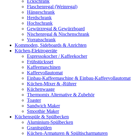
Eckschrank
Flaschenregal (Weinregal)
Hängeschrank
Herdschrank
Hochschrank
Gewürzregal & Gewürzboard
Nischenregal & Nischenschrank
Vorratsschrank
Kommoden, Sideboards & Anrichten
Küchen-Elektrogeräte
Espressokocher / Kaffeekocher
Frühstücksset
Kaffeemaschinen
Kaffeevollautomat
Einbau-Kaffeemaschine & Einbau-Kaffeevollautomat
Küchen-Mixer & -Rührer
Küchenwaage
Thermomix Alternative & Zubehör
Toaster
Sandwich Maker
Smoothie Maker
Küchenspüle & Spülbecken
Aluminium-Spülbecken
Granitspülen
Küchen-Armaturen & Spültischarmaturen