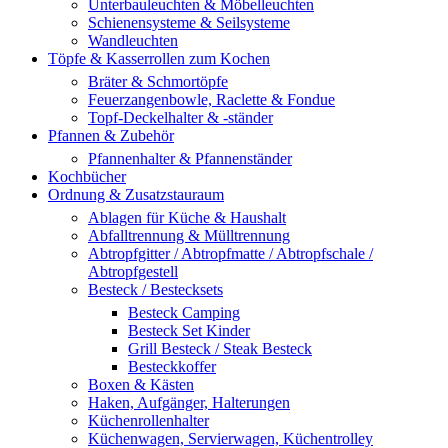
Unterbauleuchten & Möbelleuchten
Schienensysteme & Seilsysteme
Wandleuchten
Töpfe & Kasserrollen zum Kochen
Bräter & Schmortöpfe
Feuerzangenbowle, Raclette & Fondue
Topf-Deckelhalter & -ständer
Pfannen & Zubehör
Pfannenhalter & Pfannenständer
Kochbücher
Ordnung & Zusatzstauraum
Ablagen für Küche & Haushalt
Abfalltrennung & Mülltrennung
Abtropfgitter / Abtropfmatte / Abtropfschale /
Abtropfgestell
Besteck / Bestecksets
Besteck Camping
Besteck Set Kinder
Grill Besteck / Steak Besteck
Besteckkoffer
Boxen & Kästen
Haken, Aufgänger, Halterungen
Küchenrollenhalter
Küchenwagen, Servierwagen, Küchentrolley