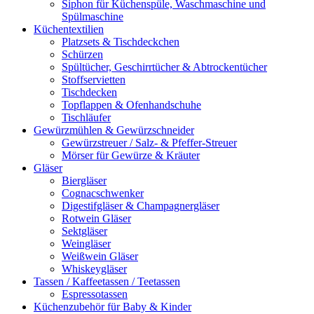
Siphon für Küchenspüle, Waschmaschine und
Spülmaschine
Küchentextilien
Platzsets & Tischdeckchen
Schürzen
Spültücher, Geschirrtücher & Abtrockentücher
Stoffservietten
Tischdecken
Topflappen & Ofenhandschuhe
Tischläufer
Gewürzmühlen & Gewürzschneider
Gewürzstreuer / Salz- & Pfeffer-Streuer
Mörser für Gewürze & Kräuter
Gläser
Biergläser
Cognacschwenker
Digestifgläser & Champagnergläser
Rotwein Gläser
Sektgläser
Weingläser
Weißwein Gläser
Whiskeygläser
Tassen / Kaffeetassen / Teetassen
Espressotassen
Küchenzubehör für Baby & Kinder