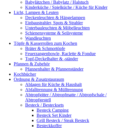
Babylätzchen / Babylatz / Halstuch
Kinderküche / Spielküche / Küche für Kinder
Licht, Lampen & Leuten
Deckenleuchten & Hängelampen
Einbaustrahler, Spots & Strahler
Unterbauleuchten & Möbelleuchten
Schienensysteme & Seilsysteme
Wandleuchten
Töpfe & Kasserrollen zum Kochen
Bräter & Schmortöpfe
Feuerzangenbowle, Raclette & Fondue
Topf-Deckelhalter & -ständer
Pfannen & Zubehör
Pfannenhalter & Pfannenständer
Kochbücher
Ordnung & Zusatzstauraum
Ablagen für Küche & Haushalt
Abfalltrennung & Mülltrennung
Abtropfgitter / Abtropfmatte / Abtropfschale /
Abtropfgestell
Besteck / Bestecksets
Besteck Camping
Besteck Set Kinder
Grill Besteck / Steak Besteck
Besteckkoffer