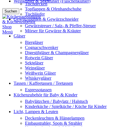
Weinkühler & Sektkühler (Flaschenkühler)
Tischdecken
Topflappen & Ofenhandschuhe
Suchen
Tischläufer
Gewürzmühlen & Gewürzschneider
Gewürzstreuer / Salz- & Pfeffer-Streuer
Mörser für Gewürze & Kräuter
Menü
Gläser
Biergläser
Cognacschwenker
Digestifgläser & Champagnergläser
Rotwein Gläser
Sektgläser
Weingläser
Weißwein Gläser
Whiskeygläser
Tassen / Kaffeetassen / Teetassen
Espressotassen
Küchenzubehör für Baby & Kinder
Babylätzchen / Babylatz / Halstuch
Kinderküche / Spielküche / Küche für Kinder
Licht, Lampen & Leuten
Deckenleuchten & Hängelampen
Einbaustrahler, Spots & Strahler