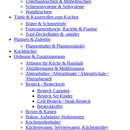
Unterbauleuchten & Möbelleuchten
Schienensysteme & Seilsysteme
Wandleuchten
Töpfe & Kasserrollen zum Kochen
Bräter & Schmortöpfe
Feuerzangenbowle, Raclette & Fondue
Topf-Deckelhalter & -ständer
Pfannen & Zubehör
Pfannenhalter & Pfannenständer
Kochbücher
Ordnung & Zusatzstauraum
Ablagen für Küche & Haushalt
Abfalltrennung & Mülltrennung
Abtropfgitter / Abtropfmatte / Abtropfschale /
Abtropfgestell
Besteck / Bestecksets
Besteck Camping
Besteck Set Kinder
Grill Besteck / Steak Besteck
Besteckkoffer
Boxen & Kästen
Haken, Aufgänger, Halterungen
Küchenrollenhalter
Küchenwagen, Servierwagen, Küchentrolley