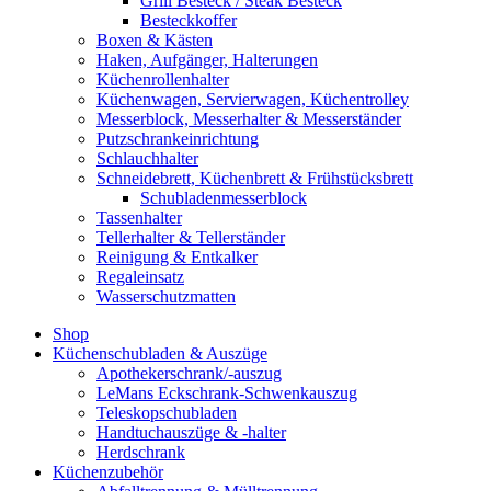
Grill Besteck / Steak Besteck
Besteckkoffer
Boxen & Kästen
Haken, Aufgänger, Halterungen
Küchenrollenhalter
Küchenwagen, Servierwagen, Küchentrolley
Messerblock, Messerhalter & Messerständer
Putzschrankeinrichtung
Schlauchhalter
Schneidebrett, Küchenbrett & Frühstücksbrett
Schubladenmesserblock
Tassenhalter
Tellerhalter & Tellerständer
Reinigung & Entkalker
Regaleinsatz
Wasserschutzmatten
Shop
Küchenschubladen & Auszüge
Apothekerschrank/-auszug
LeMans Eckschrank-Schwenkauszug
Teleskopschubladen
Handtuchauszüge & -halter
Herdschrank
Küchenzubehör