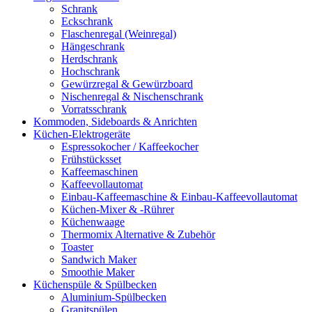
Schrank
Eckschrank
Flaschenregal (Weinregal)
Hängeschrank
Herdschrank
Hochschrank
Gewürzregal & Gewürzboard
Nischenregal & Nischenschrank
Vorratsschrank
Kommoden, Sideboards & Anrichten
Küchen-Elektrogeräte
Espressokocher / Kaffeekocher
Frühstücksset
Kaffeemaschinen
Kaffeevollautomat
Einbau-Kaffeemaschine & Einbau-Kaffeevollautomat
Küchen-Mixer & -Rührer
Küchenwaage
Thermomix Alternative & Zubehör
Toaster
Sandwich Maker
Smoothie Maker
Küchenspüle & Spülbecken
Aluminium-Spülbecken
Granitspülen