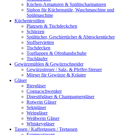
Küchen-Armaturen & Spültischarmaturen
Siphon für Küchenspüle, Waschmaschine und
Spülmaschine
Küchentextilien
Platzsets & Tischdeckchen
Schürzen
Spültücher, Geschirrtücher & Abtrockentücher
Stoffservietten
Tischdecken
Topflappen & Ofenhandschuhe
Tischläufer
Gewürzmühlen & Gewürzschneider
Gewürzstreuer / Salz- & Pfeffer-Streuer
Mörser für Gewürze & Kräuter
Gläser
Biergläser
Cognacschwenker
Digestifgläser & Champagnergläser
Rotwein Gläser
Sektgläser
Weingläser
Weißwein Gläser
Whiskeygläser
Tassen / Kaffeetassen / Teetassen
Espressotassen