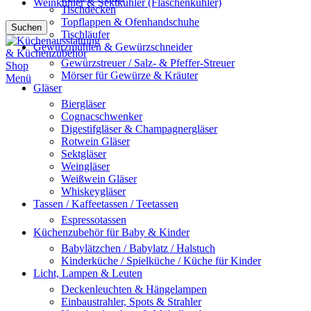
Weinkühler & Sektkühler (Flaschenkühler)
Tischdecken
Topflappen & Ofenhandschuhe
Suchen
Tischläufer
Gewürzmühlen & Gewürzschneider
Gewürzstreuer / Salz- & Pfeffer-Streuer
Mörser für Gewürze & Kräuter
Menü
Gläser
Biergläser
Cognacschwenker
Digestifgläser & Champagnergläser
Rotwein Gläser
Sektgläser
Weingläser
Weißwein Gläser
Whiskeygläser
Tassen / Kaffeetassen / Teetassen
Espressotassen
Küchenzubehör für Baby & Kinder
Babylätzchen / Babylatz / Halstuch
Kinderküche / Spielküche / Küche für Kinder
Licht, Lampen & Leuten
Deckenleuchten & Hängelampen
Einbaustrahler, Spots & Strahler