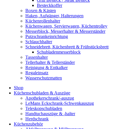
Grill Besteck / Steak Besteck
Besteckkoffer
Boxen & Kästen
Haken, Aufgänger, Halterungen
Küchenrollenhalter
Küchenwagen, Servierwagen, Küchentrolley
Messerblock, Messerhalter & Messerständer
Putzschrankeinrichtung
Schlauchhalter
Schneidebrett, Küchenbrett & Frühstücksbrett
Schubladenmesserblock
Tassenhalter
Tellerhalter & Tellerständer
Reinigung & Entkalker
Regaleinsatz
Wasserschutzmatten
Shop
Küchenschubladen & Auszüge
Apothekerschrank/-auszug
LeMans Eckschrank-Schwenkauszug
Teleskopschubladen
Handtuchauszüge & -halter
Herdschrank
Küchenzubehör