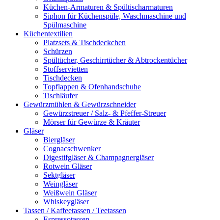
Küchen-Armaturen & Spültischarmaturen
Siphon für Küchenspüle, Waschmaschine und
Spülmaschine
Küchentextilien
Platzsets & Tischdeckchen
Schürzen
Spültücher, Geschirrtücher & Abtrockentücher
Stoffservietten
Tischdecken
Topflappen & Ofenhandschuhe
Tischläufer
Gewürzmühlen & Gewürzschneider
Gewürzstreuer / Salz- & Pfeffer-Streuer
Mörser für Gewürze & Kräuter
Gläser
Biergläser
Cognacschwenker
Digestifgläser & Champagnergläser
Rotwein Gläser
Sektgläser
Weingläser
Weißwein Gläser
Whiskeygläser
Tassen / Kaffeetassen / Teetassen
Espressotassen