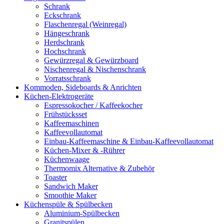
Schrank
Eckschrank
Flaschenregal (Weinregal)
Hängeschrank
Herdschrank
Hochschrank
Gewürzregal & Gewürzboard
Nischenregal & Nischenschrank
Vorratsschrank
Kommoden, Sideboards & Anrichten
Küchen-Elektrogeräte
Espressokocher / Kaffeekocher
Frühstücksset
Kaffeemaschinen
Kaffeevollautomat
Einbau-Kaffeemaschine & Einbau-Kaffeevollautomat
Küchen-Mixer & -Rührer
Küchenwaage
Thermomix Alternative & Zubehör
Toaster
Sandwich Maker
Smoothie Maker
Küchenspüle & Spülbecken
Aluminium-Spülbecken
Granitspülen