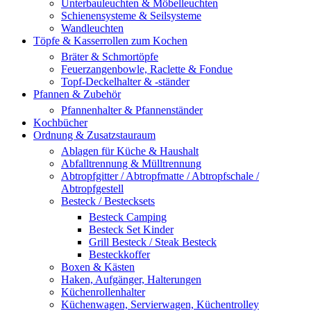
Unterbauleuchten & Möbelleuchten
Schienensysteme & Seilsysteme
Wandleuchten
Töpfe & Kasserrollen zum Kochen
Bräter & Schmortöpfe
Feuerzangenbowle, Raclette & Fondue
Topf-Deckelhalter & -ständer
Pfannen & Zubehör
Pfannenhalter & Pfannenständer
Kochbücher
Ordnung & Zusatzstauraum
Ablagen für Küche & Haushalt
Abfalltrennung & Mülltrennung
Abtropfgitter / Abtropfmatte / Abtropfschale /
Abtropfgestell
Besteck / Bestecksets
Besteck Camping
Besteck Set Kinder
Grill Besteck / Steak Besteck
Besteckkoffer
Boxen & Kästen
Haken, Aufgänger, Halterungen
Küchenrollenhalter
Küchenwagen, Servierwagen, Küchentrolley