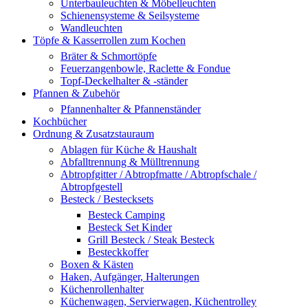
Unterbauleuchten & Möbelleuchten
Schienensysteme & Seilsysteme
Wandleuchten
Töpfe & Kasserrollen zum Kochen
Bräter & Schmortöpfe
Feuerzangenbowle, Raclette & Fondue
Topf-Deckelhalter & -ständer
Pfannen & Zubehör
Pfannenhalter & Pfannenständer
Kochbücher
Ordnung & Zusatzstauraum
Ablagen für Küche & Haushalt
Abfalltrennung & Mülltrennung
Abtropfgitter / Abtropfmatte / Abtropfschale /
Abtropfgestell
Besteck / Bestecksets
Besteck Camping
Besteck Set Kinder
Grill Besteck / Steak Besteck
Besteckkoffer
Boxen & Kästen
Haken, Aufgänger, Halterungen
Küchenrollenhalter
Küchenwagen, Servierwagen, Küchentrolley