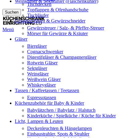
Weinkühler & Sektkühler (Flaschenkühler)
Tischdecken
Topflappen & Ofenhandschuhe
Suchen
Tischläufer
Gewürzmühlen & Gewürzschneider
Gewürzstreuer / Salz- & Pfeffer-Streuer
Menü
Mörser für Gewürze & Kräuter
Gläser
Biergläser
Cognacschwenker
Digestifgläser & Champagnergläser
Rotwein Gläser
Sektgläser
Weingläser
Weißwein Gläser
Whiskeygläser
Tassen / Kaffeetassen / Teetassen
Espressotassen
Küchenzubehör für Baby & Kinder
Babylätzchen / Babylatz / Halstuch
Kinderküche / Spielküche / Küche für Kinder
Licht, Lampen & Leuten
Deckenleuchten & Hängelampen
Einbaustrahler, Spots & Strahler