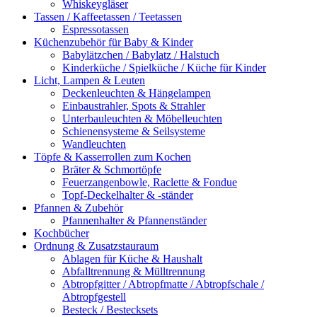
Whiskeygläser
Tassen / Kaffeetassen / Teetassen
Espressotassen
Küchenzubehör für Baby & Kinder
Babylätzchen / Babylatz / Halstuch
Kinderküche / Spielküche / Küche für Kinder
Licht, Lampen & Leuten
Deckenleuchten & Hängelampen
Einbaustrahler, Spots & Strahler
Unterbauleuchten & Möbelleuchten
Schienensysteme & Seilsysteme
Wandleuchten
Töpfe & Kasserrollen zum Kochen
Bräter & Schmortöpfe
Feuerzangenbowle, Raclette & Fondue
Topf-Deckelhalter & -ständer
Pfannen & Zubehör
Pfannenhalter & Pfannenständer
Kochbücher
Ordnung & Zusatzstauraum
Ablagen für Küche & Haushalt
Abfalltrennung & Mülltrennung
Abtropfgitter / Abtropfmatte / Abtropfschale /
Abtropfgestell
Besteck / Bestecksets