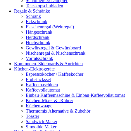
Scharniere & Dämpfer
Teleskopschubladen
Regale & Schränke
Schrank
Eckschrank
Flaschenregal (Weinregal)
Hängeschrank
Herdschrank
Hochschrank
Gewürzregal & Gewürzboard
Nischenregal & Nischenschrank
Vorratsschrank
Kommoden, Sideboards & Anrichten
Küchen-Elektrogeräte
Espressokocher / Kaffeekocher
Frühstücksset
Kaffeemaschinen
Kaffeevollautomat
Einbau-Kaffeemaschine & Einbau-Kaffeevollautomat
Küchen-Mixer & -Rührer
Küchenwaage
Thermomix Alternative & Zubehör
Toaster
Sandwich Maker
Smoothie Maker