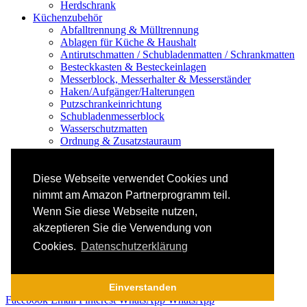
Herdschrank
Küchenzubehör
Abfalltrennung & Mülltrennung
Ablagen für Küche & Haushalt
Antirutschmatten / Schubladenmatten / Schrankmatten
Besteckkasten & Besteckeinlagen
Messerblock, Messerhalter & Messerständer
Haken/Aufgänger/Halterungen
Putzschrankeinrichtung
Schubladenmesserblock
Wasserschutzmatten
Ordnung & Zusatzstauraum
Regale & Schränke
Nischenregal & Nischenschrank
Gewürzregal & Gewürzboard
Diese Webseite verwendet Cookies und
Regaleinsatz
nimmt am Amazon Partnerprogramm teil.
Scharniere & Dämpfer
Wenn Sie diese Webseite nutzen,
Küchen-Elektrogeräte
Küchen-Mixer & -Rührer
akzeptieren Sie die Verwendung von
Küchenwaage
Cookies.
Datenschutzerklärung
Smoothie Maker
Thermomix Alternative & Zubehör
Toaster
Einverstanden
Facebook
Email
Pinterest
WhatsApp
WhatsApp