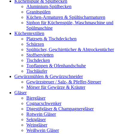
Küchenspüle & Spülbecken
Aluminium-Spülbecken
Granitspülen
Küchen-Armaturen & Spültischarmaturen
Siphon für Küchenspüle, Waschmaschine und
Spülmaschine
Küchentextilien
Platzsets & Tischdeckchen
Schürzen
Spültücher, Geschirrtücher & Abtrockentücher
Stoffservietten
Tischdecken
Topflappen & Ofenhandschuhe
Tischläufer
Gewürzmühlen & Gewürzschneider
Gewürzstreuer / Salz- & Pfeffer-Streuer
Mörser für Gewürze & Kräuter
Gläser
Biergläser
Cognacschwenker
Digestifgläser & Champagnergläser
Rotwein Gläser
Sektgläser
Weingläser
Weißwein Gläser