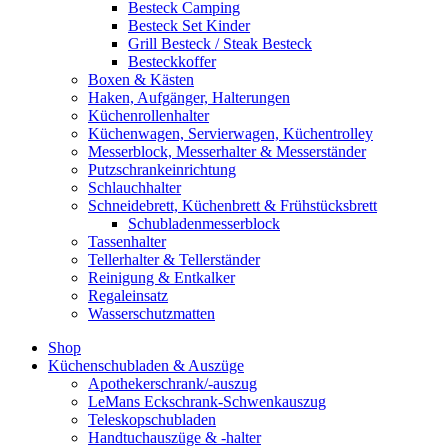
Besteck Camping
Besteck Set Kinder
Grill Besteck / Steak Besteck
Besteckkoffer
Boxen & Kästen
Haken, Aufgänger, Halterungen
Küchenrollenhalter
Küchenwagen, Servierwagen, Küchentrolley
Messerblock, Messerhalter & Messerständer
Putzschrankeinrichtung
Schlauchhalter
Schneidebrett, Küchenbrett & Frühstücksbrett
Schubladenmesserblock
Tassenhalter
Tellerhalter & Tellerständer
Reinigung & Entkalker
Regaleinsatz
Wasserschutzmatten
Shop
Küchenschubladen & Auszüge
Apothekerschrank/-auszug
LeMans Eckschrank-Schwenkauszug
Teleskopschubladen
Handtuchauszüge & -halter